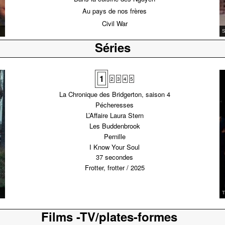
Au pays de nos frères
Civil War
M
Séries
1
2
3
4
5
La Chronique des Bridgerton, saison 4
Pécheresses
L’Affaire Laura Stern
Les Buddenbrook
Pernille
I Know Your Soul
37 secondes
Frotter, frotter / 2025
I
Films -TV/plates-formes