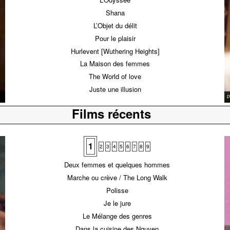
Shana
L’Objet du délit
Pour le plaisir
Hurlevent [Wuthering Heights]
La Maison des femmes
The World of love
Juste une illusion
L
Films récents
1
2
3
4
5
6
7
8
9
Deux femmes et quelques hommes
Marche ou crève / The Long Walk
Polisse
Je le jure
Le Mélange des genres
Dans la cuisine des Nguyen