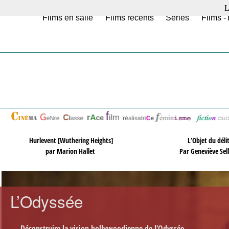
L
Films en salle
Films récents
Séries
Films -
Hurlevent [Wuthering Heights]
L’Objet du déli
par Marion Hallet
Par Geneviève Sel
L’Odyssée
Déconstruire la vision hollywoodienne de l’Odyssée