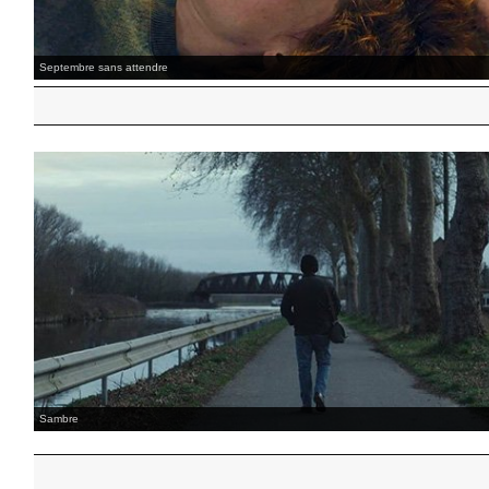
L'amour ouf
Aretha