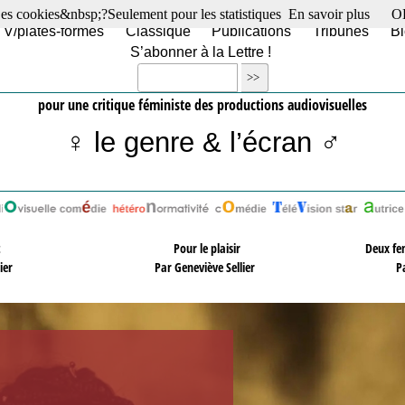
es cookies&nbsp;?Seulement pour les statistiques
En savoir plus
O
TV/plates-formes
Classique
Publications
Tribunes
Bl
S’abonner à la Lettre !
pour une critique féministe des productions audiovisuelles
♀ le genre & l’écran ♂
t
Pour le plaisir
Deux fe
lier
Par Geneviève Sellier
P