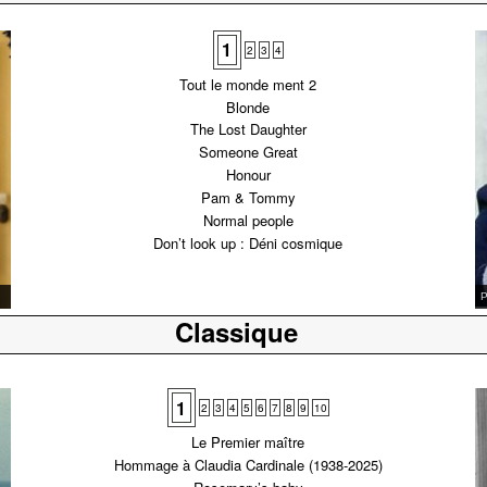
1
2
3
4
Tout le monde ment 2
Blonde
The Lost Daughter
Someone Great
Honour
Pam & Tommy
Normal people
Don’t look up : Déni cosmique
J
Classique
1
2
3
4
5
6
7
8
9
10
Le Premier maître
Hommage à Claudia Cardinale (1938-2025)