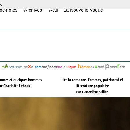
K
oc-notes
Archives
Actu : "La Nouvelle Vague"
mmes et quelques hommes
Lire la romance. Femmes, patriarcat et
ar Charlotte Lehoux
littérature populaire
Par Geneviève Sellier