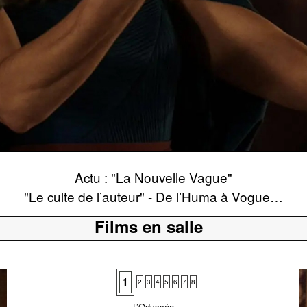
Actu : "La Nouvelle Vague"
"Le culte de l’auteur" - De l’Huma à Vogue…
Films en salle
1
2
3
4
5
6
7
8
L’Odyssée