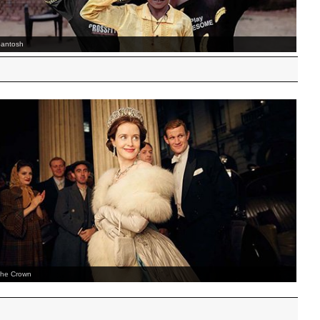
arcello mio
ntimidad