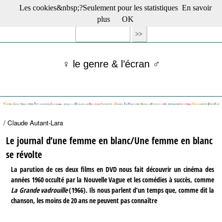
Les cookies&nbsp;?Seulement pour les statistiques
En savoir
☰ Menu
plus
OK
Films en salle
Films récents
Séries
♀ le genre & l’écran ♂
Films -TV/plates-formes
Classique
Publications
Tribunes
Bloc-notes
/ Claude Autant-Lara
Archives
Actu : "La Nouvelle Vague"
Le journal d’une femme en blanc/Une femme en blanc
S’abonner à la Lettre !
se révolte
La parution de ces deux films en DVD nous fait découvrir un cinéma des
années 1960 occulté par la Nouvelle Vague et les comédies à succès, comme
La Grande vadrouille
(1966). Ils nous parlent d’un temps que, comme dit la
chanson, les moins de 20 ans ne peuvent pas connaître