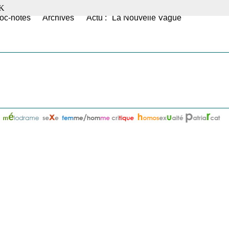
K
oc-notes
Archives
Actu : "La Nouvelle Vague"