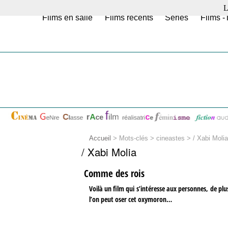
L
Films en salle
Films récents
Séries
Films -
Accueil
> Mots-clés > cineastes >
/ Xabi Molia
/ Xabi Molia
Comme des rois
Voilà un film qui s’intéresse aux personnes, de plu
l’on peut oser cet oxymoron…