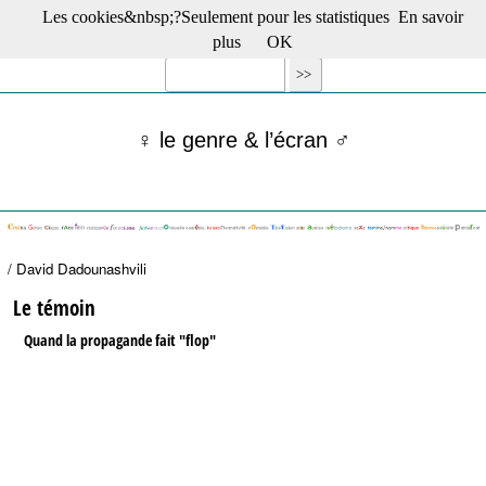
Les cookies&nbsp;?Seulement pour les statistiques
En savoir
☰ Menu
plus
OK
Films en salle
Films récents
Séries
♀ le genre & l’écran ♂
Films -TV/plates-formes
Classique
Publications
Tribunes
Bloc-notes
/ David Dadounashvili
Archives
Actu : "La Nouvelle Vague"
Le témoin
S’abonner à la Lettre !
Quand la propagande fait "flop"