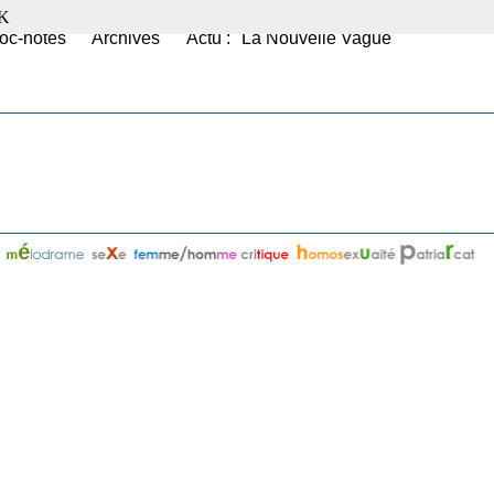
K
oc-notes
Archives
Actu : "La Nouvelle Vague"