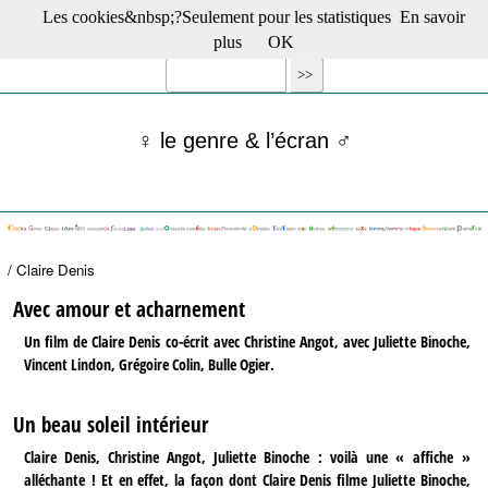
Les cookies&nbsp;?Seulement pour les statistiques
En savoir
☰ Menu
plus
OK
Films en salle
Films récents
Séries
♀ le genre & l’écran ♂
Films -TV/plates-formes
Classique
Publications
Tribunes
Bloc-notes
/ Claire Denis
Archives
Actu : "La Nouvelle Vague"
Avec amour et acharnement
S’abonner à la Lettre !
Un film de Claire Denis co-écrit avec Christine Angot, avec Juliette Binoche,
Vincent Lindon, Grégoire Colin, Bulle Ogier.
Un beau soleil intérieur
Claire Denis, Christine Angot, Juliette Binoche : voilà une « affiche »
alléchante ! Et en effet, la façon dont Claire Denis filme Juliette Binoche,