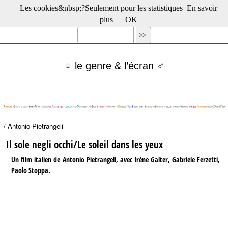
Les cookies&nbsp;?Seulement pour les statistiques
En savoir
☰ Menu
plus
OK
Films en salle
Films récents
Séries
♀ le genre & l’écran ♂
Films -TV/plates-formes
Classique
Publications
Tribunes
Bloc-notes
/ Antonio Pietrangeli
Archives
Actu : "La Nouvelle Vague"
Il sole negli occhi/Le soleil dans les yeux
S’abonner à la Lettre !
Un film italien de Antonio Pietrangeli, avec Irène Galter, Gabriele Ferzetti,
Paolo Stoppa.