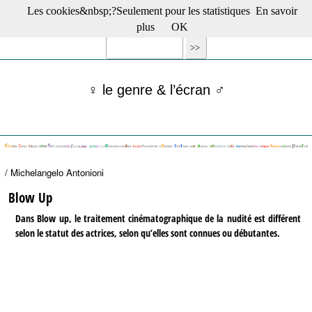
Les cookies&nbsp;?Seulement pour les statistiques
En savoir
☰ Menu
plus
OK
Films en salle
Films récents
Séries
♀ le genre & l’écran ♂
Films -TV/plates-formes
Classique
Publications
Tribunes
Bloc-notes
/ Michelangelo Antonioni
Archives
Actu : "La Nouvelle Vague"
Blow Up
S’abonner à la Lettre !
Dans Blow up, le traitement cinématographique de la nudité est différent
selon le statut des actrices, selon qu’elles sont connues ou débutantes.