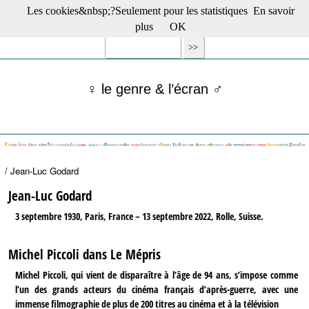
Les cookies&nbsp;?Seulement pour les statistiques
En savoir
☰ Menu
plus
OK
Films en salle
Films récents
Séries
♀ le genre & l’écran ♂
Films -TV/plates-formes
Classique
Publications
Tribunes
Bloc-notes
/ Jean-Luc Godard
Archives
Actu : "La Nouvelle Vague"
Jean-Luc Godard
S’abonner à la Lettre !
3 septembre 1930, Paris, France – 13 septembre 2022, Rolle, Suisse.
Michel Piccoli dans Le Mépris
Michel Piccoli, qui vient de disparaître à l’âge de 94 ans, s’impose comme
l’un des grands acteurs du cinéma français d’après-guerre, avec une
immense filmographie de plus de 200 titres au cinéma et à la télévision