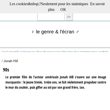
Les cookies&nbsp;?Seulement pour les statistiques
En savoir
☰ Menu
plus
OK
Films en salle
Films récents
Séries
♀ le genre & l’écran ♂
Films -TV/plates-formes
Classique
Publications
Tribunes
Bloc-notes
/ Jonah Hill
Archives
Actu : "La Nouvelle Vague"
90s
S’abonner à la Lettre !
Le premier film de l’acteur américain Jonah Hill s’ouvre sur une image
marquante : le jeune Stevie, treize ans, se fait violemment propulser contre
le mur du couloir, puis gifler au sol par son grand frère, Ian.