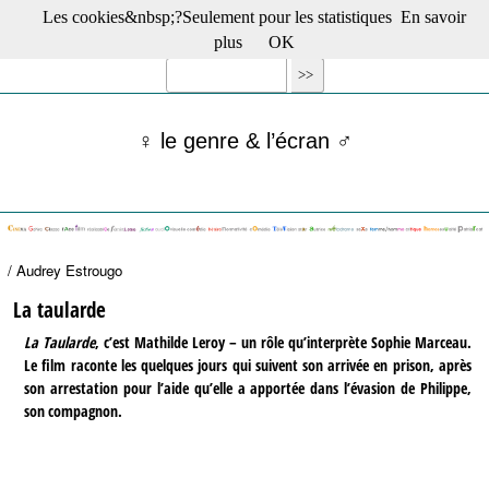
Les cookies&nbsp;?Seulement pour les statistiques
En savoir
☰ Menu
plus
OK
Films en salle
Films récents
Séries
♀ le genre & l’écran ♂
Films -TV/plates-formes
Classique
Publications
Tribunes
Bloc-notes
/ Audrey Estrougo
Archives
Actu : "La Nouvelle Vague"
La taularde
S’abonner à la Lettre !
La Taularde
, c’est Mathilde Leroy – un rôle qu’interprète Sophie Marceau.
Le film raconte les quelques jours qui suivent son arrivée en prison, après
son arrestation pour l’aide qu’elle a apportée dans l’évasion de Philippe,
son compagnon.