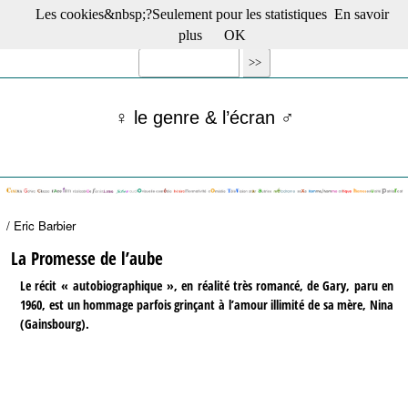
Les cookies&nbsp;?Seulement pour les statistiques
En savoir
☰ Menu
plus
OK
Films en salle
Films récents
Séries
♀ le genre & l’écran ♂
Films -TV/plates-formes
Classique
Publications
Tribunes
Bloc-notes
/ Eric Barbier
Archives
Actu : "La Nouvelle Vague"
La Promesse de l’aube
S’abonner à la Lettre !
Le récit « autobiographique », en réalité très romancé, de Gary, paru en
1960, est un hommage parfois grinçant à l’amour illimité de sa mère, Nina
(Gainsbourg).