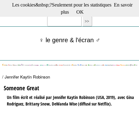
Les cookies&nbsp;?Seulement pour les statistiques
En savoir
☰ Menu
plus
OK
Films en salle
Films récents
Séries
♀ le genre & l’écran ♂
Films -TV/plates-formes
Classique
Publications
Tribunes
Bloc-notes
/ Jennifer Kaytin Robinson
Archives
Actu : "La Nouvelle Vague"
Someone Great
S’abonner à la Lettre !
Un film écrit et réalisé par Jennifer Kaytin Robinson (USA, 2019), avec Gina
Rodriguez, Brittany Snow, DeWanda Wise (diffusé sur Netflix).