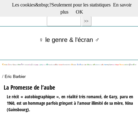
Les cookies&nbsp;?Seulement pour les statistiques
En savoir
☰ Menu
plus
OK
Films en salle
Films récents
Séries
♀ le genre & l’écran ♂
Films -TV/plates-formes
Classique
Publications
Tribunes
Bloc-notes
/ Eric Barbier
Archives
Actu : "La Nouvelle Vague"
La Promesse de l’aube
S’abonner à la Lettre !
Le récit « autobiographique », en réalité très romancé, de Gary, paru en
1960, est un hommage parfois grinçant à l’amour illimité de sa mère, Nina
(Gainsbourg).