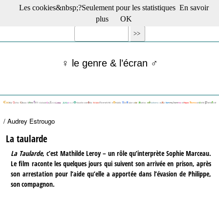
Les cookies&nbsp;?Seulement pour les statistiques
En savoir
☰ Menu
plus
OK
Films en salle
Films récents
Séries
♀ le genre & l’écran ♂
Films -TV/plates-formes
Classique
Publications
Tribunes
Bloc-notes
/ Audrey Estrougo
Archives
Actu : "La Nouvelle Vague"
La taularde
S’abonner à la Lettre !
La Taularde
, c’est Mathilde Leroy – un rôle qu’interprète Sophie Marceau.
Le film raconte les quelques jours qui suivent son arrivée en prison, après
son arrestation pour l’aide qu’elle a apportée dans l’évasion de Philippe,
son compagnon.