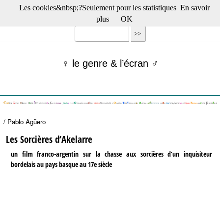
Les cookies&nbsp;?Seulement pour les statistiques
En savoir
☰ Menu
plus
OK
Films en salle
Films récents
Séries
♀ le genre & l’écran ♂
Films -TV/plates-formes
Classique
Publications
Tribunes
Bloc-notes
/ Pablo Agüero
Archives
Actu : "La Nouvelle Vague"
Les Sorcières d’Akelarre
S’abonner à la Lettre !
un film franco-argentin sur la chasse aux sorcières d’un inquisiteur
bordelais au pays basque au 17e siècle