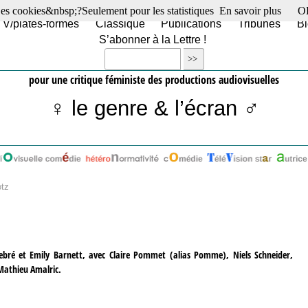
es cookies&nbsp;?Seulement pour les statistiques
En savoir plus
O
TV/plates-formes
Classique
Publications
Tribunes
Bl
S’abonner à la Lettre !
pour une critique féministe des productions audiovisuelles
♀ le genre & l’écran ♂
otz
Debré et Emily Barnett, avec Claire Pommet (alias Pomme), Niels Schneider,
Mathieu Amalric.