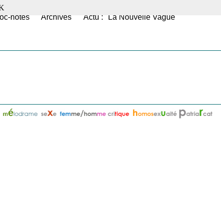
K
oc-notes
Archives
Actu : "La Nouvelle Vague"