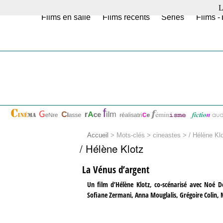
L
Films en salle
Films récents
Séries
Films -
Accueil
> Mots-clés > cineastes >
/ Hélène Kl
/ Hélène Klotz
La Vénus d’argent
Un film d’Hélène Klotz, co-scénarisé avec Noé 
Sofiane Zermani, Anna Mouglalis, Grégoire Colin, 