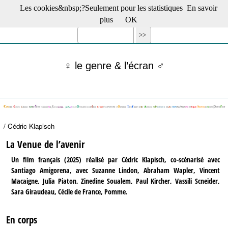
Les cookies&nbsp;?Seulement pour les statistiques
En savoir
☰ Menu
plus
OK
Films en salle
Films récents
Séries
♀ le genre & l’écran ♂
Films -TV/plates-formes
Classique
Publications
Tribunes
Bloc-notes
/ Cédric Klapisch
Archives
Actu : "La Nouvelle Vague"
La Venue de l’avenir
S’abonner à la Lettre !
Un film français (2025) réalisé par Cédric Klapisch, co-scénarisé avec
Santiago Amigorena, avec Suzanne Lindon, Abraham Wapler, Vincent
Macaigne, Julia Piaton, Zinedine Soualem, Paul Kircher, Vassili Scneider,
Sara Giraudeau, Cécile de France, Pomme.
En corps