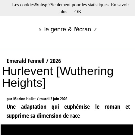
Les cookies&nbsp;?Seulement pour les statistiques
En savoir
☰ Menu
plus
OK
Films en salle
Films récents
♀ le genre & l’écran ♂
Séries
Films -TV/plates-formes
Classique
Publications
Emerald Fennell / 2026
Tribunes
Hurlevent [Wuthering
Bloc-notes
Archives
Heights]
Actu : "La Nouvelle Vague"
S’abonner à la Lettre !
par Marion Hallet /
mardi 2 juin 2026
Une adaptation qui euphémise le roman et
supprime sa dimension de race