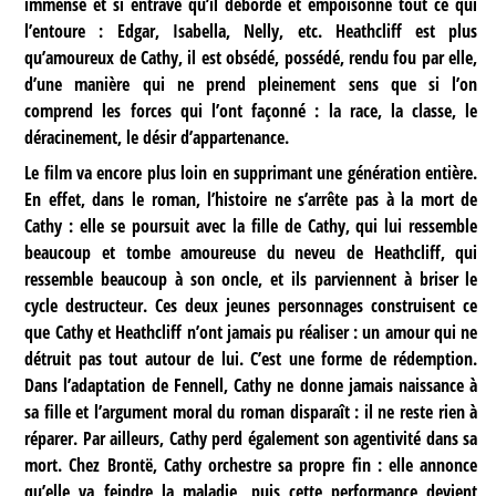
immense et si entravé qu’il déborde et empoisonne tout ce qui
l’entoure : Edgar, Isabella, Nelly, etc. Heathcliff est plus
qu’amoureux de Cathy, il est obsédé, possédé, rendu fou par elle,
d’une manière qui ne prend pleinement sens que si l’on
comprend les forces qui l’ont façonné : la race, la classe, le
déracinement, le désir d’appartenance.
Le film va encore plus loin en supprimant une génération entière.
En effet, dans le roman, l’histoire ne s’arrête pas à la mort de
Cathy : elle se poursuit avec la fille de Cathy, qui lui ressemble
beaucoup et tombe amoureuse du neveu de Heathcliff, qui
ressemble beaucoup à son oncle, et ils parviennent à briser le
cycle destructeur. Ces deux jeunes personnages construisent ce
que Cathy et Heathcliff n’ont jamais pu réaliser : un amour qui ne
détruit pas tout autour de lui. C’est une forme de rédemption.
Dans l’adaptation de Fennell, Cathy ne donne jamais naissance à
sa fille et l’argument moral du roman disparaît : il ne reste rien à
réparer. Par ailleurs, Cathy perd également son agentivité dans sa
mort. Chez Brontë, Cathy orchestre sa propre fin : elle annonce
qu’elle va feindre la maladie, puis cette performance devient