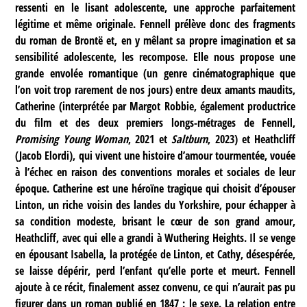
ressenti en le lisant adolescente, une approche parfaitement
légitime et même originale. Fennell prélève donc des fragments
du roman de Brontë et, en y mêlant sa propre imagination et sa
sensibilité adolescente, les recompose. Elle nous propose une
grande envolée romantique (un genre cinématographique que
l’on voit trop rarement de nos jours) entre deux amants maudits,
Catherine (interprétée par Margot Robbie, également productrice
du film et des deux premiers longs-métrages de Fennell,
Promising Young Woman
, 2021 et
Saltburn
, 2023) et Heathcliff
(Jacob Elordi), qui vivent une histoire d’amour tourmentée, vouée
à l’échec en raison des conventions morales et sociales de leur
époque. Catherine est une héroïne tragique qui choisit d’épouser
Linton, un riche voisin des landes du Yorkshire, pour échapper à
sa condition modeste, brisant le cœur de son grand amour,
Heathcliff, avec qui elle a grandi à Wuthering Heights. Il se venge
en épousant Isabella, la protégée de Linton, et Cathy, désespérée,
se laisse dépérir, perd l’enfant qu’elle porte et meurt. Fennell
ajoute à ce récit, finalement assez convenu, ce qui n’aurait pas pu
figurer dans un roman publié en 1847 : le sexe. La relation entre