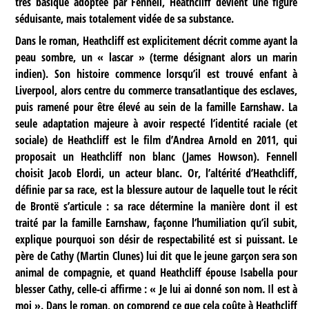
très basique adoptée par Fennell, Heathcliff devient une figure
séduisante, mais totalement vidée de sa substance.
Dans le roman, Heathcliff est explicitement décrit comme ayant la
peau sombre, un « lascar » (terme désignant alors un marin
indien). Son histoire commence lorsqu’il est trouvé enfant à
Liverpool, alors centre du commerce transatlantique des esclaves,
puis ramené pour être élevé au sein de la famille Earnshaw. La
seule adaptation majeure à avoir respecté l’identité raciale (et
sociale) de Heathcliff est le film d’Andrea Arnold en 2011, qui
proposait un Heathcliff non blanc (James Howson). Fennell
choisit Jacob Elordi, un acteur blanc. Or, l’altérité d’Heathcliff,
définie par sa race, est la blessure autour de laquelle tout le récit
de Brontë s’articule : sa race détermine la manière dont il est
traité par la famille Earnshaw, façonne l’humiliation qu’il subit,
explique pourquoi son désir de respectabilité est si puissant. Le
père de Cathy (Martin Clunes) lui dit que le jeune garçon sera son
animal de compagnie, et quand Heathcliff épouse Isabella pour
blesser Cathy, celle-ci affirme : « Je lui ai donné son nom. Il est à
moi ». Dans le roman, on comprend ce que cela coûte à Heathcliff