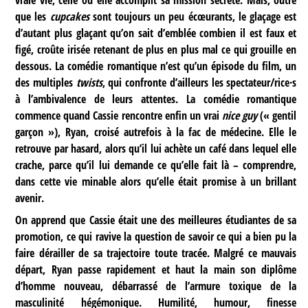
vraie vie, celle où elle accomplit sa mission secrète. Mais, outre
que les
cupcakes
sont toujours un peu écœurants, le glaçage est
d’autant plus glaçant qu’on sait d’emblée combien il est faux et
figé, croûte irisée retenant de plus en plus mal ce qui grouille en
dessous. La comédie romantique n’est qu’un épisode du film, un
des multiples
twists
, qui confronte d’ailleurs les spectateur/rice·s
à l’ambivalence de leurs attentes. La comédie romantique
commence quand Cassie rencontre enfin un vrai
nice guy
(« gentil
garçon »), Ryan, croisé autrefois à la fac de médecine. Elle le
retrouve par hasard, alors qu’il lui achète un café dans lequel elle
crache, parce qu’il lui demande ce qu’elle fait là – comprendre,
dans cette vie minable alors qu’elle était promise à un brillant
avenir.
On apprend que Cassie était une des meilleures étudiantes de sa
promotion, ce qui ravive la question de savoir ce qui a bien pu la
faire dérailler de sa trajectoire toute tracée. Malgré ce mauvais
départ, Ryan passe rapidement et haut la main son diplôme
d’homme nouveau, débarrassé de l’armure toxique de la
masculinité hégémonique. Humilité, humour, finesse