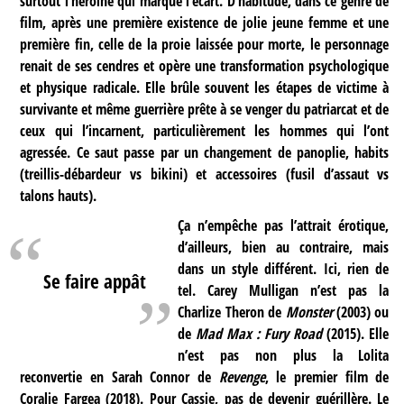
surtout l’héroïne qui marque l’écart. D’habitude, dans ce genre de
film, après une première existence de jolie jeune femme et une
première fin, celle de la proie laissée pour morte, le personnage
renait de ses cendres et opère une transformation psychologique
et physique radicale. Elle brûle souvent les étapes de victime à
survivante et même guerrière prête à se venger du patriarcat et de
ceux qui l’incarnent, particulièrement les hommes qui l’ont
agressée. Ce saut passe par un changement de panoplie, habits
(treillis-débardeur vs bikini) et accessoires (fusil d’assaut vs
talons hauts).
Ça n’empêche pas l’attrait érotique,
d’ailleurs, bien au contraire, mais
dans un style différent. Ici, rien de
Se faire appât
tel. Carey Mulligan n’est pas la
Charlize Theron de
Monster
(2003) ou
de
Mad Max : Fury Road
(2015). Elle
n’est pas non plus la Lolita
reconvertie en Sarah Connor de
Revenge
, le premier film de
Coralie Fargea (2018). Pour Cassie, pas de devenir guérillère. Le