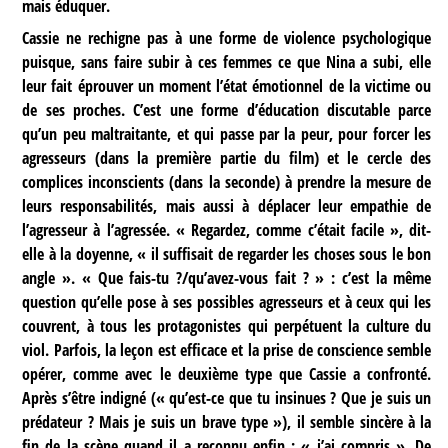
mais éduquer.
Cassie ne rechigne pas à une forme de violence psychologique
puisque, sans faire subir à ces femmes ce que Nina a subi, elle
leur fait éprouver un moment l’état émotionnel de la victime ou
de ses proches. C’est une forme d’éducation discutable parce
qu’un peu maltraitante, et qui passe par la peur, pour forcer les
agresseurs (dans la première partie du film) et le cercle des
complices inconscients (dans la seconde) à prendre la mesure de
leurs responsabilités, mais aussi à déplacer leur empathie de
l’agresseur à l’agressée. « Regardez, comme c’était facile », dit-
elle à la doyenne, « il suffisait de regarder les choses sous le bon
angle ». « Que fais-tu ?/qu’avez-vous fait ? » : c’est la même
question qu’elle pose à ses possibles agresseurs et à ceux qui les
couvrent, à tous les protagonistes qui perpétuent la culture du
viol. Parfois, la leçon est efficace et la prise de conscience semble
opérer, comme avec le deuxième type que Cassie a confronté.
Après s’être indigné (« qu’est-ce que tu insinues ? Que je suis un
prédateur ? Mais je suis un brave type »), il semble sincère à la
fin de la scène quand il a reconnu enfin : « j’ai compris ». De