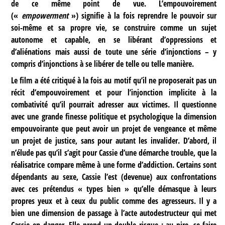
de ce même point de vue. L’empouvoirement
(«
empowerment
») signifie à la fois reprendre le pouvoir sur
soi-même et sa propre vie, se construire comme un sujet
autonome et capable, en se libérant d’oppressions et
d’aliénations mais aussi de toute une série d’injonctions – y
compris d’injonctions à se libérer de telle ou telle manière.
Le film a été critiqué à la fois au motif qu’il ne proposerait pas un
récit d’empouvoirement et pour l’injonction implicite à la
combativité qu’il pourrait adresser aux victimes. Il questionne
avec une grande finesse politique et psychologique la dimension
empouvoirante que peut avoir un projet de vengeance et même
un projet de justice, sans pour autant les invalider. D’abord, il
n’élude pas qu’il s’agit pour Cassie d’une démarche trouble, que la
réalisatrice compare même à une forme d’addiction. Certains sont
dépendants au sexe, Cassie l’est (devenue) aux confrontations
avec ces prétendus « types bien » qu’elle démasque à leurs
propres yeux et à ceux du public comme des agresseurs. Il y a
bien une dimension de passage à l’acte autodestructeur qui met
Cassie en danger. Elle prend un double risque : au pire, se faire