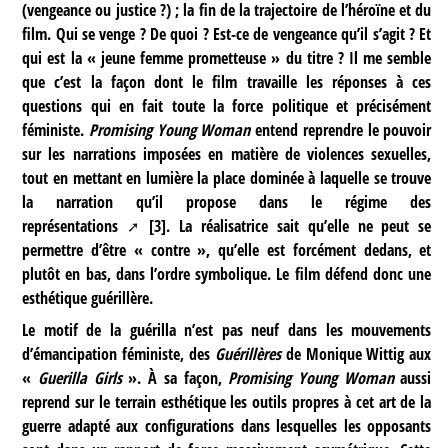
(vengeance ou justice ?) ; la fin de la trajectoire de l’héroïne et du
film. Qui se venge ? De quoi ? Est-ce de vengeance qu’il s’agit ? Et
qui est la « jeune femme prometteuse » du titre ? Il me semble
que c’est la façon dont le film travaille les réponses à ces
questions qui en fait toute la force politique et précisément
féministe.
Promising Young Woman
entend reprendre le pouvoir
sur les narrations imposées en matière de violences sexuelles,
tout en mettant en lumière la place dominée à laquelle se trouve
la narration qu’il propose dans le
régime des
représentations
[
3
]
. La réalisatrice sait qu’elle ne peut se
permettre d’être « contre », qu’elle est forcément dedans, et
plutôt en bas, dans l’ordre symbolique. Le film défend donc une
esthétique guérillère.
Le motif de la guérilla n’est pas neuf dans les mouvements
d’émancipation féministe, des
Guérillères
de Monique Wittig aux
«
Guerilla Girls
». À sa façon,
Promising Young Woman
aussi
reprend sur le terrain esthétique les outils propres à cet art de la
guerre adapté aux configurations dans lesquelles les opposants