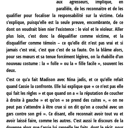
aux agresseurs, implique, en
parallèle, de les reconnaitre et de les
qualifier pour focaliser la responsabilité sur la victime. Cela
s’explique, puisqu’elle est la seule preuve, encombrante, de ce
dont on voudrait bien nier l’existence : le viol et le violeur. Aller
plus loin, c’est donc la déqualifier comme victime, et la
disqualifier comme témoin – ce qu’elle dit n’est pas vrai et si
jamais c’est vrai, c’est que c’est de sa faute. On la blâme alors,
pour ses mœurs et sa tenue forcément légères, on la rhabille d’un
nouveau costume : la « folle » ou la « fille facile », souvent les
deux.
C’est ce qu’a fait Madison avec Nina jadis, et ce qu’elle refait
quand Cassie la confronte. Elle lui explique que « ce n’est pas elle
qui fait les règles » et que quand on a « la réputation de coucher
à droite à gauche » et qu’on « se prend des cuites », « on ne
peut pas s’attendre à être crue si on dit qu’on a couché avec un
gars contre son gré ». Ce disant, elle reconnait avoir tout vu et
avoir laissé faire, comme les autres. C’est aussi le discours de la
doyenne alors que Cassie lui rappelle les faits, dont le récit, pour