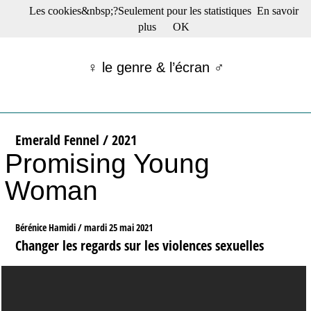
Les cookies&nbsp;?Seulement pour les statistiques
En savoir
☰ Menu
plus
OK
Films en salle
Films récents
♀ le genre & l’écran ♂
Séries
Films -TV/plates-formes
Classique
Publications
Emerald Fennel / 2021
Tribunes
Promising Young
Bloc-notes
Archives
Woman
Actu : "La Nouvelle Vague"
S’abonner à la Lettre !
Bérénice Hamidi /
mardi 25 mai 2021
Changer les regards sur les violences sexuelles