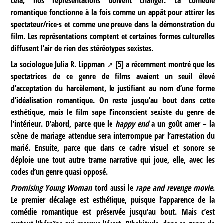
cela, nos représentations doivent changer. La comédie
romantique fonctionne à la fois comme un appât pour attirer les
spectateur/rice·s et comme une preuve dans la démonstration du
film. Les représentations comptent et certaines formes culturelles
diffusent l’air de rien des stéréotypes sexistes.
La sociologue
Julia R. Lippman
[
5
]
a récemment montré que les
spectatrices de ce genre de films avaient un seuil élevé
d’acceptation du harcèlement, le justifiant au nom d’une forme
d’idéalisation romantique. On reste jusqu’au bout dans cette
esthétique, mais le film sape l’inconscient sexiste du genre de
l’intérieur. D’abord, parce que le
happy end
a un goût amer – la
scène de mariage attendue sera interrompue par l’arrestation du
marié. Ensuite, parce que dans ce cadre visuel et sonore se
déploie une tout autre trame narrative qui joue, elle, avec les
codes d’un genre quasi opposé.
Promising Young Woman
tord aussi le
rape and revenge movie
.
Le premier décalage est esthétique, puisque l’apparence de la
comédie romantique est préservée jusqu’au bout. Mais c’est