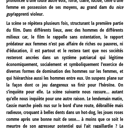
prononcée d’une toute autre voix, forte, claire, lucide, celle d’une
femme en possession de ses moyens, au grand dam du
nice
guy
/apprenti violeur.
La scène se répètera plusieurs fois, structurant la première partie
du film. Dans différents lieux, avec des hommes de différents
milieux car, le film le rappelle sans ostentation, le rapport
prédateur aux femmes n’est pas affaire de riches ou pauvres, ni
d’éducation, il est partout et le restera tant que nos sociétés
resteront ancrées dans un système patriarcal qui légitime
économiquement, socialement et symboliquement l’exercice de
diverses formes de domination des hommes sur les femmes, et
qui hiérarchise aussi les hommes entre eux. Un suspens plane sur
la façon dont ce jeu dangereux va finir pour l’héroïne. On
s’inquiète pour elle. La scène suivante nous rassure… autant
qu’elle nous inquiète pour une autre raison. Le lendemain matin,
Cassie marche pieds nus sur le bord d’une route, débraillée mais
radieuse, croquant à belles dents dans un hot-dog, les joues roses
comme après une bonne nuit de sexe… à moins que ce soit le
meurtre de son agresseur potentiel qui l’ait ragaillardie ? La