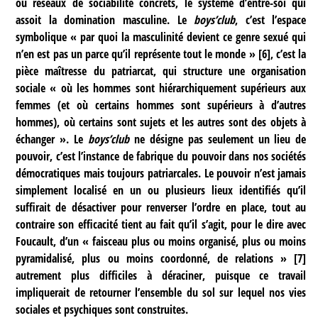
ou réseaux de sociabilité concrets, le système d’entre-soi qui
assoit la domination masculine. Le
boys’club
, c’est l’espace
symbolique « par quoi la masculinité devient ce genre sexué qui
n’en est pas un parce qu’il représente tout le monde »
[
6
]
, c’est la
pièce maîtresse du patriarcat, qui structure une organisation
sociale « où les hommes sont hiérarchiquement supérieurs aux
femmes (et où certains hommes sont supérieurs à d’autres
hommes), où certains sont sujets et les autres sont des objets à
échanger ». Le
boys’club
ne désigne pas seulement un lieu de
pouvoir, c’est l’instance de fabrique du pouvoir dans nos sociétés
démocratiques mais toujours patriarcales. Le pouvoir n’est jamais
simplement localisé en un ou plusieurs lieux identifiés qu’il
suffirait de désactiver pour renverser l’ordre en place, tout au
contraire son efficacité tient au fait qu’il s’agit, pour le dire avec
Foucault, d’un « faisceau plus ou moins organisé, plus ou moins
pyramidalisé, plus ou moins coordonné, de relations »
[
7
]
autrement plus difficiles à déraciner, puisque ce travail
impliquerait de retourner l’ensemble du sol sur lequel nos vies
sociales et psychiques sont construites.