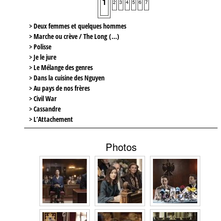
1
2
3
4
5
6
7
> Deux femmes et quelques hommes
> Marche ou crève / The Long (…)
> Polisse
> Je le jure
> Le Mélange des genres
> Dans la cuisine des Nguyen
> Au pays de nos frères
> Civil War
> Cassandre
> L’Attachement
Photos