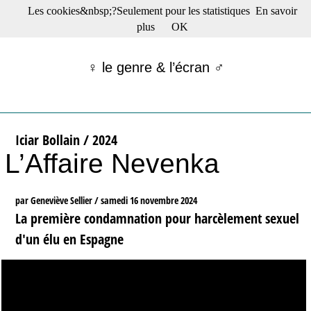
Les cookies&nbsp;?Seulement pour les statistiques
En savoir
☰ Menu
plus
OK
Films en salle
Films récents
♀ le genre & l’écran ♂
Séries
Films -TV/plates-formes
Classique
Publications
Iciar Bollain / 2024
Tribunes
L’Affaire Nevenka
Bloc-notes
Archives
Actu : "La Nouvelle Vague"
par Geneviève Sellier /
samedi 16 novembre 2024
S’abonner à la Lettre !
La première condamnation pour harcèlement sexuel
d'un élu en Espagne