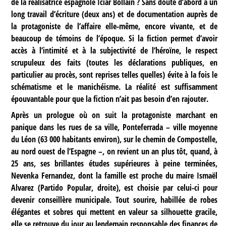
de la réalisatrice espagnole Iciar Bollain ? Sans doute d’abord à un
long travail d’écriture (deux ans) et de documentation auprès de
la protagoniste de l’affaire elle-même, encore vivante, et de
beaucoup de témoins de l’époque. Si la fiction permet d’avoir
accès à l’intimité et à la subjectivité de l’héroïne, le respect
scrupuleux des faits (toutes les déclarations publiques, en
particulier au procès, sont reprises telles quelles) évite à la fois le
schématisme et le manichéisme. La réalité est suffisamment
épouvantable pour que la fiction n’ait pas besoin d’en rajouter.
Après un prologue où on suit la protagoniste marchant en
panique dans les rues de sa ville, Ponteferrada – ville moyenne
du Léon (63 000 habitants environ), sur le chemin de Compostelle,
au nord ouest de l’Espagne –, on revient un an plus tôt, quand, à
25 ans, ses brillantes études supérieures à peine terminées,
Nevenka Fernandez, dont la famille est proche du maire Ismaël
Alvarez (Partido Popular, droite), est choisie par celui-ci pour
devenir conseillère municipale. Tout sourire, habillée de robes
élégantes et sobres qui mettent en valeur sa silhouette gracile,
elle se retrouve du jour au lendemain responsable des finances de