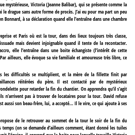
ue mystérieuse, Victoria (Jeanne Balibar), qui se présente comme la
i le drague sans autre forme de procès. J’ai eu pour ma part un peu
en Bonnard, à sa déclaration quand elle l’entraîne dans une chambre
reprise et Paris où est la tour, dans des lieux toujours très classe,
 dissuade mais devient injoignable quand il tente de la recontacter.
ccro, elle l’entraîne dans une boite échangiste (l’intérêt de cette
r ailleurs, elle évoque sa vie familiale et amoureuse très libre, ce
les difficultés se multiplient, et la mère de la fillette finit par
illances réitérées du père. Il est contacté par de mystérieux
ndelette pour retarder la fin du chantier. On apprendra qu’il s’agit
ls n’arrivent pas à trouver de locataires pour la tour. David refuse
 aussi son beau-frère, lui, a accepté… Il le vire, ce qui ajoute à ses
i propose de le retrouver au sommet de la tour le soir de la fin du
 les temps (on se demande d’ailleurs comment, étant donné les tuiles
nit l’équipe, il apprend que la boite pour laquelle travaille Victoria