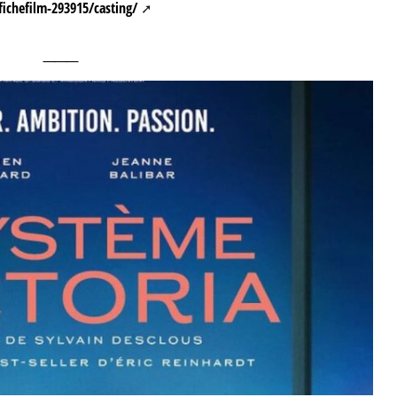
fichefilm-293915/casting/
___