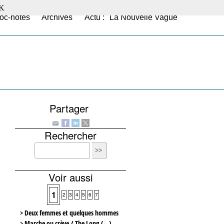
K
oc-notes
Archives
Actu : "La Nouvelle Vague"
Partager
Rechercher
Voir aussi
1
2
3
4
5
6
7
> Deux femmes et quelques hommes
> Marche ou crève / The Long (…)