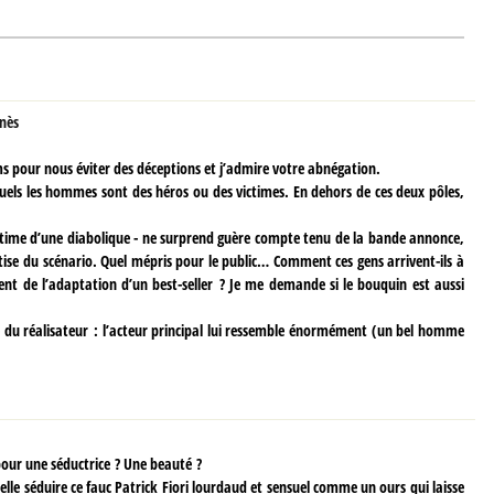
nès
lms pour nous éviter des déceptions et j’admire votre abnégation.
quels les hommes sont des héros ou des victimes. En dehors de ces deux pôles,
ictime d’une diabolique - ne surprend guère compte tenu de la bande annonce,
ise du scénario. Quel mépris pour le public… Comment ces gens arrivent-ils à
ent de l’adaptation d’un best-seller ? Je me demande si le bouquin est aussi
ociné du réalisateur : l’acteur principal lui ressemble énormément (un bel homme
ur une séductrice ? Une beauté ?
elle séduire ce fauc Patrick Fiori lourdaud et sensuel comme un ours qui laisse