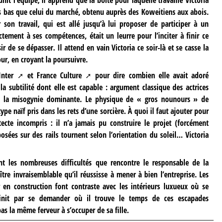
us bas que celui du marché, obtenu auprès des Koweitiens aux abois.
 son travail, qui est allé jusqu’à lui proposer de participer à un
tement à ses compétences, était un leurre pour l’inciter à finir ce
r de se dépasser. Il attend en vain Victoria ce soir-là et se casse la
our, en croyant la poursuivre.
Inter
et
France Culture
pour dire combien elle avait adoré
a subtilité dont elle est capable : argument classique des actrices
ns la misogynie dominante. Le physique de « gros nounours » de
e naïf pris dans les rets d’une sorcière. À quoi il faut ajouter pour
tecte incompris : il n’a jamais pu construire le projet (forcément
osées sur des rails tournent selon l’orientation du soleil… Victoria
nt les nombreuses difficultés que rencontre le responsable de la
ître invraisemblable qu’il réussisse à mener à bien l’entreprise. Les
 en construction font contraste avec les intérieurs luxueux où se
init par se demander où il trouve le temps de ces escapades
 la même ferveur à s’occuper de sa fille.