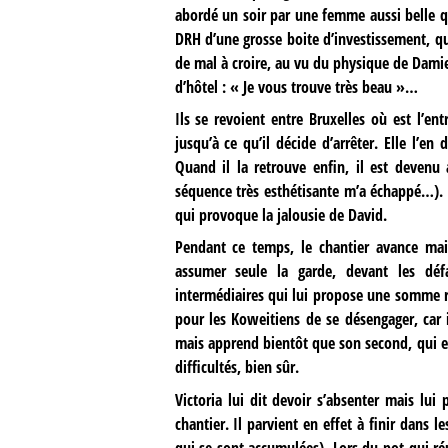
abordé un soir par une femme aussi belle q
DRH d’une grosse boite d’investissement, qu
de mal à croire, au vu du physique de Dami
d’hôtel : « Je vous trouve très beau »…
Ils se revoient entre Bruxelles où est l’ent
jusqu’à ce qu’il décide d’arrêter. Elle l’en
Quand il la retrouve enfin, il est devenu a
séquence très esthétisante m’a échappé…). Pa
qui provoque la jalousie de David.
Pendant ce temps, le chantier avance mais 
assumer seule la garde, devant les défa
intermédiaires qui lui propose une somme ro
pour les Koweitiens de se désengager, car i
mais apprend bientôt que son second, qui est
difficultés, bien sûr.
Victoria lui dit devoir s’absenter mais lu
chantier. Il parvient en effet à finir dans
qui se sont accumulées). Lors du pot qui réu