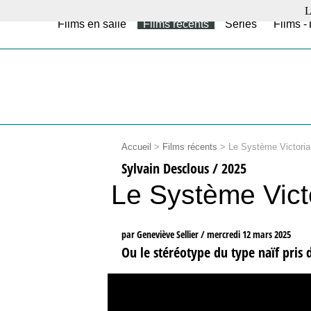
L
Films en salle
Films récents
Séries
Films -
Accueil
>
Films récents
>
Le Système Victoria
Sylvain Desclous / 2025
Le Système Vict
par Geneviève Sellier /
mercredi 12 mars 2025
Ou le stéréotype du type naïf pris d