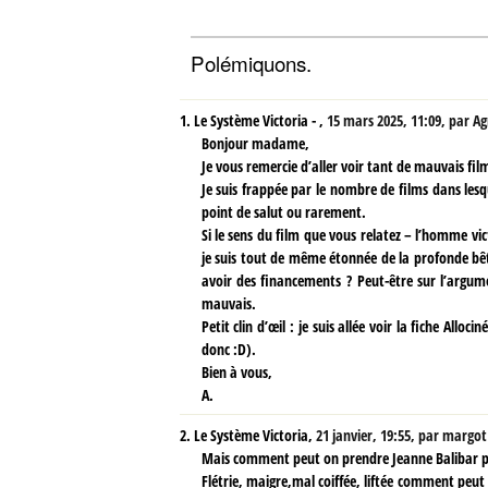
Polémiquons.
1.
Le Système Victoria - ,
15 mars 2025, 11:09
,
par
Ag
Bonjour madame,
Je vous remercie d’aller voir tant de mauvais fi
Je suis frappée par le nombre de films dans les
point de salut ou rarement.
Si le sens du film que vous relatez – l’homme v
je suis tout de même étonnée de la profonde bêt
avoir des financements ? Peut-être sur l’argum
mauvais.
Petit clin d’œil : je suis allée voir la fiche All
donc :D).
Bien à vous,
A.
2.
Le Système Victoria,
21 janvier, 19:55
,
par
margot
Mais comment peut on prendre Jeanne Balibar po
Flétrie, maigre,mal coiffée, liftée comment peut 