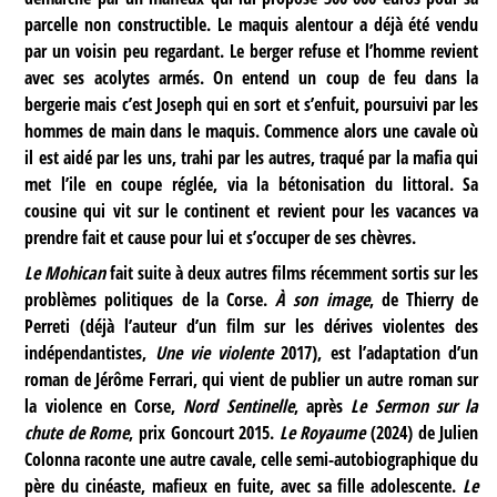
parcelle non constructible. Le maquis alentour a déjà été vendu
par un voisin peu regardant. Le berger refuse et l’homme revient
avec ses acolytes armés. On entend un coup de feu dans la
bergerie mais c’est Joseph qui en sort et s’enfuit, poursuivi par les
hommes de main dans le maquis. Commence alors une cavale où
il est aidé par les uns, trahi par les autres, traqué par la mafia qui
met l’ile en coupe réglée, via la bétonisation du littoral. Sa
cousine qui vit sur le continent et revient pour les vacances va
prendre fait et cause pour lui et s’occuper de ses chèvres.
Le Mohican
fait suite à deux autres films récemment sortis sur les
problèmes politiques de la Corse.
À son image
, de Thierry de
Perreti (déjà l’auteur d’un film sur les dérives violentes des
indépendantistes,
Une vie violente
2017), est l’adaptation d’un
roman de Jérôme Ferrari, qui vient de publier un autre roman sur
la violence en Corse,
Nord Sentinelle
, après
Le Sermon sur la
chute de Rome
, prix Goncourt 2015.
Le Royaume
(2024) de Julien
Colonna raconte une autre cavale, celle semi-autobiographique du
père du cinéaste, mafieux en fuite, avec sa fille adolescente.
Le