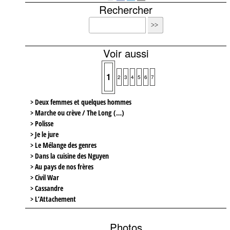
Rechercher
Voir aussi
1
2
3
4
5
6
7
> Deux femmes et quelques hommes
> Marche ou crève / The Long (…)
> Polisse
> Je le jure
> Le Mélange des genres
> Dans la cuisine des Nguyen
> Au pays de nos frères
> Civil War
> Cassandre
> L’Attachement
Photos