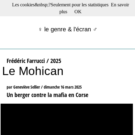
Les cookies&nbsp;?Seulement pour les statistiques
En savoir
☰ Menu
plus
OK
Films en salle
Films récents
♀ le genre & l’écran ♂
Séries
Films -TV/plates-formes
Classique
Publications
Frédéric Farrucci / 2025
Tribunes
Le Mohican
Bloc-notes
Archives
Actu : "La Nouvelle Vague"
par Geneviève Sellier /
dimanche 16 mars 2025
S’abonner à la Lettre !
Un berger contre la mafia en Corse