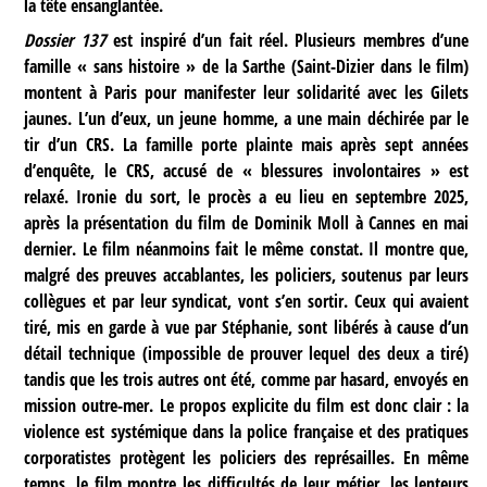
la tête ensanglantée.
Dossier 137
est inspiré d’un fait réel. Plusieurs membres d’une
famille « sans histoire » de la Sarthe (Saint-Dizier dans le film)
montent à Paris pour manifester leur solidarité avec les Gilets
jaunes. L’un d’eux, un jeune homme, a une main déchirée par le
tir d’un CRS. La famille porte plainte mais après sept années
d’enquête, le CRS, accusé de « blessures involontaires » est
relaxé. Ironie du sort, le procès a eu lieu en septembre 2025,
après la présentation du film de Dominik Moll à Cannes en mai
dernier. Le film néanmoins fait le même constat. Il montre que,
malgré des preuves accablantes, les policiers, soutenus par leurs
collègues et par leur syndicat, vont s’en sortir. Ceux qui avaient
tiré, mis en garde à vue par Stéphanie, sont libérés à cause d’un
détail technique (impossible de prouver lequel des deux a tiré)
tandis que les trois autres ont été, comme par hasard, envoyés en
mission outre-mer. Le propos explicite du film est donc clair : la
violence est systémique dans la police française et des pratiques
corporatistes protègent les policiers des représailles. En même
temps, le film montre les difficultés de leur métier, les lenteurs