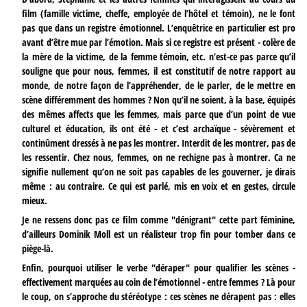
film (famille victime, cheffe, employée de l’hôtel et témoin), ne le font
pas que dans un registre émotionnel. L’enquêtrice en particulier est pro
avant d’être mue par l’émotion. Mais si ce registre est présent - colère de
la mère de la victime, de la femme témoin, etc. n’est-ce pas parce qu’il
souligne que pour nous, femmes, il est constitutif de notre rapport au
monde, de notre façon de l’appréhender, de le parler, de le mettre en
scène différemment des hommes ? Non qu’il ne soient, à la base, équipés
des mêmes affects que les femmes, mais parce que d’un point de vue
culturel et éducation, ils ont été - et c’est archaïque - sévèrement et
continûment dressés à ne pas les montrer. Interdit de les montrer, pas de
les ressentir. Chez nous, femmes, on ne rechigne pas à montrer. Ca ne
signifie nullement qu’on ne soit pas capables de les gouverner, je dirais
même : au contraire. Ce qui est parlé, mis en voix et en gestes, circule
mieux.
Je ne ressens donc pas ce film comme "dénigrant" cette part féminine,
d’ailleurs Dominik Moll est un réalisteur trop fin pour tomber dans ce
piège-là.
Enfin, pourquoi utiliser le verbe "déraper" pour qualifier les scènes -
effectivement marquées au coin de l’émotionnel - entre femmes ? Là pour
le coup, on s’approche du stéréotype : ces scènes ne dérapent pas : elles