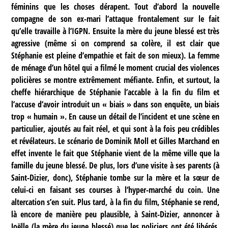
féminins que les choses dérapent. Tout d’abord la nouvelle
compagne de son ex-mari l’attaque frontalement sur le fait
qu’elle travaille à l’IGPN. Ensuite la mère du jeune blessé est très
agressive (même si on comprend sa colère, il est clair que
Stéphanie est pleine d’empathie et fait de son mieux). La femme
de ménage d’un hôtel qui a filmé le moment crucial des violences
policières se montre extrêmement méfiante. Enfin, et surtout, la
cheffe hiérarchique de Stéphanie l’accable à la fin du film et
l’accuse d’avoir introduit un « biais » dans son enquête, un biais
trop « humain ». En cause un détail de l’incident et une scène en
particulier, ajoutés au fait réel, et qui sont à la fois peu crédibles
et révélateurs. Le scénario de Dominik Moll et Gilles Marchand en
effet invente le fait que Stéphanie vient de la même ville que la
famille du jeune blessé. De plus, lors d’une visite à ses parents (à
Saint-Dizier, donc), Stéphanie tombe sur la mère et la sœur de
celui-ci en faisant ses courses à l’hyper-marché du coin. Une
altercation s’en suit. Plus tard, à la fin du film, Stéphanie se rend,
là encore de manière peu plausible, à Saint-Dizier, annoncer à
Joëlle (la mère du jeune blessé) que les policiers ont été libérés.