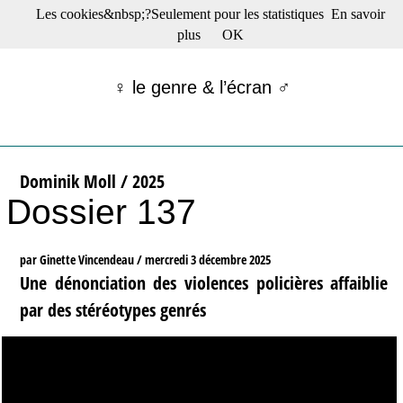
Les cookies&nbsp;?Seulement pour les statistiques
En savoir
☰ Menu
plus
OK
Films en salle
Films récents
♀ le genre & l’écran ♂
Séries
Films -TV/plates-formes
Classique
Publications
Dominik Moll / 2025
Tribunes
Dossier 137
Bloc-notes
Archives
Actu : "La Nouvelle Vague"
par Ginette Vincendeau /
mercredi 3 décembre 2025
S’abonner à la Lettre !
Une dénonciation des violences policières affaiblie
par des stéréotypes genrés