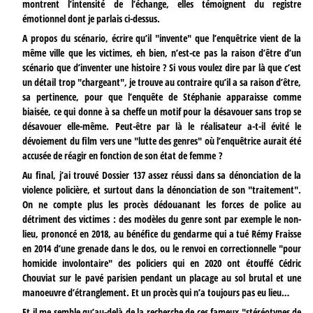
montrent l’intensité de l’échange, elles témoignent du registre
émotionnel dont je parlais ci-dessus.
A propos du scénario, écrire qu’il "invente" que l’enquêtrice vient de la
même ville que les victimes, eh bien, n’est-ce pas la raison d’être d’un
scénario que d’inventer une histoire ? Si vous voulez dire par là que c’est
un détail trop "chargeant", je trouve au contraire qu’il a sa raison d’être,
sa pertinence, pour que l’enquête de Stéphanie apparaisse comme
biaisée, ce qui donne à sa cheffe un motif pour la désavouer sans trop se
désavouer elle-même. Peut-être par là le réalisateur a-t-il évité le
dévoiement du film vers une "lutte des genres" où l’enquêtrice aurait été
accusée de réagir en fonction de son état de femme ?
Au final, j’ai trouvé Dossier 137 assez réussi dans sa dénonciation de la
violence policière, et surtout dans la dénonciation de son "traitement".
On ne compte plus les procès dédouanant les forces de police au
détriment des victimes : des modèles du genre sont par exemple le non-
lieu, prononcé en 2018, au bénéfice du gendarme qui a tué Rémy Fraisse
en 2014 d’une grenade dans le dos, ou le renvoi en correctionnelle "pour
homicide involontaire" des policiers qui en 2020 ont étouffé Cédric
Chouviat sur le pavé parisien pendant un placage au sol brutal et une
manoeuvre d’étranglement. Et un procès qui n’a toujours pas eu lieu…
Et il me semble qu’au-delà de la recherche de ces fameux "stéréotypes de