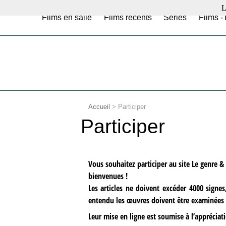
L
Films en salle
Films récents
Séries
Films -
Accueil
>
Participer
Participer
Vous souhaitez participer au site Le genre & l
bienvenues !
Les articles ne doivent excéder 4000 signes,
entendu les œuvres doivent être examinées 
Leur mise en ligne est soumise à l’appréciati