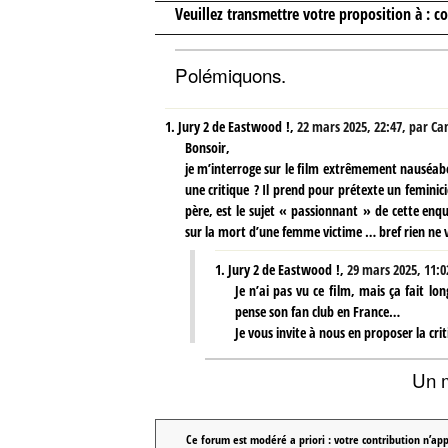
Veuillez transmettre votre proposition à :
co
Polémiquons.
1.
Jury 2 de Eastwood !,
22 mars 2025, 22:47
,
par
Cam
Bonsoir,
je m’interroge sur le film extrêmement nauséabo
une critique ? Il prend pour prétexte un feminici
père, est le sujet « passionnant » de cette enqu
sur la mort d’une femme victime … bref rien ne 
1.
Jury 2 de Eastwood !,
29 mars 2025, 11:0
Je n’ai pas vu ce film, mais ça fait l
pense son fan club en France…
Je vous invite à nous en proposer la crit
Un 
Ce forum est modéré a priori : votre contribution n’app