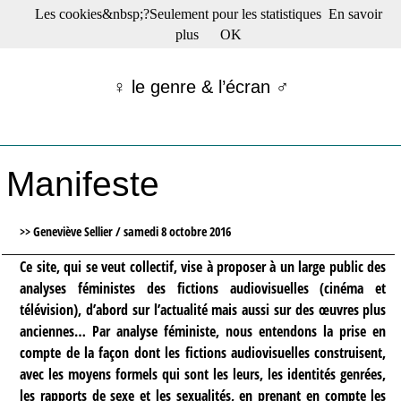
Les cookies&nbsp;?Seulement pour les statistiques
En savoir
☰ Menu
plus
OK
Films en salle
Films récents
♀ le genre & l’écran ♂
Séries
Films -TV/plates-formes
Classique
Publications
Manifeste
Tribunes
Bloc-notes
Archives
>> Geneviève Sellier /
samedi 8 octobre 2016
Actu : "La Nouvelle Vague"
S’abonner à la Lettre !
Ce site, qui se veut collectif, vise à proposer à un large public des
analyses féministes des fictions audiovisuelles (cinéma et
télévision), d’abord sur l’actualité mais aussi sur des œuvres plus
anciennes… Par analyse féministe, nous entendons la prise en
compte de la façon dont les fictions audiovisuelles construisent,
avec les moyens formels qui sont les leurs, les identités genrées,
les rapports de sexe et les sexualités, en prenant en compte les