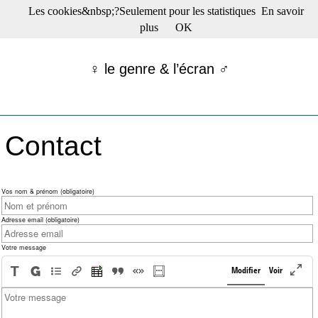
Les cookies&nbsp;?Seulement pour les statistiques
En savoir
☰ Menu
plus
OK
Films en salle
Films récents
♀ le genre & l’écran ♂
Séries
Films -TV/plates-formes
Classique
Publications
Contact
Tribunes
Bloc-notes
Archives
Actu : "La Nouvelle Vague"
Vos nom & prénom
(obligatoire)
S’abonner à la Lettre !
Adresse email
(obligatoire)
Votre message
Modifier
Voir