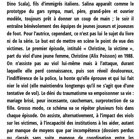
Dino Scala), fils d’immigrés italiens. Salina apparaît comme le
prototype du gars sympa, mari, père, grand-père et ouvrier
modèle, toujours prêt à donner un coup de main ; le soir il
entraîne bénévolement des équipes de jeunes joueurs et joueuses
de foot. Pour l’autrice, cependant, ce n’est pas lui le sujet du livre
ni de la série. Le but est de mettre en scène le point de vue des
victimes. Le premier épisode, intitulé « Christine, la victime »,
part du viol d’une jeune femme, Christine (Alix Poisson) en 1988.
On n’assiste pas au viol lui-même mais à l’attaque, durant
laquelle elle perd connaissance, puis son réveil douloureux,
l’indifférence de la police, la honte qu’elle éprouve et qui lui fait
nier le viol (elle maintiendra longtemps qu’il ne s’agit que d’une
tentative de vol). Le déni du traumatisme va empoisonner sa vie :
mariage brisé, peur incessante, cauchemars, surprotection de sa
fille. Grosso modo, ce schéma va se répéter plusieurs fois dans
chaque épisode. On assiste, alternativement, à l’impact des viols
sur les victimes, à l’incapacité des institutions à les aider, autant
par manque de moyens que par incompétence (dossiers perdus
ou classés sans suite, manque de coordination entre les