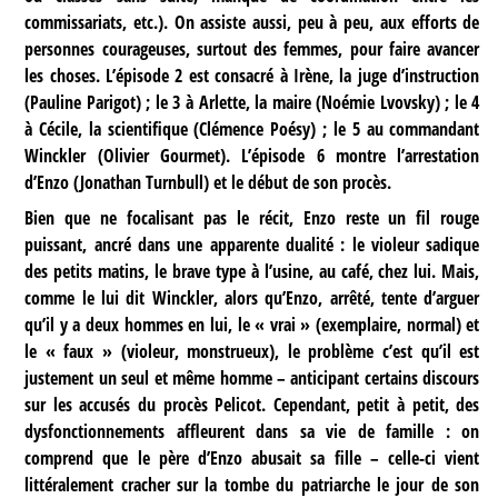
commissariats, etc.). On assiste aussi, peu à peu, aux efforts de
personnes courageuses, surtout des femmes, pour faire avancer
les choses. L’épisode 2 est consacré à Irène, la juge d’instruction
(Pauline Parigot) ; le 3 à Arlette, la maire (Noémie Lvovsky) ; le 4
à Cécile, la scientifique (Clémence Poésy) ; le 5 au commandant
Winckler (Olivier Gourmet). L’épisode 6 montre l’arrestation
d’Enzo (Jonathan Turnbull) et le début de son procès.
Bien que ne focalisant pas le récit, Enzo reste un fil rouge
puissant, ancré dans une apparente dualité : le violeur sadique
des petits matins, le brave type à l’usine, au café, chez lui. Mais,
comme le lui dit Winckler, alors qu’Enzo, arrêté, tente d’arguer
qu’il y a deux hommes en lui, le « vrai » (exemplaire, normal) et
le « faux » (violeur, monstrueux), le problème c’est qu’il est
justement un seul et même homme – anticipant certains discours
sur les accusés du procès Pelicot. Cependant, petit à petit, des
dysfonctionnements affleurent dans sa vie de famille : on
comprend que le père d’Enzo abusait sa fille – celle-ci vient
littéralement cracher sur la tombe du patriarche le jour de son