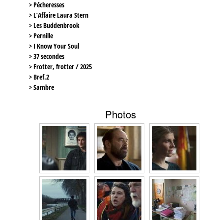
> Pécheresses
> L’Affaire Laura Stern
> Les Buddenbrook
> Pernille
> I Know Your Soul
> 37 secondes
> Frotter, frotter / 2025
> Bref.2
> Sambre
Photos