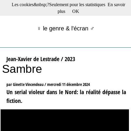
Les cookies&nbsp;?Seulement pour les statistiques
En savoir
☰ Menu
plus
OK
Films en salle
Films récents
♀ le genre & l’écran ♂
Séries
Films -TV/plates-formes
Classique
Publications
Jean-Xavier de Lestrade / 2023
Tribunes
Sambre
Bloc-notes
Archives
Actu : "La Nouvelle Vague"
par Ginette Vincendeau /
mercredi 11 décembre 2024
S’abonner à la Lettre !
Un serial violeur dans le Nord: la réalité dépasse la
fiction.