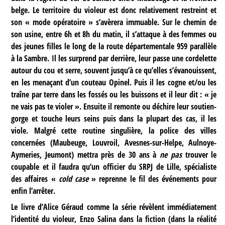
belge. Le territoire du violeur est donc relativement restreint et
son « mode opératoire » s’avèrera immuable. Sur le chemin de
son usine, entre 6h et 8h du matin, il s’attaque à des femmes ou
des jeunes filles le long de la route départementale 959 parallèle
à la Sambre. Il les surprend par derrière, leur passe une cordelette
autour du cou et serre, souvent jusqu’à ce qu’elles s’évanouissent,
en les menaçant d’un couteau Opinel. Puis il les cogne et/ou les
traîne par terre dans les fossés ou les buissons et il leur dit : « je
ne vais pas te violer ». Ensuite il remonte ou déchire leur soutien-
gorge et touche leurs seins puis dans la plupart des cas, il les
viole. Malgré cette routine singulière, la police des villes
concernées (Maubeuge, Louvroil, Avesnes-sur-Helpe, Aulnoye-
Aymeries, Jeumont) mettra près de 30 ans à
ne pas
trouver le
coupable et il faudra qu’un officier du SRPJ de Lille, spécialiste
des affaires «
cold case
» reprenne le fil des événements pour
enfin l’arrêter.
Le livre d’Alice Géraud comme la série révèlent immédiatement
l’identité du violeur, Enzo Salina dans la fiction (dans la réalité