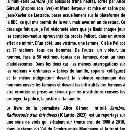
la mini-série
Sambre
(six épisodes d’une heure), écrite par Alice
Géraud (d’après son livre) et Marc Herpoux et mise en scène par
Jean-Xavier de Lestrade, passe actuellement sur la plateforme de
la BBC, ce qui m’a permis de la voir, mais avec un an de retard. Ce
décalage fait que je l’ai visionnée alors que je lisais chaque jour
les comptes-rendus éprouvants du procès Pelicot, dans un atroce
effet de miroir. D’un côté, une victime, une femme, Gisèle Pelicot
et 71 violeurs, tous des hommes. De l’autre, un violeur, un
homme, face à 56 victimes, toutes des femmes, dont un tiers
d’adolescentes. Dans les deux cas, les mêmes interrogations sur
les violeurs « ordinaires » (pères de famille, copains, collègues)
et la même indignation devant la violence endémique des
hommes envers les femmes et devant les difficultés des femmes à
être écoutées et prises au sérieux par les institutions censées les
protéger, la police, la justice et la famille.
Le livre de la journaliste Alice Géraud, intitulé
Sambre,
Radioscopie d’un fait divers
(JC Lattès, 2023), est un reportage sur
une série de viols qui s’étalent sur trente ans, de 1988 à 2018,
dans la région du Val de Sambre entre Maubeuge et la frontière