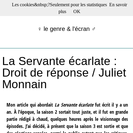
Les cookies&nbsp;?Seulement pour les statistiques
En savoir
☰ Menu
plus
OK
Films en salle
Films récents
♀ le genre & l’écran ♂
Séries
Films -TV/plates-formes
Classique
Publications
La Servante écarlate :
Tribunes
Bloc-notes
Droit de réponse / Juliet
Archives
Monnain
Actu : "La Nouvelle Vague"
S’abonner à la Lettre !
Mon article qui abordait
La Servante écarlate
fut écrit il y a un
an. À l’époque, la saison 2 sortait tout juste, et il fut en grande
partie rédigé à chaud, quelques heures après le visionnage des
épisodes. J’ai décidé, à présent que la saison 3 est sortie et que