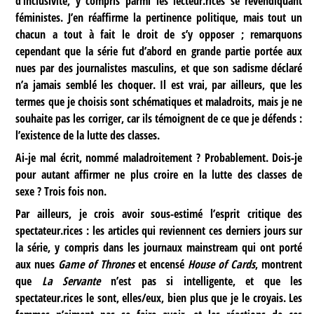
d’inclusivité, y compris parmi les lecteur.rices se revendiquant
féministes. J’en réaffirme la pertinence politique, mais tout un
chacun a tout à fait le droit de s’y opposer ; remarquons
cependant que la série fut d’abord en grande partie portée aux
nues par des journalistes masculins, et que son sadisme déclaré
n’a jamais semblé les choquer. Il est vrai, par ailleurs, que les
termes que je choisis sont schématiques et maladroits, mais je ne
souhaite pas les corriger, car ils témoignent de ce que je défends :
l’existence de la lutte des classes.
Ai-je mal écrit, nommé maladroitement ? Probablement. Dois-je
pour autant affirmer ne plus croire en la lutte des classes de
sexe ? Trois fois non.
Par ailleurs, je crois avoir sous-estimé l’esprit critique des
spectateur.rices : les articles qui reviennent ces derniers jours sur
la série, y compris dans les journaux mainstream qui ont porté
aux nues
Game of Thrones
et encensé
House of Cards
, montrent
que
La Servante
n’est pas si intelligente, et que les
spectateur.rices le sont, elles/eux, bien plus que je le croyais. Les