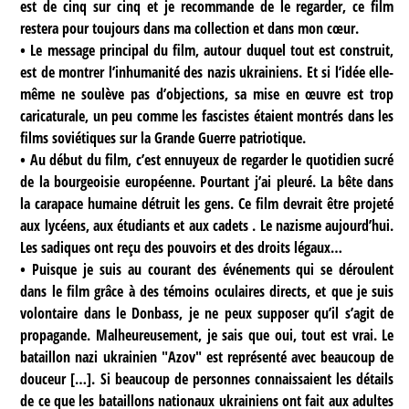
est de cinq sur cinq et je recommande de le regarder, ce film
restera pour toujours dans ma collection et dans mon cœur.
• Le message principal du film, autour duquel tout est construit,
est de montrer l’inhumanité des nazis ukrainiens. Et si l’idée elle-
même ne soulève pas d’objections, sa mise en œuvre est trop
caricaturale, un peu comme les fascistes étaient montrés dans les
films soviétiques sur la Grande Guerre patriotique.
• Au début du film, c’est ennuyeux de regarder le quotidien sucré
de la bourgeoisie européenne. Pourtant j’ai pleuré. La bête dans
la carapace humaine détruit les gens. Ce film devrait être projeté
aux lycéens, aux étudiants et aux cadets . Le nazisme aujourd’hui.
Les sadiques ont reçu des pouvoirs et des droits légaux…
• Puisque je suis au courant des événements qui se déroulent
dans le film grâce à des témoins oculaires directs, et que je suis
volontaire dans le Donbass, je ne peux supposer qu’il s’agit de
propagande. Malheureusement, je sais que oui, tout est vrai. Le
bataillon nazi ukrainien "Azov" est représenté avec beaucoup de
douceur […]. Si beaucoup de personnes connaissaient les détails
de ce que les bataillons nationaux ukrainiens ont fait aux adultes