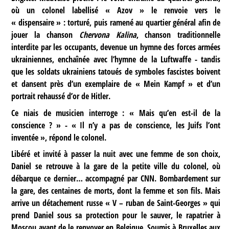
où un colonel labellisé « Azov » le renvoie vers le
« dispensaire » : torturé, puis ramené au quartier général afin de
jouer la chanson
Chervona Kalina
, chanson traditionnelle
interdite par les occupants, devenue un hymne des forces armées
ukrainiennes, enchaînée avec l’hymne de la Luftwaffe - tandis
que les soldats ukrainiens tatoués de symboles fascistes boivent
et dansent près d’un exemplaire de « Mein Kampf » et d’un
portrait rehaussé d’or de Hitler.
Ce niais de musicien interroge : « Mais qu’en est-il de la
conscience ? » - « Il n’y a pas de conscience, les Juifs l’ont
inventée », répond le colonel.
Libéré et invité à passer la nuit avec une femme de son choix,
Daniel se retrouve à la gare de la petite ville du colonel, où
débarque ce dernier… accompagné par CNN. Bombardement sur
la gare, des centaines de morts, dont la femme et son fils. Mais
arrive un détachement russe « V – ruban de Saint-Georges » qui
prend Daniel sous sa protection pour le sauver, le rapatrier à
Moscou avant de le renvoyer en Belgique. Soumis à Bruxelles aux