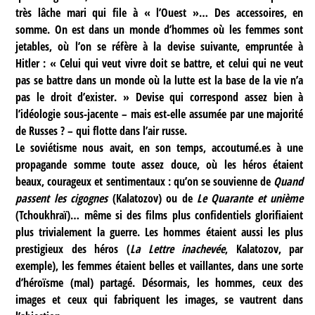
très lâche mari qui file à « l’Ouest »… Des accessoires, en
somme. On est dans un monde d’hommes où les femmes sont
jetables, où l’on se réfère à la devise suivante, empruntée à
Hitler : « Celui qui veut vivre doit se battre, et celui qui ne veut
pas se battre dans un monde où la lutte est la base de la vie n’a
pas le droit d’exister. » Devise qui correspond assez bien à
l’idéologie sous-jacente – mais est-elle assumée par une majorité
de Russes ? – qui flotte dans l’air russe.
Le soviétisme nous avait, en son temps, accoutumé.es à une
propagande somme toute assez douce, où les héros étaient
beaux, courageux et sentimentaux : qu’on se souvienne de
Quand
passent les cigognes
(Kalatozov) ou de
Le Quarante et unième
(Tchoukhraï)… même si des films plus confidentiels glorifiaient
plus trivialement la guerre. Les hommes étaient aussi les plus
prestigieux des héros (
La Lettre inachevée
, Kalatozov, par
exemple), les femmes étaient belles et vaillantes, dans une sorte
d’héroïsme (mal) partagé. Désormais, les hommes, ceux des
images et ceux qui fabriquent les images, se vautrent dans