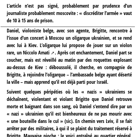
L’article n’est pas signé, probablement par prudence d’un
journaliste probablement moscovite : « discréditer l’armée » vaut
de 10 à 15 ans de prison.
Daniel, violoniste belge, avec son agente, Brigitte, rencontre à
l’issue d’un concert à Moscou un oligarque ukrainien, et se rend
avec lui à Kiev. L’oligarque lui propose de jouer sur un violon
rare, un
Niccolo Amati
. Après cet enchantement, Daniel part se
coucher, mais est réveillé au matin par des roquettes explosant
au-dessus de Kiev : déboussolé, il cherche, en compagnie de
Brigitte, à rejoindre l’oligarque – l’ambassade belge ayant déserté
la ville – mais apprend qu’il est déjà parti pour Israël.
Suivent quelques péripéties où les « nazis » ukrainiens se
déchaînent, violentant et violant Brigitte que Daniel retrouve
morte et baignant dans son sang, où Daniel s’entend dire par un
« nazi » ukrainien qu’il est bienheureux de ne pas mourir avec
« une bouteille dans le cul » (sic). En chemin vers Lviv, il se fait
arrêter par des militaires, à qui il se plaint du traitement réservé à
Brigitte. Mauvaise pioche : le voici entraîné au quartier général,