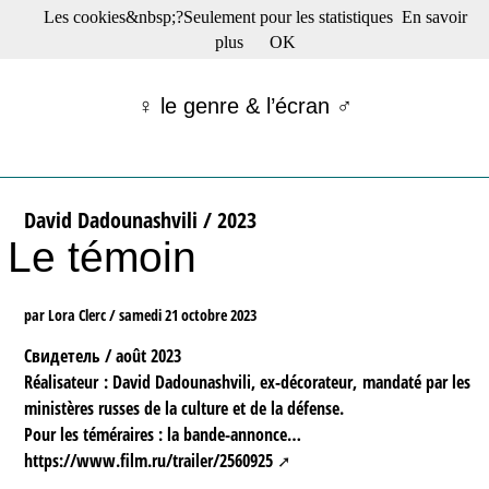
Les cookies&nbsp;?Seulement pour les statistiques
En savoir
☰ Menu
plus
OK
Films en salle
Films récents
♀ le genre & l’écran ♂
Séries
Films -TV/plates-formes
Classique
Publications
David Dadounashvili / 2023
Tribunes
Le témoin
Bloc-notes
Archives
Actu : "La Nouvelle Vague"
par Lora Clerc /
samedi 21 octobre 2023
S’abonner à la Lettre !
Свидетель / août 2023
Réalisateur : David Dadounashvili, ex-décorateur, mandaté par les
ministères russes de la culture et de la défense.
Pour les téméraires : la bande-annonce…
https://www.film.ru/trailer/2560925