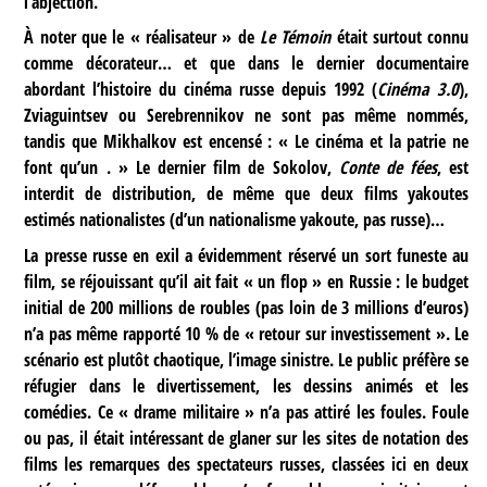
l’abjection.
À noter que le « réalisateur » de
Le Témoin
était surtout connu
comme décorateur… et que dans le dernier documentaire
abordant l’histoire du cinéma russe depuis 1992 (
Cinéma 3.0
),
Zviaguintsev ou Serebrennikov ne sont pas même nommés,
tandis que Mikhalkov est encensé : « Le cinéma et la patrie ne
font qu’un . » Le dernier film de Sokolov,
Conte de fées
, est
interdit de distribution, de même que deux films yakoutes
estimés nationalistes (d’un nationalisme yakoute, pas russe)…
La presse russe en exil a évidemment réservé un sort funeste au
film, se réjouissant qu’il ait fait « un flop » en Russie : le budget
initial de 200 millions de roubles (pas loin de 3 millions d’euros)
n’a pas même rapporté 10 % de « retour sur investissement ». Le
scénario est plutôt chaotique, l’image sinistre. Le public préfère se
réfugier dans le divertissement, les dessins animés et les
comédies. Ce « drame militaire » n’a pas attiré les foules. Foule
ou pas, il était intéressant de glaner sur les sites de notation des
films les remarques des spectateurs russes, classées ici en deux