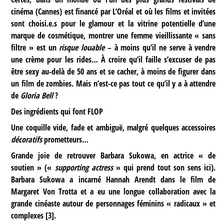
cinéma (Cannes) est financé par L’Oréal et où les films et invitées
sont choisi.e.s pour le glamour et la vitrine potentielle d’une
marque de cosmétique, montrer une femme vieillissante « sans
filtre » est un
risque louable
– à moins qu’il ne serve à vendre
une crème pour les rides… À croire qu’il faille s’excuser de pas
être sexy au-delà de 50 ans et se cacher, à moins de figurer dans
un film de zombies. Mais n’est-ce pas tout ce qu’il y a à attendre
de
Gloria Bell
?
Des ingrédients qui font FLOP
Une coquille vide, fade et ambiguë, malgré quelques accessoires
décoratifs
prometteurs…
Grande joie de retrouver Barbara Sukowa, en actrice « de
soutien » («
supporting actress
» qui prend tout son sens ici).
Barbara Sukowa a incarné Hannah Arendt dans le film de
Margaret Von Trotta et a eu une longue collaboration avec la
grande cinéaste autour de personnages féminins « radicaux » et
complexes
[
3
]
.