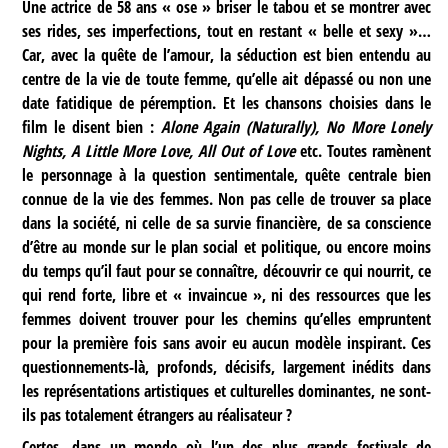
Une actrice de 58 ans « ose » briser le tabou et se montrer avec
ses rides, ses imperfections, tout en restant « belle et sexy »…
Car, avec la quête de l’amour, la séduction est bien entendu au
centre de la vie de toute femme, qu’elle ait dépassé ou non une
date fatidique de péremption. Et les chansons choisies dans le
film le disent bien :
Alone Again (Naturally), No More Lonely
Nights, A Little More Love, All Out of Love
etc. Toutes ramènent
le personnage à la question sentimentale, quête centrale bien
connue de la vie des femmes. Non pas celle de trouver sa place
dans la société, ni celle de sa survie financière, de sa conscience
d’être au monde sur le plan social et politique, ou encore moins
du temps qu’il faut pour se connaître, découvrir ce qui nourrit, ce
qui rend forte, libre et « invaincue », ni des ressources que les
femmes doivent trouver pour les chemins qu’elles empruntent
pour la première fois sans avoir eu aucun modèle inspirant. Ces
questionnements-là, profonds, décisifs, largement inédits dans
les représentations artistiques et culturelles dominantes, ne sont-
ils pas totalement étrangers au réalisateur ?
Certes, dans un monde où l’un des plus grands festivals de