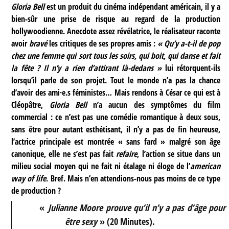
Gloria Bell
est un produit du cinéma indépendant américain, il y a
bien-sûr une prise de risque au regard de la production
hollywoodienne. Anecdote assez révélatrice, le réalisateur raconte
avoir
bravé
les critiques de ses propres amis :
« Qu’y a-t-il de pop
chez une femme qui sort tous les soirs, qui boit, qui danse et fait
la fête ? Il n’y a rien d’attirant là-dedans »
lui
rétorquent-ils
lorsqu’il parle de son projet. Tout le monde n’a pas la chance
d’avoir des ami·e.s féministes… Mais rendons à César ce qui est à
Cléopâtre,
Gloria Bell
n’a aucun des symptômes du film
commercial : ce n’est pas une comédie romantique à deux sous,
sans être pour autant esthétisant, il n’y a pas de fin heureuse,
l’actrice principale est montrée « sans fard » malgré son âge
canonique, elle ne s’est pas fait
refaire
, l’action se situe dans un
milieu social moyen qui ne fait ni étalage ni éloge de l’
american
way of life
.
Bref. Mais n’en attendions-nous pas moins de ce type
de production ?
«
Julianne Moore prouve qu’il n’y a pas d’âge pour
être sexy
» (20 Minutes).