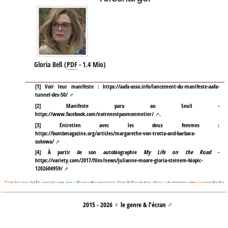
Gloria Bell
(
PDF
-
1.4 Mio
)
[
1
]
Voir leur manifeste :
https://aafa-asso.info/lancement-du-manifeste-aafa-
tunnel-des-50/
[
2
]
Manifeste paru au Seuil -
https://www.facebook.com/noirenestpasmonmetier/
.
[
3
]
Entretien avec les deux femmes :
https://bombmagazine.org/articles/margarethe-von-trotta-and-barbara-
sukowa/
[
4
]
À partir de son autobiographie
My Life on the Road
-
https://variety.com/2017/film/news/julianne-moore-gloria-steinem-biopic-
1202604959/
2015 - 2026 ♀ le genre & l’écran ♂