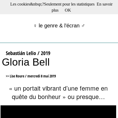
Les cookies&nbsp;?Seulement pour les statistiques
En savoir
☰ Menu
plus
OK
Films en salle
Films récents
♀ le genre & l’écran ♂
Séries
Films -TV/plates-formes
Classique
Publications
Sebastián Lelio / 2019
Tribunes
Gloria Bell
Bloc-notes
Archives
Actu : "La Nouvelle Vague"
>> Lise Roure /
mercredi 8 mai 2019
S’abonner à la Lettre !
« un portait vibrant d’une femme en
quête du bonheur » ou presque…