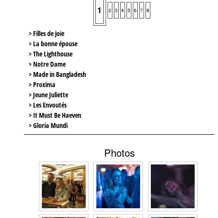
1
2
3
4
5
6
7
8
> Filles de joie
> La bonne épouse
> The Lighthouse
> Notre Dame
> Made in Bangladesh
> Proxima
> Jeune Juliette
> Les Envoutés
> It Must Be Haeven
> Gloria Mundi
Photos