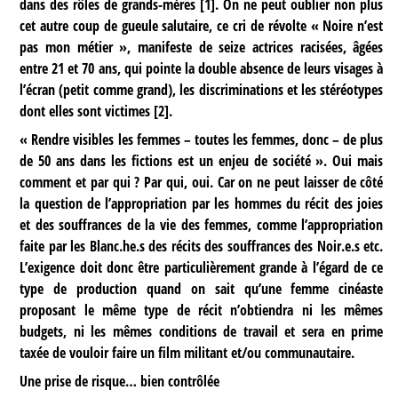
dans des rôles de grands-mères
[
1
]
. On ne peut oublier non plus
cet autre coup de gueule salutaire, ce cri de révolte « Noire n’est
pas mon métier », manifeste de seize actrices racisées, âgées
entre 21 et 70 ans, qui pointe la double absence de leurs visages à
l’écran (petit comme grand), les discriminations et les stéréotypes
dont elles sont victimes
[
2
]
.
« Rendre visibles les femmes – toutes les femmes, donc – de plus
de 50 ans dans les fictions est un enjeu de société ». Oui mais
comment et par qui ? Par qui, oui. Car on ne peut laisser de côté
la question de l’appropriation par les hommes du récit des joies
et des souffrances de la vie des femmes, comme l’appropriation
faite par les Blanc.he.s des récits des souffrances des Noir.e.s etc.
L’exigence doit donc être particulièrement grande à l’égard de ce
type de production quand on sait qu’une femme cinéaste
proposant le même type de récit n’obtiendra ni les mêmes
budgets, ni les mêmes conditions de travail et sera en prime
taxée de vouloir faire un film militant et/ou communautaire.
Une prise de risque… bien contrôlée