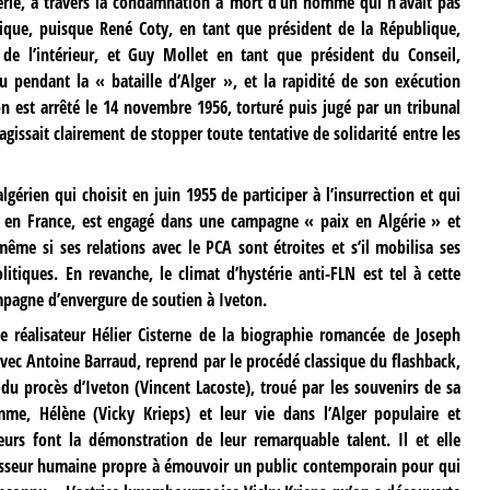
lgérie, à travers la condamnation à mort d’un homme qui n’avait pas
tique, puisque René Coty, en tant que président de la République,
 de l’intérieur, et Guy Mollet en tant que président du Conseil,
eu pendant la « bataille d’Alger », et la rapidité de son exécution
n est arrêté le 14 novembre 1956, torturé puis jugé par un tribunal
 s’agissait clairement de stopper toute tentative de solidarité entre les
érien qui choisit en juin 1955 de participer à l’insurrection et qui
F, en France, est engagé dans une campagne « paix en Algérie » et
même si ses relations avec le PCA sont étroites et s’il mobilisa ses
itiques. En revanche, le climat d’hystérie anti-FLN est tel à cette
mpagne d’envergure de soutien à Iveton.
le réalisateur Hélier Cisterne de la biographie romancée de Joseph
avec Antoine Barraud, reprend par le procédé classique du flashback,
 du procès d’Iveton (Vincent Lacoste), troué par les souvenirs de sa
mme, Hélène (Vicky Krieps) et leur vie dans l’Alger populaire et
eurs font la démonstration de leur remarquable talent. Il et elle
aisseur humaine propre à émouvoir un public contemporain pour qui