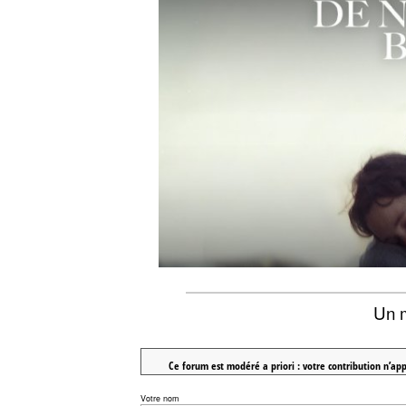
Un 
Ce forum est modéré a priori : votre contribution n’app
Votre nom