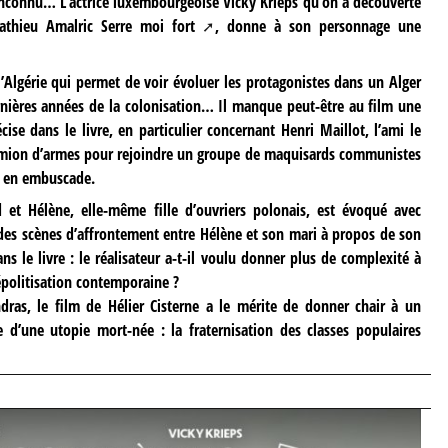
nconnu… L’actrice luxembourgeoise Vicky Krieps qu’on a découverte
athieu Amalric
Serre moi fort
, donne à son personnage une
l’Algérie qui permet de voir évoluer les protagonistes dans un Alger
nières années de la colonisation… Il manque peut-être au film une
cise dans le livre, en particulier concernant Henri Maillot, l’ami le
camion d’armes pour rejoindre un groupe de maquisards communistes
is en embuscade.
d et Hélène, elle-même fille d’ouvriers polonais, est évoqué avec
 des scènes d’affrontement entre Hélène et son mari à propos de son
s le livre : le réalisateur a-t-il voulu donner plus de complexité à
épolitisation contemporaine ?
dras, le film de Hélier Cisterne a le mérite de donner chair à un
 d’une utopie mort-née : la fraternisation des classes populaires