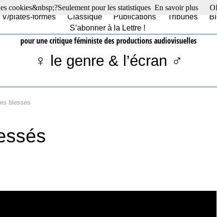
es cookies&nbsp;?Seulement pour les statistiques
En savoir plus
O
TV/plates-formes
Classique
Publications
Tribunes
Bl
S’abonner à la Lettre !
pour une critique féministe des productions audiovisuelles
♀ le genre & l’écran ♂
res blessés
lessés