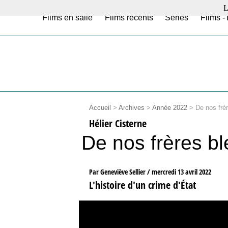
L
Films en salle
Films récents
Séries
Films -
Accueil
>
Archives
>
Année 2022
>
De nos frè
Hélier Cisterne
De nos frères b
Par Geneviève Sellier /
mercredi 13 avril 2022
L'histoire d'un crime d'État