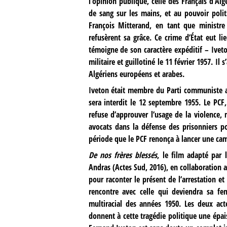
l’opinion publique, celle des Français d’A
de sang sur les mains, et au pouvoir poli
François Mitterand, en tant que ministre
refusèrent sa grâce. Ce crime d’État eut li
témoigne de son caractère expéditif – Iveto
militaire et guillotiné le 11 février 1957. Il
Algériens européens et arabes.
Iveton était membre du Parti communiste alg
sera interdit le 12 septembre 1955. Le PC
refuse d’approuver l’usage de la violence, 
avocats dans la défense des prisonniers pol
période que le PCF renonça à lancer une ca
De nos frères blessés
, le film adapté par 
Andras (Actes Sud, 2016), en collaboration 
pour raconter le présent de l’arrestation et
rencontre avec celle qui deviendra sa fe
multiracial des années 1950. Les deux act
donnent à cette tragédie politique une ép