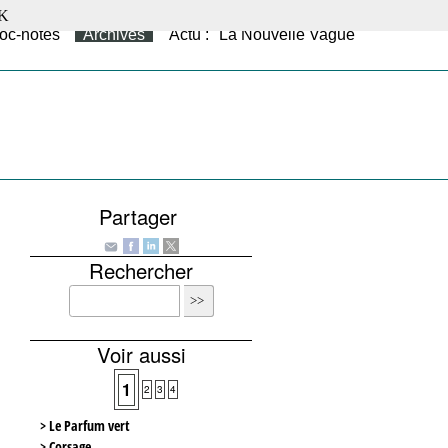
K
oc-notes
Archives
Actu : "La Nouvelle Vague"
Partager
Rechercher
Voir aussi
1
2
3
4
> Le Parfum vert
> Corsage