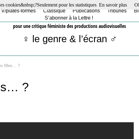
es cookies&nbsp;?Seulement pour les statistiques
En savoir plus
O
TV/plates-formes
Classique
Publications
Tribunes
Bl
S’abonner à la Lettre !
pour une critique féministe des productions audiovisuelles
♀ le genre & l’écran ♂
s filles… ?
les… ?