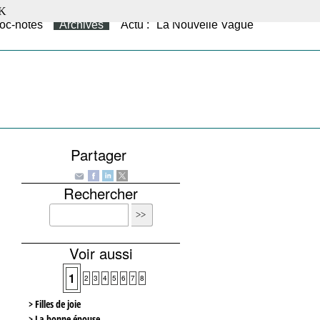
K
oc-notes
Archives
Actu : "La Nouvelle Vague"
Partager
Rechercher
Voir aussi
1
2
3
4
5
6
7
8
> Filles de joie
> La bonne épouse