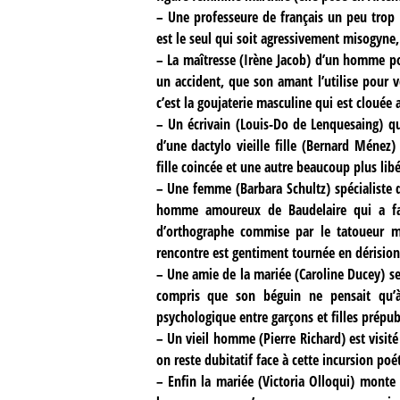
–
Une professeure de français un peu trop l
est le seul qui soit agressivement misogyne,
–
La maîtresse (Irène Jacob) d’un homme po
un accident, que son amant l’utilise pour v
c’est la goujaterie masculine qui est clouée a
–
Un écrivain (Louis-Do de Lenquesaing) qu
d’une dactylo vieille fille (Bernard Ménez
fille coincée et une autre beaucoup plus lib
–
Une femme (Barbara Schultz) spécialiste
homme amoureux de Baudelaire qui a fai
d’orthographe commise par le tatoueur me
rencontre est gentiment tournée en dérision
–
Une amie de la mariée (Caroline Ducey) se
compris que son béguin ne pensait qu’à p
psychologique entre garçons et filles prépub
–
Un vieil homme (Pierre Richard) est visité
on reste dubitatif face à cette incursion poé
–
Enfin la mariée (Victoria Olloqui) monte s