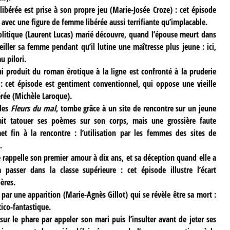
ibérée est prise à son propre jeu (Marie-Josée Croze) : cet épisode
 avec une figure de femme libérée aussi terrifiante qu’implacable.
litique (Laurent Lucas) marié découvre, quand l’épouse meurt dans
eiller sa femme pendant qu’il lutine une maîtresse plus jeune : ici,
u pilori.
i produit du roman érotique à la ligne est confronté à la pruderie
) : cet épisode est gentiment conventionnel, qui oppose une vieille
érée (Michèle Laroque).
 des
Fleurs du mal
, tombe grâce à un site de rencontre sur un jeune
t tatouer ses poèmes sur son corps, mais une grossière faute
t fin à la rencontre : l’utilisation par les femmes des sites de
.
 rappelle son premier amour à dix ans, et sa déception quand elle a
asser dans la classe supérieure : cet épisode illustre l’écart
ères.
 par une apparition (Marie-Agnès Gillot) qui se révèle être sa mort :
tico-fantastique.
ur le phare par appeler son mari puis l’insulter avant de jeter ses