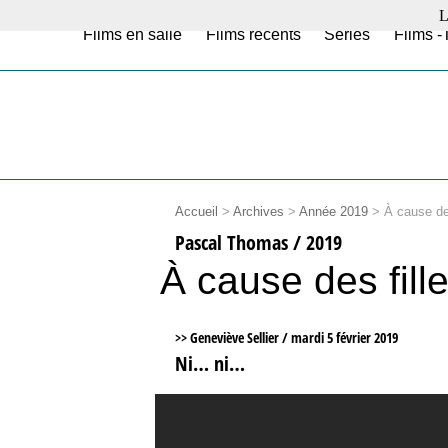
L
Films en salle
Films récents
Séries
Films -
Accueil
>
Archives
>
Année 2019
>
À cause de
Pascal Thomas / 2019
À cause des fil
>> Geneviève Sellier /
mardi 5 février 2019
Ni… ni…