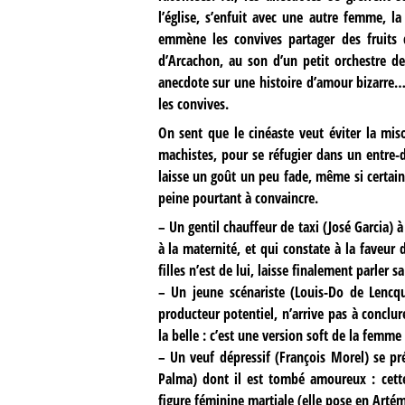
l’église, s’enfuit avec une autre femme, l
emmène les convives partager des fruits
d’Arcachon, au son d’un petit orchestre 
anecdote sur une histoire d’amour bizarre
les convives.
On sent que le cinéaste veut éviter la mi
machistes, pour se réfugier dans un entre-
laisse un goût un peu fade, même si certains
peine pourtant à convaincre.
–
Un gentil chauffeur de taxi (José Garcia) 
à la maternité, et qui constate à la faveur
filles n’est de lui, laisse finalement parler s
–
Un jeune scénariste (Louis-Do de Lencqu
producteur potentiel, n’arrive pas à conclu
la belle : c’est une version soft de la femme
–
Un veuf dépressif (François Morel) se pr
Palma) dont il est tombé amoureux : cett
figure féminine martiale (elle pose en Artém