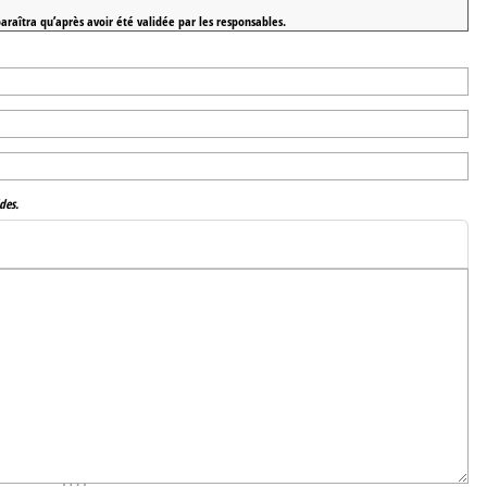
araîtra qu’après avoir été validée par les responsables.
des.