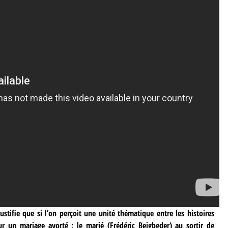
ustifie que si l’on perçoit une unité thématique entre les histoires
sur un mariage avorté : le marié (Frédéric Beigbeder) au sortir de