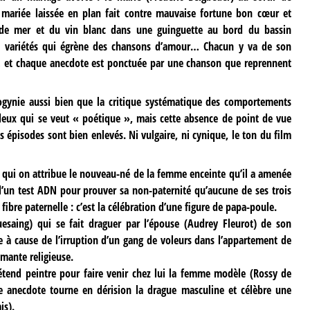
a mariée laissée en plan fait contre mauvaise fortune bon cœur et
 de mer et du vin blanc dans une guinguette au bord du bassin
de variétés qui égrène des chansons d’amour… Chacun y va de son
… et chaque anecdote est ponctuée par une chanson que reprennent
sogynie aussi bien que la critique systématique des comportements
deux qui se veut « poétique », mais cette absence de point de vue
 épisodes sont bien enlevés. Ni vulgaire, ni cynique, le ton du film
à qui on attribue le nouveau-né de la femme enceinte qu’il a amenée
 d’un test ADN pour prouver sa non-paternité qu’aucune de ses trois
a fibre paternelle : c’est la célébration d’une figure de papa-poule.
esaing) qui se fait draguer par l’épouse (Audrey Fleurot) de son
re à cause de l’irruption d’un gang de voleurs dans l’appartement de
 mante religieuse.
étend peintre pour faire venir chez lui la femme modèle (Rossy de
e anecdote tourne en dérision la drague masculine et célèbre une
is).