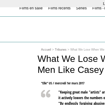
L
Films en salle
Films récents
Séries
Films -
Accueil
>
Tribunes
>
What We Lose When We G
What We Lose W
Men Like Casey 
"Elle" US /
mercredi 1er mars 2017
"Keeping great male "artists" a
it actively lowers the numbers o
"By endlessly forgiving abusiv