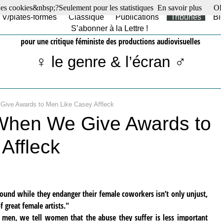
es cookies&nbsp;?Seulement pour les statistiques
En savoir plus
O
TV/plates-formes
Classique
Publications
Tribunes
Bl
S’abonner à la Lettre !
pour une critique féministe des productions audiovisuelles
♀ le genre & l’écran ♂
ive Awards to Men Like Casey Affleck
hen We Give Awards to
Affleck
round while they endanger their female coworkers isn’t only unjust,
f great female artists."
e men, we tell women that the abuse they suffer is less important