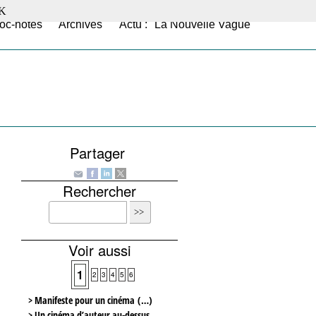
K
oc-notes
Archives
Actu : "La Nouvelle Vague"
Partager
Rechercher
Voir aussi
1
2
3
4
5
6
> Manifeste pour un cinéma (…)
> Un cinéma d’auteur au-dessus