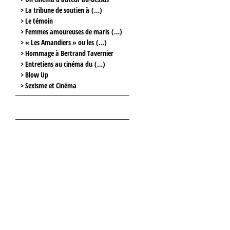
> La tribune de soutien à (…)
> Le témoin
> Femmes amoureuses de maris (…)
> « Les Amandiers » ou les (…)
> Hommage à Bertrand Tavernier
> Entretiens au cinéma du (…)
> Blow Up
> Sexisme et Cinéma