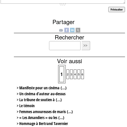
Partager
Rechercher
Voir aussi
1
2
3
4
5
6
> Manifeste pour un cinéma (…)
> Un cinéma d’auteur au-dessus
> La tribune de soutien à (…)
> Le témoin
> Femmes amoureuses de maris (…)
> « Les Amandiers » ou les (…)
> Hommage à Bertrand Tavernier