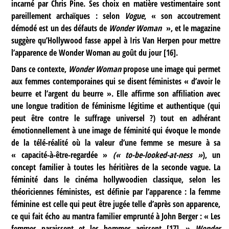
incarné par Chris Pine. Ses choix en matière vestimentaire sont
pareillement archaïques : selon
Vogue
, « son accoutrement
démodé est un des défauts de
Wonder Woman
», et le magazine
suggère qu’Hollywood fasse appel à Iris Van Herpen pour mettre
l’apparence de Wonder Woman au goût du jour
[
16
]
.
Dans ce contexte,
Wonder Woman
propose une image qui permet
aux femmes contemporaines qui se disent féministes « d’avoir le
beurre et l’argent du beurre ». Elle affirme son affiliation avec
une longue tradition de féminisme légitime et authentique (qui
peut être contre le suffrage universel ?) tout en adhérant
émotionnellement à une image de féminité qui évoque le monde
de la télé-réalité où la valeur d’une femme se mesure à sa
« capacité-à-être-regardée »
(« to-be-looked-at-ness »
), un
concept familier à toutes les héritières de la seconde vague. La
féminité dans le cinéma hollywoodien classique, selon les
théoriciennes féministes, est définie par l’apparence : la femme
féminine est celle qui peut être jugée telle d’après son apparence,
ce qui fait écho au mantra familier emprunté à John Berger : « Les
femmes paraissent et les hommes agissent
[
17
]
. »
Wonder