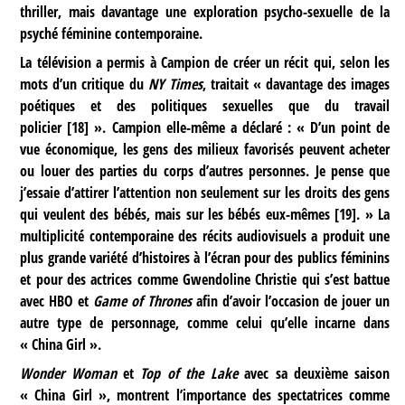
thriller, mais davantage une exploration psycho-sexuelle de la
psyché féminine contemporaine.
La télévision a permis à Campion de créer un récit qui, selon les
mots d’un critique du
NY Times
, traitait « davantage des images
poétiques et des politiques sexuelles que du travail
policier
[
18
]
». Campion elle-même a déclaré : « D’un point de
vue économique, les gens des milieux favorisés peuvent acheter
ou louer des parties du corps d’autres personnes. Je pense que
j’essaie d’attirer l’attention non seulement sur les droits des gens
qui veulent des bébés, mais sur les bébés eux-mêmes
[
19
]
. » La
multiplicité contemporaine des récits audiovisuels a produit une
plus grande variété d’histoires à l’écran pour des publics féminins
et pour des actrices comme Gwendoline Christie qui s’est battue
avec HBO et
Game of Thrones
afin d’avoir l’occasion de jouer un
autre type de personnage, comme celui qu’elle incarne dans
« China Girl ».
Wonder Woman
et
Top of the Lake
avec sa deuxième saison
« China Girl », montrent l’importance des spectatrices comme