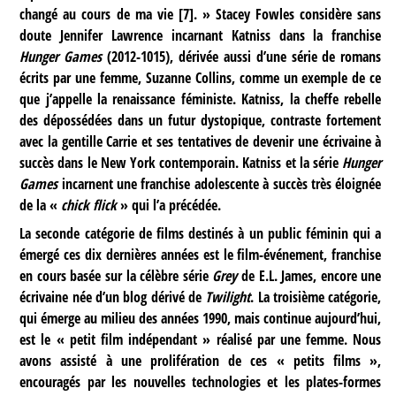
changé au cours de ma vie
[
7
]
. » Stacey Fowles considère sans
doute Jennifer Lawrence incarnant Katniss dans la franchise
Hunger Games
(2012-1015), dérivée aussi d’une série de romans
écrits par une femme, Suzanne Collins, comme un exemple de ce
que j’appelle la renaissance féministe. Katniss, la cheffe rebelle
des dépossédées dans un futur dystopique, contraste fortement
avec la gentille Carrie et ses tentatives de devenir une écrivaine à
succès dans le New York contemporain. Katniss et la série
Hunger
Games
incarnent une franchise adolescente à succès très éloignée
de la «
chick flick
» qui l’a précédée.
La seconde catégorie de films destinés à un public féminin qui a
émergé ces dix dernières années est le film-événement, franchise
en cours basée sur la célèbre série
Grey
de E.L. James, encore une
écrivaine née d’un blog dérivé de
Twilight
. La troisième catégorie,
qui émerge au milieu des années 1990, mais continue aujourd’hui,
est le « petit film indépendant » réalisé par une femme. Nous
avons assisté à une prolifération de ces « petits films »,
encouragés par les nouvelles technologies et les plates-formes