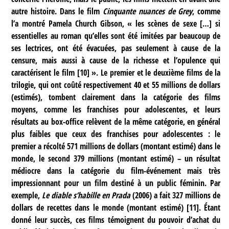
autre histoire. Dans le film
Cinquante nuances de Grey
, comme
l’a montré Pamela Church Gibson, « les scènes de sexe […] si
essentielles au roman qu’elles sont été imitées par beaucoup de
ses lectrices, ont été évacuées, pas seulement à cause de la
censure, mais aussi à cause de la richesse et l’opulence qui
caractérisent le film
[
10
]
». Le premier et le deuxième films de la
trilogie, qui ont coûté respectivement 40 et 55 millions de dollars
(estimés), tombent clairement dans la catégorie des films
moyens, comme les franchises pour adolescentes, et leurs
résultats au box-office relèvent de la même catégorie, en général
plus faibles que ceux des franchises pour adolescentes : le
premier a récolté 571 millions de dollars (montant estimé) dans le
monde, le second 379 millions (montant estimé) – un résultat
médiocre dans la catégorie du film-événement mais très
impressionnant pour un film destiné à un public féminin. Par
exemple,
Le diable s’habille en Prada
(2006) a fait 327 millions de
dollars de recettes dans le monde (montant estimé)
[
11
]
. Étant
donné leur succès, ces films témoignent du pouvoir d’achat du