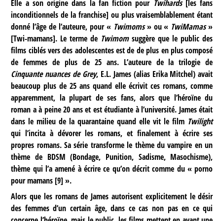
Elle a son origine dans la fan fiction pour
Twihards
[les fans
inconditionnels de la franchise] ou plus vraisemblablement étant
donné l’âge de l’auteure, pour «
Twimoms
» ou «
TwiMamas
»
[Twi-mamans]. Le terme de
Twimom
suggère que le public des
films ciblés vers des adolescentes est de de plus en plus composé
de femmes de plus de 25 ans. L’auteure de la trilogie de
Cinquante nuances de Grey
, E.L. James (alias Erika Mitchel) avait
beaucoup plus de 25 ans quand elle écrivit ces romans, comme
apparemment, la plupart de ses fans, alors que l’héroïne du
roman a à peine 20 ans et est étudiante à l’université. James était
dans le milieu de la quarantaine quand elle vit le film
Twilight
qui l’incita à dévorer les romans, et finalement à écrire ses
propres romans. Sa série transforme le thème du vampire en un
thème de BDSM (Bondage, Punition, Sadisme, Masochisme),
thème qui l’a amené à écrire ce qu’on décrit comme du « porno
pour mamans
[
9
]
».
Alors que les romans de James autorisent explicitement le désir
des femmes d’un certain âge, dans ce cas non pas en ce qui
concerne l’héroïne, mais le public, les films mettent en avant une