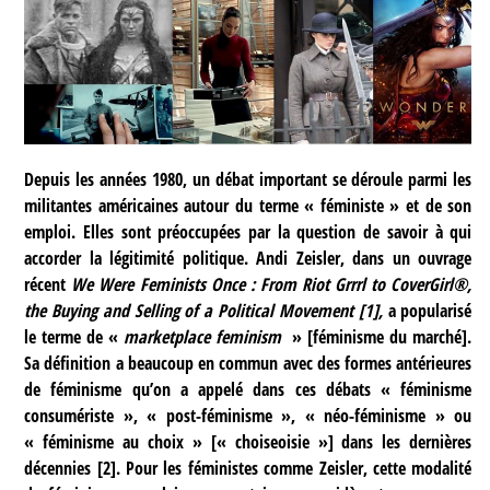
Depuis les années 1980, un débat important se déroule parmi les
militantes américaines autour du terme « féministe » et de son
emploi. Elles sont préoccupées par la question de savoir à qui
accorder la légitimité politique. Andi Zeisler, dans un ouvrage
récent
We Were Feminists Once : From Riot Grrrl to CoverGirl®,
the Buying and Selling of a Political Movement
[
1
]
,
a popularisé
le terme de «
marketplace feminism
» [féminisme du marché].
Sa définition a beaucoup en commun avec des formes antérieures
de féminisme qu’on a appelé dans ces débats « féminisme
consumériste », « post-féminisme », « néo-féminisme » ou
« féminisme au choix » [« choiseoisie »] dans les dernières
décennies
[
2
]
. Pour les féministes comme Zeisler, cette modalité