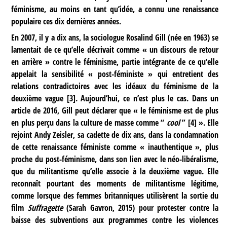
féminisme, au moins en tant qu’idée, a connu une renaissance
populaire ces dix dernières années.
En 2007, il y a dix ans, la sociologue Rosalind Gill (née en 1963) se
lamentait de ce qu’elle décrivait comme « un discours de retour
en arrière » contre le féminisme, partie intégrante de ce qu’elle
appelait la sensibilité « post-féministe » qui entretient des
relations contradictoires avec les idéaux du féminisme de la
deuxième vague
[
3
]
. Aujourd’hui, ce n’est plus le cas. Dans un
article de 2016, Gill peut déclarer que « le féminisme est de plus
en plus perçu dans la culture de masse comme “
cool
”
[
4
]
». Elle
rejoint Andy Zeisler, sa cadette de dix ans, dans la condamnation
de cette renaissance féministe comme « inauthentique », plus
proche du post-féminisme, dans son lien avec le néo-libéralisme,
que du militantisme qu’elle associe à la deuxième vague. Elle
reconnaît pourtant des moments de militantisme légitime,
comme lorsque des femmes britanniques utilisèrent la sortie du
film
Suffragette
(Sarah Gavron, 2015) pour protester contre la
baisse des subventions aux programmes contre les violences