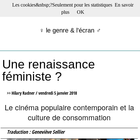
Les cookies&nbsp;?Seulement pour les statistiques
En savoir
☰ Menu
plus
OK
Films en salle
Films récents
♀ le genre & l’écran ♂
Séries
Films -TV/plates-formes
Classique
Publications
Une renaissance
Tribunes
Bloc-notes
féministe ?
Archives
Actu : "La Nouvelle Vague"
S’abonner à la Lettre !
>> Hilary Radner /
vendredi 5 janvier 2018
Le cinéma populaire contemporain et la
culture de consommation
Traduction : Geneviève Sellier