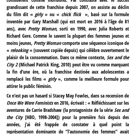
grandissant de cette franchise depuis 2007, on assiste au déclin
du film dit «
girly
» ou «
chick flick
», basé sur la formule
inventée par Gary Marshall (qui est mort en 2016 à l’âge de 81
ans), avec
Pretty Woman
, sorti en 1990, avec Julia Roberts et
Richard Gere. Comme le savent la plupart des femmes jeunes et
moins jeunes,
Pretty Woman
comporte une séquence iconique de
«
relooking
» (souvent copiée depuis) qui célèbre ouvertement le
plaisir de la consommation. Dans ce même contexte,
Sex and the
City 2
(Michael Patrick King, 2010) peut être vu comme marquant
la fin d’une ère, où la franchise destinée aux adolescentes a
remplacé les films «
girly
», comme la meilleure formule pour
attirer le public féminin.
Ce n’est pas un hasard si Stacey May Fowles, dans sa recension de
Once We Were Feminists
en 2016, écrivait : « Réfléchissant sur les
aventures de Carrie Bradshaw (la protagoniste de la série
Sex and
the City
[HBO, 1998-2004]) pour la première fois depuis des
années, j’ai été frappée de constater à quel point la
représentation dominante de “l’autonomie des femmes” avait