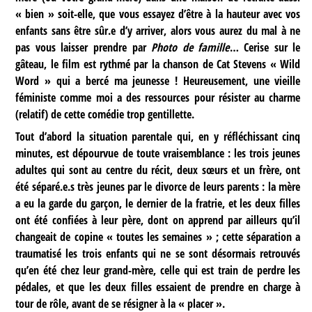
« bien » soit-elle, que vous essayez d’être à la hauteur avec vos
enfants sans être sûr.e d’y arriver, alors vous aurez du mal à ne
pas vous laisser prendre par
Photo de famille
… Cerise sur le
gâteau, le film est rythmé par la chanson de Cat Stevens « Wild
Word » qui a bercé ma jeunesse ! Heureusement, une vieille
féministe comme moi a des ressources pour résister au charme
(relatif) de cette comédie trop gentillette.
Tout d’abord la situation parentale qui, en y réfléchissant cinq
minutes, est dépourvue de toute vraisemblance : les trois jeunes
adultes qui sont au centre du récit, deux sœurs et un frère, ont
été séparé.e.s très jeunes par le divorce de leurs parents : la mère
a eu la garde du garçon, le dernier de la fratrie, et les deux filles
ont été confiées à leur père, dont on apprend par ailleurs qu’il
changeait de copine « toutes les semaines » ; cette séparation a
traumatisé les trois enfants qui ne se sont désormais retrouvés
qu’en été chez leur grand-mère, celle qui est train de perdre les
pédales, et que les deux filles essaient de prendre en charge à
tour de rôle, avant de se résigner à la « placer ».