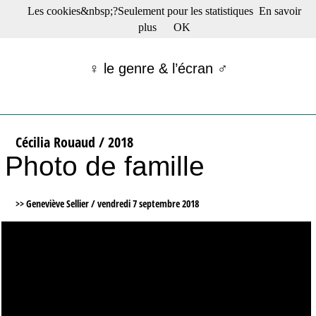
Les cookies&nbsp;?Seulement pour les statistiques
En savoir
☰ Menu
plus
OK
Films en salle
Films récents
♀ le genre & l’écran ♂
Séries
Films -TV/plates-formes
Classique
Publications
Cécilia Rouaud / 2018
Tribunes
Photo de famille
Bloc-notes
Archives
Actu : "La Nouvelle Vague"
>> Geneviève Sellier /
vendredi 7 septembre 2018
S’abonner à la Lettre !