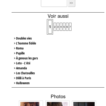
Voir aussi
1
2
3
4
5
6
7
> Doubles vies
> L’homme fidèle
> Roma
> Pupille
> À genoux les gars
> Leto - L’été
> Amanda
> Les Chatouilles
> Dilili à Paris
> Halloween
Photos