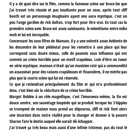
Il y a de quoi dire sur le film, comme la fameuse scène sur bruce lee que
j’ai trouvé très réussie et pas insultante pour un sous, après tout cliff
booth est un personnage imaginaire ayant une aura mystique, c’est un
peu l’ange gardien de rick dalton, trop fort pour être vrai. En tout cas la
première scène avec Bruce est assez saisissante, le mimétisme entre mike
moh et lui est incroyable.
Concernant les sous fifres de Manson, il y a une volonté assez évidente de
les descendre de leur piédestal pour les remettre à une place qui leur
correspond sans doute mieux, celle de paumés sous influence qui ont
commis un crime horrible pour un motif crapuleux. Loin d’être un tueur
en série mystique, manson n’était qu’un musicien raté qui a commandité
un assassinat pour des raisons crapûleuses et financières, il ne mérite pas
plus que la courte scène qui lui est réservée.
Ce que je retiendrais principalement du film et qui m’a profondément
ému, c’est bien sûr la réécriture de ce crime horrible.
Margot Robbie à un rôle magnifique, c’est l’innocence même, la fin est
douce amère, son sauvetage inopinée qui se produit lorsque les 3 hippies
se trompent de maison nous prend au dépourvu, cliff et rick font alors
une incursion dans notre réalité pour la changer et donner à la pauvre
Sharon Tate le destin auquel elle aurait dû échapper.
J’ai trouvé ça très beau mais aussi d’une infinie tristesse, pas du tout le