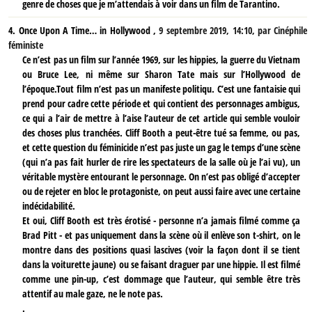
genre de choses que je m’attendais à voir dans un film de Tarantino.
4.
Once Upon A Time… in Hollywood ,
9 septembre 2019, 14:10
,
par
Cinéphile
féministe
Ce n’est pas un film sur l’année 1969, sur les hippies, la guerre du Vietnam
ou Bruce Lee, ni même sur Sharon Tate mais sur l’Hollywood de
l’époque.Tout film n’est pas un manifeste politiqu. C’est une fantaisie qui
prend pour cadre cette période et qui contient des personnages ambigus,
ce qui a l’air de mettre à l’aise l’auteur de cet article qui semble vouloir
des choses plus tranchées. Cliff Booth a peut-être tué sa femme, ou pas,
et cette question du féminicide n’est pas juste un gag le temps d’une scène
(qui n’a pas fait hurler de rire les spectateurs de la salle où je l’ai vu), un
véritable mystère entourant le personnage. On n’est pas obligé d’accepter
ou de rejeter en bloc le protagoniste, on peut aussi faire avec une certaine
indécidabilité.
Et oui, Cliff Booth est très érotisé - personne n’a jamais filmé comme ça
Brad Pitt - et pas uniquement dans la scène où il enlève son t-shirt, on le
montre dans des positions quasi lascives (voir la façon dont il se tient
dans la voiturette jaune) ou se faisant draguer par une hippie. Il est filmé
comme une pin-up, c’est dommage que l’auteur, qui semble être très
attentif au male gaze, ne le note pas.
.