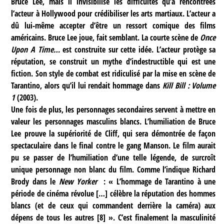
Bruce Lee, mais il invisibilise les difficultés qu’a rencontrées
l’acteur à Hollywood pour crédibiliser les arts martiaux. L’acteur a
dû lui-même accepter d’être un ressort comique des films
américains. Bruce Lee joue, fait semblant. La courte scène de
Once
Upon A Time…
est construite sur cette idée. L’acteur protège sa
réputation, se construit un mythe d’indestructible qui est une
fiction. Son style de combat est ridiculisé par la mise en scène de
Tarantino, alors qu’il lui rendait hommage dans
Kill Bill : Volume
1
(2003).
Une fois de plus, les personnages secondaires servent à mettre en
valeur les personnages masculins blancs. L’humiliation de Bruce
Lee prouve la supériorité de Cliff, qui sera démontrée de façon
spectaculaire dans le final contre le gang Manson. Le film aurait
pu se passer de l’humiliation d’une telle légende, de surcroît
unique personnage non blanc du film. Comme l’indique Richard
Brody dans le
New Yorker
: « L’hommage de Tarantino à une
période de cinéma révolue […] célèbre la réputation des hommes
blancs (et de ceux qui commandent derrière la caméra) aux
dépens de tous les autres
[
8
]
». C’est finalement la masculinité