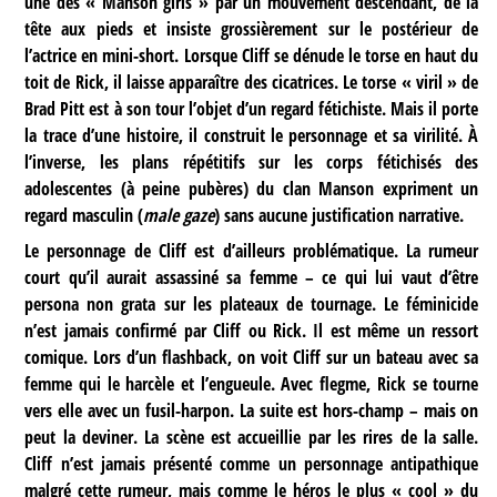
une des « Manson girls » par un mouvement descendant, de la
tête aux pieds et insiste grossièrement sur le postérieur de
l’actrice en mini-short. Lorsque Cliff se dénude le torse en haut du
toit de Rick, il laisse apparaître des cicatrices. Le torse « viril » de
Brad Pitt est à son tour l’objet d’un regard fétichiste. Mais il porte
la trace d’une histoire, il construit le personnage et sa virilité. À
l’inverse, les plans répétitifs sur les corps fétichisés des
adolescentes (à peine pubères) du clan Manson expriment un
regard masculin (
male gaze
) sans aucune justification narrative.
Le personnage de Cliff est d’ailleurs problématique. La rumeur
court qu’il aurait assassiné sa femme – ce qui lui vaut d’être
persona non grata sur les plateaux de tournage. Le féminicide
n’est jamais confirmé par Cliff ou Rick. Il est même un ressort
comique. Lors d’un flashback, on voit Cliff sur un bateau avec sa
femme qui le harcèle et l’engueule. Avec flegme, Rick se tourne
vers elle avec un fusil-harpon. La suite est hors-champ – mais on
peut la deviner. La scène est accueillie par les rires de la salle.
Cliff n’est jamais présenté comme un personnage antipathique
malgré cette rumeur, mais comme le héros le plus « cool » du