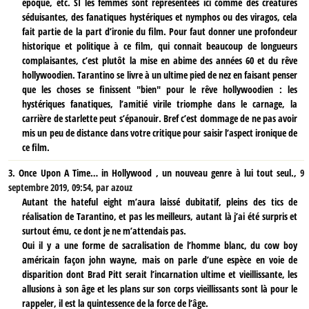
époque, etc. SI les femmes sont représentées ici comme des créatures
séduisantes, des fanatiques hystériques et nymphos ou des viragos, cela
fait partie de la part d’ironie du film. Pour faut donner une profondeur
historique et politique à ce film, qui connait beaucoup de longueurs
complaisantes, c’est plutôt la mise en abime des années 60 et du rêve
hollywoodien. Tarantino se livre à un ultime pied de nez en faisant penser
que les choses se finissent "bien" pour le rêve hollywoodien : les
hystériques fanatiques, l’amitié virile triomphe dans le carnage, la
carrière de starlette peut s’épanouir. Bref c’est dommage de ne pas avoir
mis un peu de distance dans votre critique pour saisir l’aspect ironique de
ce film.
3.
Once Upon A Time… in Hollywood , un nouveau genre à lui tout seul.,
9
septembre 2019, 09:54
,
par
azouz
Autant the hateful eight m’aura laissé dubitatif, pleins des tics de
réalisation de Tarantino, et pas les meilleurs, autant là j’ai été surpris et
surtout ému, ce dont je ne m’attendais pas.
Oui il y a une forme de sacralisation de l’homme blanc, du cow boy
américain façon john wayne, mais on parle d’une espèce en voie de
disparition dont Brad Pitt serait l’incarnation ultime et vieillissante, les
allusions à son âge et les plans sur son corps vieillissants sont là pour le
rappeler, il est la quintessence de la force de l’âge.