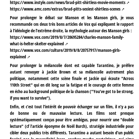
https://www.instyle.com/news/brad-pitt-shirtless-movie-moments
https://www.amc.com/extras/brad-pitts-sexiest-shirtless-scenes
Pour prolonger le débat sur Manson et les Manson girls, je vous
recommande ces deux très bons articles de Vox qui expliquent le rapport
à l’idéologie de l’extrême droite, la mythologie autour des Manson girls :
https://www.vox.com/2019/8/7/20695284/charles-manson-family-
what-is-helter-skelter-explained
https://www.vox.com/culture/2019/8/8/20757917/manson-girls-
explained
Pour prolonger la mélancolie dont est capable Tarantino, je préfère
autant renvoyer à Jackie Brown et sa mélancolie autrement plus
politique, notamment cette scène finale et Jackie qui écoute "Across
110th Street" qui en dit long sur la fatigue et le courage de cette femme
en écho au background politique de la chanson ("You’ve got to be strong,
if you want to survive").
Enfin, et c’est tout l’intérêt de pouvoir échanger sur un film, il n’y a pas
de bonne ou de mauvaise lecture. Les films sont presque
systématiquement conçus pour être ambigus, pour nourrir une "double
lecture" (cf l’article éponyme de Noël Burch), stratégie industrielle pour
cibler deux publics très différents. Tarantino a autant besoin d’un public