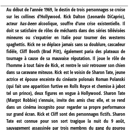
Au début de l’année 1969, le destin de trois personnages se croise
sur les collines d’Hollywood. Rick Dalton (Leonardo DiCaprio),
acteur
has-been
alcoolique, souffre d’une crise existentielle. Il
doit se satisfaire de rôles de méchants dans des séries télévisées
mineures ou s’expatrier en Italie pour tourner des westerns
spaghettis. Rick ne se déplace jamais sans sa doublure, cascadeur
fidèle, Cliff Booth (Brad Pitt), également paria des plateaux de
tournage à cause de sa mauvaise réputation. Il joue le rôle de
l’homme à tout faire de Rick, et rentre le soir retrouver son chien
dans sa caravane miteuse. Rick est le voisin de Sharon Tate, jeune
actrice et épouse enceinte du cinéaste polonais Roman Polanski
(qui fait une apparition furtive en Rolls Royce et chemise à jabot
tel un prince), deux figures en vogue à Hollywood. Sharon Tate
(Margot Robbie) s’ennuie, invite des amis chez elle, et se rend
dans un cinéma incognito pour regarder sa propre performance
sur grand écran. Rick et Cliff sont des personnages fictifs. Sharon
Tate est connue pour son sort tragique la nuit du 9 août,
sauvagement assassinée par trois membres du gang du gourou