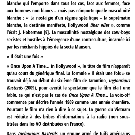
blanche qui l’emporte dans tous les cas, face aux femmes, face
aux hommes non blancs – mais pas n’importe quelle masculinité
blanche : « La nostalgie d’un régime spécifique – la suprématie
blanche, la destinée manifeste, Hollywood
über alles
», comme
l’écrit J. Hoberman
[
9
]
. La masculinité nostalgique des cow-boys
sexistes et hostiles à l’émergence d’une contreculture, incarnée ici
par les méchants hippies de la secte Manson.
« Il était une fois »
« Once Upon A Time… in Hollywood », le titre du film n’apparaît
qu’au cours du générique final. La formule « Il était une fois » se
trouvait déjà au début du sixième film de Tarantino,
Inglourious
Basterds
(2009), pour avertit le spectateur que le film était une
fable, ce qui n’est pas le cas de
Once Upon A Time…
La voix-off
commence par décrire l’année 1969 comme une année charnière.
Pourtant le film n’a rien à dire à ce sujet. La guerre du Vietnam
est réduite à des bribes d’informations à la radio (non sous-
titrées dans les VO distribuées en France).
Dans
Inglourious Basterds
, un groupe armé de Juifs américains