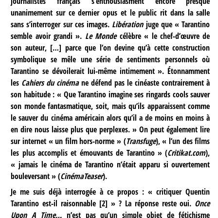
journalistes français s’enthousiasment encore presque
unanimement sur ce dernier opus et le public rit dans la salle
sans s’interroger sur ces images.
Libération
juge que « Tarantino
semble avoir grandi ».
Le Monde
célèbre « le chef-d’œuvre de
son auteur, […] parce que l’on devine qu’à cette construction
symbolique se mêle une série de sentiments personnels où
Tarantino se dévoilerait lui-même intimement ». Étonnamment
les
Cahiers du cinéma
ne défend pas le cinéaste contrairement à
son habitude : « Que Tarantino imagine ses ringards cools sauver
son monde fantasmatique, soit, mais qu’ils apparaissent comme
le sauver du cinéma américain alors qu’il a de moins en moins à
en dire nous laisse plus que perplexes. » On peut également lire
sur internet « un film hors-norme » (
Transfuge
), « l’un des films
les plus accomplis et émouvants de Tarantino » (
Critikat.com
),
« jamais le cinéma de Tarantino n’était apparu si ouvertement
bouleversant » (
CinémaTeaser
).
Je me suis déjà interrogée à ce propos : « critiquer Quentin
Tarantino est-il raisonnable
[
2
]
» ? La réponse reste oui.
Once
Upon A Time…
n’est pas qu’un simple objet de fétichisme