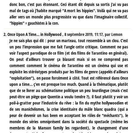
donc bon, c’est pas étonnant. Ceci étant dit depuis sa sortis j’ai vu pas
mal de tags où j’habite marqué "A mort les hippies". Voilà qui ne va pas
aller vers un monde plus progressiste vu que dans l’imaginaire collectif,
"hippies" = gauchistes à la con.
2.
Once Upon A Time… in Hollywood ,
8 septembre 2019, 11:17
,
par
Lemon
Je ne sais plus qui dit : pour un marteau, tout ressemble à un clou. C’est
un peu l’impression que me fait l’angle cette critique. Comment ne pas
voir l’aspect parodique de ce film (et des films de Tarantino en général).
On peut d’ailleurs trouver ça blasant mais si on ne comprend pas
comment comment le cinéma de Tarantino est un cinéma qui use et
exploite les stéréotypes produits par les films de genre (appelés d’ailleurs
"exploitation"), on passe forcément à côté. Tout est référencé dans Once
upon a time… ç’en est presque too much. Quand à la thématique, plutôt
que de se livrer au schématisme politique un peu lourdingue (mais c’est
peut-être un piège que Quentin a voulu tendre ?), il faut plutôt y voir un
poil-à-gratter pour l’industrie du rêve : la fin du mythe hollywoodien et
de ses manichéismes, la crise identitaire du mâle blanc quadra (qui a
peur de devenir un has been en acceptant les rôles de "méchants"), le
monde des séries omniprésent dans la société du spectacle (même les
membres de la Manson family les regardent), le changement d’une