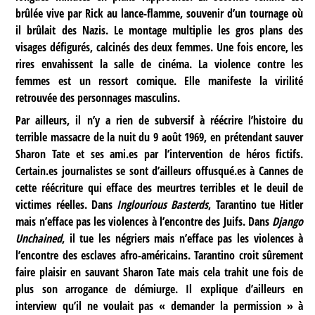
brûlée vive par Rick au lance-flamme, souvenir d’un tournage où
il brûlait des Nazis. Le montage multiplie les gros plans des
visages défigurés, calcinés des deux femmes. Une fois encore, les
rires envahissent la salle de cinéma. La violence contre les
femmes est un ressort comique. Elle manifeste la virilité
retrouvée des personnages masculins.
Par ailleurs, il n’y a rien de subversif à réécrire l’histoire du
terrible massacre de la nuit du 9 août 1969, en prétendant sauver
Sharon Tate et ses ami.es par l’intervention de héros fictifs.
Certain.es journalistes se sont d’ailleurs offusqué.es à Cannes de
cette réécriture qui efface des meurtres terribles et le deuil de
victimes réelles. Dans
Inglourious Basterds
, Tarantino tue Hitler
mais n’efface pas les violences à l’encontre des Juifs. Dans
Django
Unchained
, il tue les négriers mais n’efface pas les violences à
l’encontre des esclaves afro-américains. Tarantino croit sûrement
faire plaisir en sauvant Sharon Tate mais cela trahit une fois de
plus son arrogance de démiurge. Il explique d’ailleurs en
interview qu’il ne voulait pas « demander la permission » à