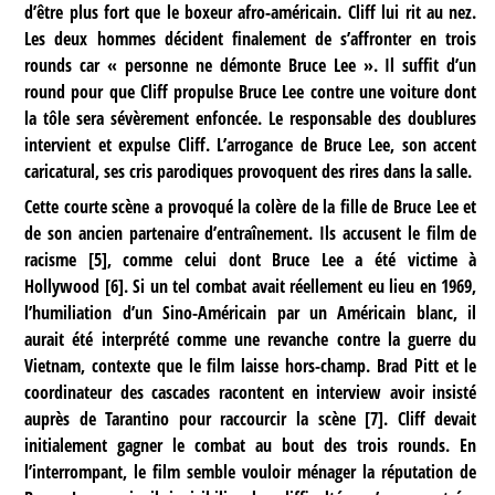
d’être plus fort que le boxeur afro-américain. Cliff lui rit au nez.
Les deux hommes décident finalement de s’affronter en trois
rounds car « personne ne démonte Bruce Lee ». Il suffit d’un
round pour que Cliff propulse Bruce Lee contre une voiture dont
la tôle sera sévèrement enfoncée. Le responsable des doublures
intervient et expulse Cliff. L’arrogance de Bruce Lee, son accent
caricatural, ses cris parodiques provoquent des rires dans la salle.
Cette courte scène a provoqué la colère de la fille de Bruce Lee et
de son ancien partenaire d’entraînement. Ils accusent le film de
racisme
[
5
]
, comme celui dont Bruce Lee a été victime à
Hollywood
[
6
]
. Si un tel combat avait réellement eu lieu en 1969,
l’humiliation d’un Sino-Américain par un Américain blanc, il
aurait été interprété comme une revanche contre la guerre du
Vietnam, contexte que le film laisse hors-champ. Brad Pitt et le
coordinateur des cascades racontent en interview avoir insisté
auprès de Tarantino pour raccourcir la scène
[
7
]
. Cliff devait
initialement gagner le combat au bout des trois rounds. En
l’interrompant, le film semble vouloir ménager la réputation de