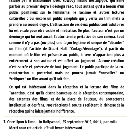
fasciné par la masculinité loser, cowboy macho nostalgique, qui aime
parfois au premier degré l’idéologie réac, tout autant qu’il a besoin d’un
public pointilleux sur le féminisme, le racisme et autres lectures
culturelles ; ou encore un public cinéphile qui y verra un film méta à
prendre au second degré. L’attraction de ces deux publics contradictoires
lui est vitale pour être visible et médiatisé. De plus, l’auteur n’est pas un
démiurge qui lui seul aurait l’autorité interprétative de son cinéma, tout
comme il n’y a pas (ou plus) une façon légitime et unique de "décoder"
un film (cf l’article de Stuart Hall, "Codage/décodage"). A partir du
moment où le film est présenté au public, le sens n’appartient plus à
entièrement à son auteur et est offert au jugement. Aucune création
n’est sacrée et préservée de tout jugement. Le public participe de la co-
construction a posteriori mais ne pourra jamais "conseiller" ou
"critiquer" un film avant qu’il soit fait.
Ce qui est intéressant dans la réception et la lecture des films de
Tarantino, c’est qu’ils disent beaucoup de la réception contemporaine,
des attentes des films, et de la place de l’auteur, du protectorat
intellectuel et des fans. Nos réactions à tou.te.s reflètent la richesse de la
réception qui ne laisse jamais indifférente.
7.
Once Upon A Time… in Hollywood ,
25 septembre 2019, 04:14
,
par
milu
Merci pour cet article, c’était hyper intéressant.