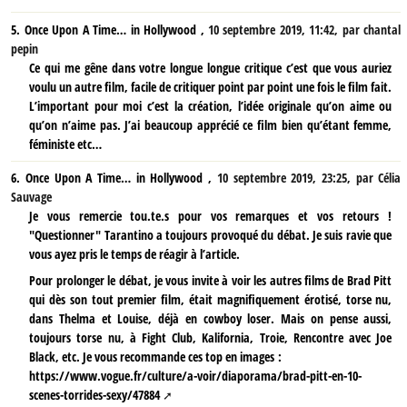
5.
Once Upon A Time… in Hollywood ,
10 septembre 2019, 11:42
,
par
chantal
pepin
Ce qui me gêne dans votre longue longue critique c’est que vous auriez
voulu un autre film, facile de critiquer point par point une fois le film fait.
L’important pour moi c’est la création, l’idée originale qu’on aime ou
qu’on n’aime pas. J’ai beaucoup apprécié ce film bien qu’étant femme,
féministe etc…
6.
Once Upon A Time… in Hollywood ,
10 septembre 2019, 23:25
,
par
Célia
Sauvage
Je vous remercie tou.te.s pour vos remarques et vos retours !
"Questionner" Tarantino a toujours provoqué du débat. Je suis ravie que
vous ayez pris le temps de réagir à l’article.
Pour prolonger le débat, je vous invite à voir les autres films de Brad Pitt
qui dès son tout premier film, était magnifiquement érotisé, torse nu,
dans Thelma et Louise, déjà en cowboy loser. Mais on pense aussi,
toujours torse nu, à Fight Club, Kalifornia, Troie, Rencontre avec Joe
Black, etc. Je vous recommande ces top en images :
https://www.vogue.fr/culture/a-voir/diaporama/brad-pitt-en-10-
scenes-torrides-sexy/47884