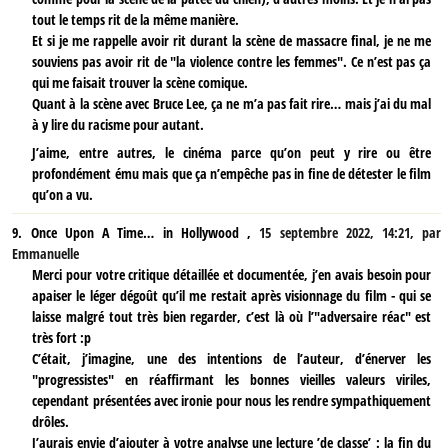
tout le temps rit de la même manière.
Et si je me rappelle avoir rit durant la scène de massacre final, je ne me
souviens pas avoir rit de "la violence contre les femmes". Ce n’est pas ça
qui me faisait trouver la scène comique.
Quant à la scène avec Bruce Lee, ça ne m’a pas fait rire… mais j’ai du mal
à y lire du racisme pour autant.
J’aime, entre autres, le cinéma parce qu’on peut y rire ou être
profondément ému mais que ça n’empêche pas in fine de détester le film
qu’on a vu.
9.
Once Upon A Time… in Hollywood ,
15 septembre 2022, 14:21
,
par
Emmanuelle
Merci pour votre critique détaillée et documentée, j’en avais besoin pour
apaiser le léger dégoût qu’il me restait après visionnage du film - qui se
laisse malgré tout très bien regarder, c’est là où l’"adversaire réac" est
très fort :p
C’était, j’imagine, une des intentions de l’auteur, d’énerver les
"progressistes" en réaffirmant les bonnes vieilles valeurs viriles,
cependant présentées avec ironie pour nous les rendre sympathiquement
drôles.
J’aurais envie d’ajouter à votre analyse une lecture ’de classe’ : la fin du