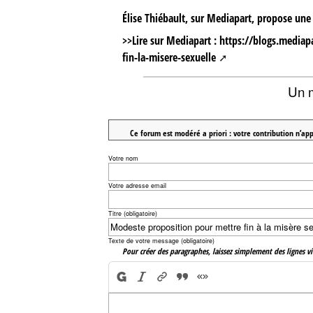
Élise Thiébault, sur Mediapart, propose une
>>Lire sur Mediapart :
https://blogs.mediap
fin-la-misere-sexuelle
Un 
Ce forum est modéré a priori : votre contribution n’app
Votre nom
Votre adresse email
Titre (obligatoire)
Texte de votre message (obligatoire)
Pour créer des paragraphes, laissez simplement des lignes vi