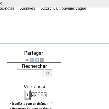
K
oc-notes
Archives
Actu : "La Nouvelle Vague"
Partager
Rechercher
Voir aussi
1
2
3
4
5
6
> Manifeste pour un cinéma (…)
> Un cinéma d’auteur au-dessus