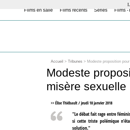
L
Films en salle
Films récents
Séries
Films -
Accueil
>
Tribunes
>
Modeste proposition pour 
Modeste proposit
misère sexuelle
>> Élise Thiébault /
jeudi 18 janvier 2018
"Le débat fait rage entre fémin
si cette triste polémique n’ét
solution."