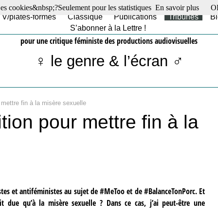
es cookies&nbsp;?Seulement pour les statistiques
En savoir plus
O
TV/plates-formes
Classique
Publications
Tribunes
Bl
S’abonner à la Lettre !
pour une critique féministe des productions audiovisuelles
♀ le genre & l’écran ♂
mettre fin à la misère sexuelle
ion pour mettre fin à la
istes et antiféministes au sujet de #MeToo et de #BalanceTonPorc. Et
ait due qu’à la misère sexuelle ? Dans ce cas, j’ai peut-être une