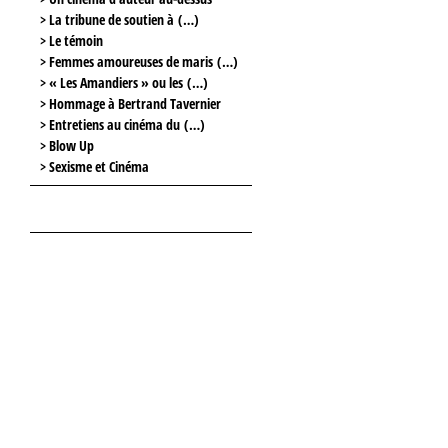
> La tribune de soutien à (…)
> Le témoin
> Femmes amoureuses de maris (…)
> « Les Amandiers » ou les (…)
> Hommage à Bertrand Tavernier
> Entretiens au cinéma du (…)
> Blow Up
> Sexisme et Cinéma