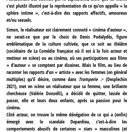
s’est plutôt illustré par la représentation de ce qu’on appelle « la
sphère intime », c’est-à-dire des rapports affectifs, amoureux
et/ou sexuels.
Simon, le réalisateur est clairement connoté « cinéma d’auteur »,
ne serait-ce que par le choix de Denis Podalydès, figure
emblématique de la culture cultivée, que ce soit au théâtre
(sociétaire de La Comédie française où il est à la fois acteur et
metteur en scène) ou au cinéma, où ses participations aux films
« d’auteur » se comptent par dizaines. Mais le film, au lieu de
raconter les rapports d’un « artiste » avec les femmes (en général
multiples) qu’il désire, comme dans
Tromperie
(Desplechin
2021), met en scène un réalisateur que sa femme, une brillante
chercheuse (Valérie Donzelli), a décidé de quitter, lassée de
passer, elle et leurs deux enfants, après sa passion pour le
cinéma.
Côté acteur, on trouve la même dénégation de ce qui a (enfin)
émergé avec le scandale Depardieu, c’est-à-dire les
comportements abusifs de certaines « stars » masculines (et