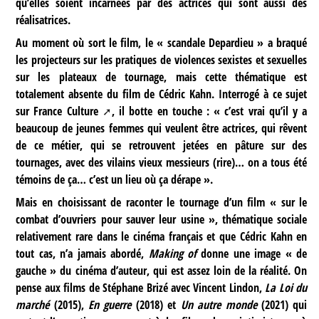
qu’elles soient incarnées par des actrices qui sont aussi des
réalisatrices.
Au moment où sort le film, le « scandale Depardieu » a braqué
les projecteurs sur les pratiques de violences sexistes et sexuelles
sur les plateaux de tournage, mais cette thématique est
totalement absente du film de Cédric Kahn. Interrogé à ce sujet
sur
France Culture
, il botte en touche : « c’est vrai qu’il y a
beaucoup de jeunes femmes qui veulent être actrices, qui rêvent
de ce métier, qui se retrouvent jetées en pâture sur des
tournages, avec des vilains vieux messieurs (rire)… on a tous été
témoins de ça… c’est un lieu où ça dérape ».
Mais en choisissant de raconter le tournage d’un film « sur le
combat d’ouvriers pour sauver leur usine », thématique sociale
relativement rare dans le cinéma français et que Cédric Kahn en
tout cas, n’a jamais abordé,
Making of
donne une image « de
gauche » du cinéma d’auteur, qui est assez loin de la réalité. On
pense aux films de Stéphane Brizé avec Vincent Lindon,
La Loi du
marché
(2015),
En guerre
(2018) et
Un autre monde
(2021) qui