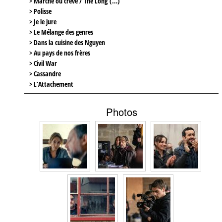
> Marche ou crève / The Long (…)
> Polisse
> Je le jure
> Le Mélange des genres
> Dans la cuisine des Nguyen
> Au pays de nos frères
> Civil War
> Cassandre
> L’Attachement
Photos