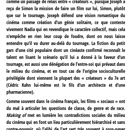
comme un passage de relais entre « créateurs », puisque Joseph a
reçu de Simon la mission de faire un film sur lui, Simon, plutôt
que sur le tournage. Joseph défend une vision romantique du
cinéma comme création d’un génie solitaire, ce que conteste
vivement Nadia qui en revendique le caractère collectif, mais cela
n’empêche en rien leur coup de foudre, dont on nous laisse
entendre qu’il va durer au-delà du tournage. La fiction du petit
gars d’une cité populaire dont un cinéaste confirmé reconnaît le
talent en lisant le scénario qu’il lui a donné à la faveur d’un
tournage, est aussi une dénégation de l’entre-soi qui prévaut dans
le milieu du cinéma, et en tout cas de l’origine socioculturelle
privilégiée dont viennent la plupart des « créateurs » du 7e art
(Cédric Kahn lui-même est le fils d’un architecte et d’une
pharmacienne).
Comme souvent dans le cinéma français, les films « sociaux » ont
du mal à articuler les questions de classe, de genre et de race.
Making of
met en lumière les contradictions sociales du milieu
du cinéma qui en font un lieu particulièrement hiérarchisé et sans
contre-pouvoir, où l’alibi de l’art sert très souvent à sous-payer