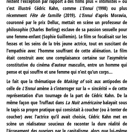
restent l’exception par rapport à des films plus « intimistes » où
s’est illustré Cédric Kahn, comme
L’Ennui
(1998) ou plus
récemment
Fête de famille
(2019).
L’Ennui
d’après Moravia,
couronné par le prix Delluc, mettait en scène un professeur de
philosophie (Charles Berling) esclave de sa passion sexuelle pour
une femme-enfant (Sophie Guillemin). Le film se focalisait sur les
fesses et les seins de la très jeune actrice, tout en suscitant de
l’empathie avec l’homme souffrant de cette aliénation. Le film
était construit avec une complaisance certaine sur l’asymétrie
constitutive du cinéma d’auteur masculin, entre un homme qui
pense et qui souffre et une femme qui n’est qu’un corps…
Le fait que la thématique de
Making of
soit aux antipodes de
celle de
L’Ennui
amène à s’interroger sur la « sincérité » de cette
représentation d’un tournage de la part de Cédric Kahn. De la
même façon que Truffaut dans
La Nuit américaine
balayait sous
le tapis sa propre pratique qui consistait à coucher (ou à tenter de
coucher) avec l’actrice qu’il avait choisie, Cédric Kahn met en
scène un réalisateur soucieux de raconter la dure réalité de
l’écrasement des ouvriers par le capitalisme, alors que lui-même