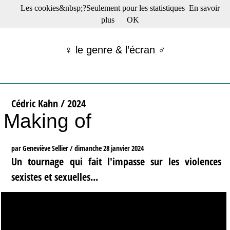
Les cookies&nbsp;?Seulement pour les statistiques
En savoir
☰ Menu
plus
OK
Films en salle
Films récents
♀ le genre & l’écran ♂
Séries
Films -TV/plates-formes
Classique
Publications
Cédric Kahn / 2024
Tribunes
Making of
Bloc-notes
Archives
Actu : "La Nouvelle Vague"
par Geneviève Sellier /
dimanche 28 janvier 2024
S’abonner à la Lettre !
Un tournage qui fait l'impasse sur les violences
sexistes et sexuelles...