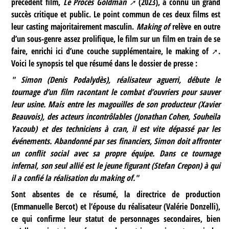
précédent film,
Le Procès Goldman
(2023), a connu un grand
succès critique et public. Le point commun de ces deux films est
leur casting majoritairement masculin.
Making of
relève en outre
d’un sous-genre assez prolifique, le film sur un film en train de se
faire, enrichi ici d’une couche supplémentaire, le
making of
.
Voici le synopsis tel que résumé dans le dossier de presse :
" Simon (Denis Podalydès), réalisateur aguerri, débute le
tournage d’un film racontant le combat d’ouvriers pour sauver
leur usine. Mais entre les magouilles de son producteur (Xavier
Beauvois), des acteurs incontrôlables (Jonathan Cohen, Souheila
Yacoub) et des techniciens à cran, il est vite dépassé par les
événements. Abandonné par ses financiers, Simon doit affronter
un conflit social avec sa propre équipe. Dans ce tournage
infernal, son seul allié est le jeune figurant (Stefan Crepon) à qui
il a confié la réalisation du
making of
."
Sont absentes de ce résumé, la directrice de production
(Emmanuelle Bercot) et l’épouse du réalisateur (Valérie Donzelli),
ce qui confirme leur statut de personnages secondaires, bien