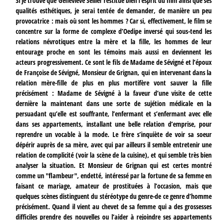
Si je trouve que Geneviève Sellier restitue bien l’esprit du film ainsi que ses
qualités esthétiques, je serai tentée de demander, de manière un peu
provocatrice : mais où sont les hommes ? Car si, effectivement, le film se
concentre sur la forme de complexe d’Oedipe inversé qui sous-tend les
relations névrotiques entre la mère et la fille, les hommes de leur
entourage proche en sont les témoins mais aussi en deviennent les
acteurs progressivement. Ce sont le fils de Madame de Sévigné et l’époux
de Françoise de Sévigné, Monsieur de Grignan, qui en intervenant dans la
relation mère-fille de plus en plus mortifère vont sauver la fille
précisément : Madame de Sévigné à la faveur d’une visite de cette
dernière la maintenant dans une sorte de sujétion médicale en la
persuadant qu’elle est souffrante, l’enfermant et s’enfermant avec elle
dans ses appartements, installant une belle relation d’emprise, pour
reprendre un vocable à la mode. Le frère s’inquiète de voir sa soeur
dépérir auprès de sa mère, avec qui par ailleurs il semble entretenir une
relation de complicité (voir la scène de la cuisine), et qui semble très bien
analyser la situation. Et Monsieur de Grignan qui est certes montré
comme un "flambeur", endetté, intéressé par la fortune de sa femme en
faisant ce mariage, amateur de prostituées à l’occasion, mais que
quelques scènes distinguent du stéréotype du genre-de ce genre d’homme
précisément. Quand il vient au chevet de sa femme qui a des grossesses
difficiles prendre des nouvelles ou l’aider à rejoindre ses appartements