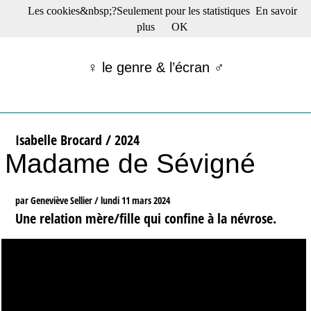
Les cookies&nbsp;?Seulement pour les statistiques
En savoir
☰ Menu
plus
OK
Films en salle
Films récents
♀ le genre & l’écran ♂
Séries
Films -TV/plates-formes
Classique
Publications
Isabelle Brocard / 2024
Tribunes
Madame de Sévigné
Bloc-notes
Archives
Actu : "La Nouvelle Vague"
par Geneviève Sellier /
lundi 11 mars 2024
S’abonner à la Lettre !
Une relation mère/fille qui confine à la névrose.