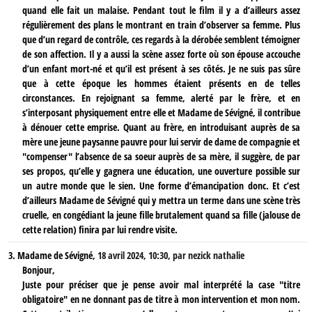
quand elle fait un malaise. Pendant tout le film il y a d’ailleurs assez
régulièrement des plans le montrant en train d’observer sa femme. Plus
que d’un regard de contrôle, ces regards à la dérobée semblent témoigner
de son affection. Il y a aussi la scène assez forte où son épouse accouche
d’un enfant mort-né et qu’il est présent à ses côtés. Je ne suis pas sûre
que à cette époque les hommes étaient présents en de telles
circonstances. En rejoignant sa femme, alerté par le frère, et en
s’interposant physiquement entre elle et Madame de Sévigné, il contribue
à dénouer cette emprise. Quant au frère, en introduisant auprès de sa
mère une jeune paysanne pauvre pour lui servir de dame de compagnie et
"compenser" l’absence de sa soeur auprès de sa mère, il suggère, de par
ses propos, qu’elle y gagnera une éducation, une ouverture possible sur
un autre monde que le sien. Une forme d’émancipation donc. Et c’est
d’ailleurs Madame de Sévigné qui y mettra un terme dans une scène très
cruelle, en congédiant la jeune fille brutalement quand sa fille (jalouse de
cette relation) finira par lui rendre visite.
3.
Madame de Sévigné,
18 avril 2024, 10:30
,
par
nezick nathalie
Bonjour,
Juste pour préciser que je pense avoir mal interprété la case "titre
obligatoire" en ne donnant pas de titre à mon intervention et mon nom.