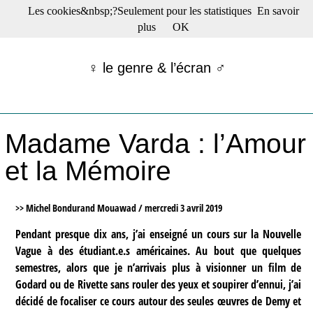
Les cookies&nbsp;?Seulement pour les statistiques
En savoir
☰ Menu
plus
OK
Films en salle
Films récents
♀ le genre & l’écran ♂
Séries
Films -TV/plates-formes
Classique
Publications
Madame Varda : l’Amour
Tribunes
Bloc-notes
et la Mémoire
Archives
Actu : "La Nouvelle Vague"
S’abonner à la Lettre !
>> Michel Bondurand Mouawad /
mercredi 3 avril 2019
Pendant presque dix ans, j’ai enseigné un cours sur la Nouvelle
Vague à des étudiant.e.s américaines. Au bout que quelques
semestres, alors que je n’arrivais plus à visionner un film de
Godard ou de Rivette sans rouler des yeux et soupirer d’ennui, j’ai
décidé de focaliser ce cours autour des seules œuvres de Demy et