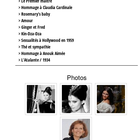
> Le Premier maître
> Hommage à Claudia Cardinale
> Rosemary’s baby
> Amour
> Ginger et Fred
> Kin-Dza-Dza
> Sexualités à Hollywood en 1959
> Thé et sympathie
> Hommage à Anouk Aimée
> L’Atalante / 1934
Photos