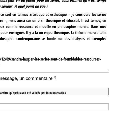
urs plus vif du public pour les séries, vous estimez qu’il est temps
 sérieux. A quel point de vue ?
ce soit en termes artistique et esthétique – je considère les séries
 –, mais aussi sur un plan théorique et éducatif. Il est temps, en
rieux comme ressource et modèle en philosophie morale. Dans mes
 pour enseigner. Il y a là un enjeu théorique. La théorie morale telle
hilosophie contemporaine se fonde sur des analyses et exemples
12/09/sandra-laugier-les-series-sont-de-formidables-ressources-
message, un commentaire ?
araîtra qu’après avoir été validée par les responsables.