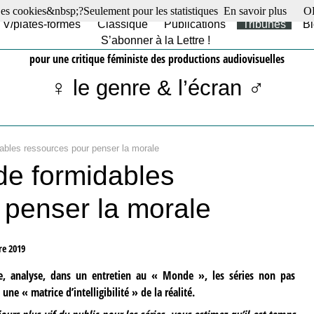
es cookies&nbsp;?Seulement pour les statistiques
En savoir plus
O
TV/plates-formes
Classique
Publications
Tribunes
Bl
S’abonner à la Lettre !
pour une critique féministe des productions audiovisuelles
♀ le genre & l’écran ♂
dables ressources pour penser la morale
de formidables
 penser la morale
e 2019
ie, analyse, dans un entretien au « Monde », les séries non pas
 « matrice d’intelligibilité » de la réalité.