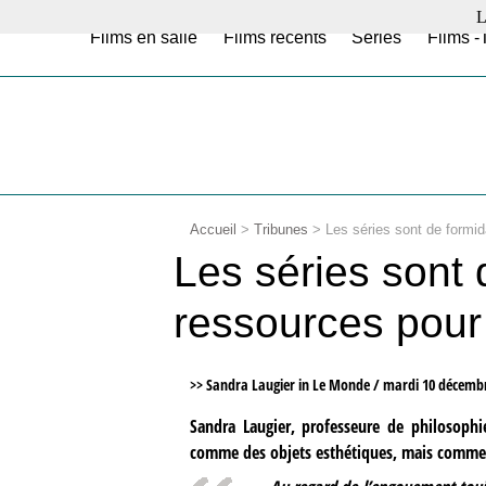
L
Films en salle
Films récents
Séries
Films -
Accueil
>
Tribunes
>
Les séries sont de formi
Les séries sont 
ressources pour
>> Sandra Laugier in Le Monde /
mardi 10 décembr
Sandra Laugier, professeure de philosoph
comme des objets esthétiques, mais comme une