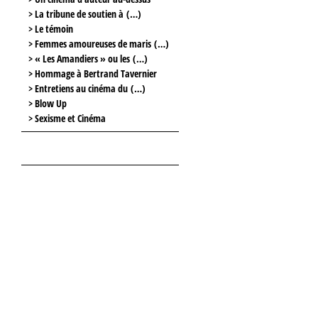
> La tribune de soutien à (…)
> Le témoin
> Femmes amoureuses de maris (…)
> « Les Amandiers » ou les (…)
> Hommage à Bertrand Tavernier
> Entretiens au cinéma du (…)
> Blow Up
> Sexisme et Cinéma