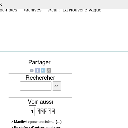
K
oc-notes
Archives
Actu : "La Nouvelle Vague"
Partager
Rechercher
Voir aussi
1
2
3
4
5
6
> Manifeste pour un cinéma (…)
> Un cinéma d’auteur au-dessus