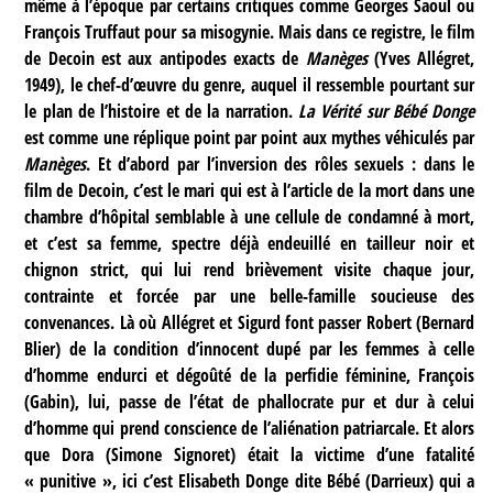
même à l’époque par certains critiques comme Georges Saoul ou
François Truffaut pour sa misogynie. Mais dans ce registre, le film
de Decoin est aux antipodes exacts de
Manèges
(Yves Allégret,
1949), le chef-d’œuvre du genre, auquel il ressemble pourtant sur
le plan de l’histoire et de la narration.
La Vérité sur Bébé Donge
est comme une réplique point par point aux mythes véhiculés par
Manèges
. Et d’abord par l’inversion des rôles sexuels : dans le
film de Decoin, c’est le mari qui est à l’article de la mort dans une
chambre d’hôpital semblable à une cellule de condamné à mort,
et c’est sa femme, spectre déjà endeuillé en tailleur noir et
chignon strict, qui lui rend brièvement visite chaque jour,
contrainte et forcée par une belle-famille soucieuse des
convenances. Là où Allégret et Sigurd font passer Robert (Bernard
Blier) de la condition d’innocent dupé par les femmes à celle
d’homme endurci et dégoûté de la perfidie féminine, François
(Gabin), lui, passe de l’état de phallocrate pur et dur à celui
d’homme qui prend conscience de l’aliénation patriarcale. Et alors
que Dora (Simone Signoret) était la victime d’une fatalité
« punitive », ici c’est Elisabeth Donge dite Bébé (Darrieux) qui a