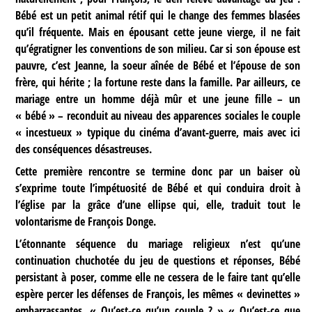
Bébé est un petit animal rétif qui le change des femmes blasées
qu’il fréquente. Mais en épousant cette jeune vierge, il ne fait
qu’égratigner les conventions de son milieu. Car si son épouse est
pauvre, c’est Jeanne, la soeur aînée de Bébé et l’épouse de son
frère, qui hérite ; la fortune reste dans la famille. Par ailleurs, ce
mariage entre un homme déjà mûr et une jeune fille – un
« bébé » – reconduit au niveau des apparences sociales le couple
« incestueux » typique du cinéma d’avant-guerre, mais avec ici
des conséquences désastreuses.
Cette première rencontre se termine donc par un baiser où
s’exprime toute l’impétuosité de Bébé et qui conduira droit à
l’église par la grâce d’une ellipse qui, elle, traduit tout le
volontarisme de François Donge.
L’étonnante séquence du mariage religieux n’est qu’une
continuation chuchotée du jeu de questions et réponses, Bébé
persistant à poser, comme elle ne cessera de le faire tant qu’elle
espère percer les défenses de François, les mêmes « devinettes »
embarrassantes. « Qu’est-ce qu’un couple ? » « Qu’est-ce que