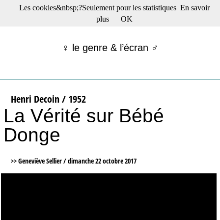
Les cookies&nbsp;?Seulement pour les statistiques
En savoir
☰ Menu
plus
OK
Films en salle
Films récents
♀ le genre & l’écran ♂
Séries
Films -TV/plates-formes
Classique
Publications
Henri Decoin / 1952
Tribunes
La Vérité sur Bébé
Bloc-notes
Archives
Donge
Actu : "La Nouvelle Vague"
S’abonner à la Lettre !
>> Geneviève Sellier /
dimanche 22 octobre 2017