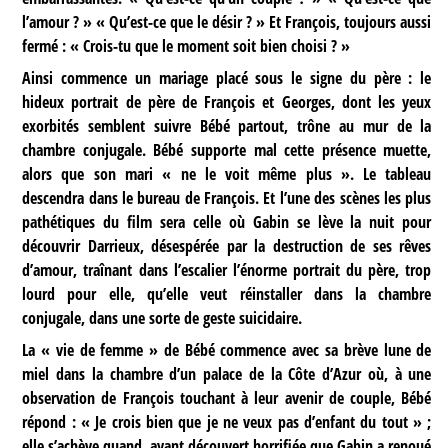
l’amour ? » « Qu’est-ce que le désir ? » Et François, toujours aussi
fermé : « Crois-tu que le moment soit bien choisi ? »
Ainsi commence un mariage placé sous le signe du père : le
hideux portrait de père de François et Georges, dont les yeux
exorbités semblent suivre Bébé partout, trône au mur de la
chambre conjugale. Bébé supporte mal cette présence muette,
alors que son mari « ne le voit même plus ». Le tableau
descendra dans le bureau de François. Et l’une des scènes les plus
pathétiques du film sera celle où Gabin se lève la nuit pour
découvrir Darrieux, désespérée par la destruction de ses rêves
d’amour, traînant dans l’escalier l’énorme portrait du père, trop
lourd pour elle, qu’elle veut réinstaller dans la chambre
conjugale, dans une sorte de geste suicidaire.
La « vie de femme » de Bébé commence avec sa brève lune de
miel dans la chambre d’un palace de la Côte d’Azur où, à une
observation de François touchant à leur avenir de couple, Bébé
répond : « Je crois bien que je ne veux pas d’enfant du tout » ;
elle s’achève quand, ayant découvert horrifiée que Gabin a renoué