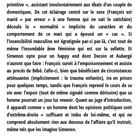
primitive », assistant involontairement aux ébats d’un couple de
domestiques. De cet éclairage centré sur le sexe (François est
marié « par erreur » à une femme qui ne sait le satisfaire)
découle la « normalité » implicite du caractère et du
comportement de ce mari qui a épousé un « cas ». Si
l’insensibilité masculine est égratignée par-ci par-là, c’est tout de
même l’insondable âme féminine qui est sur la sellette. Et
Simenon opte pour un happy end dont Decoin et Aubergé
n’auront que faire : François survit à l’empoisonnement et assiste
au procès de Bébé. Celle-ci, bien que bénéficiant de circonstances
atténuantes (implicitement : le trauma enfantin), ira en prison
pour quelques temps, tandis que François reprend le cours de sa
vie avec l’espoir (tout de même signalé comme dérisoire) que sa
femme pourrait un jour lui revenir. Quant au juge d’introduction,
il apparaît comme « un homme dont les opinions politiques sont
d’extrême-droite » suffisant et imbu de lui-même, et qui ne
comprend absolument rien aux dessous de l’affaire qu’il instruit,
même tels que les imagine Simenon.