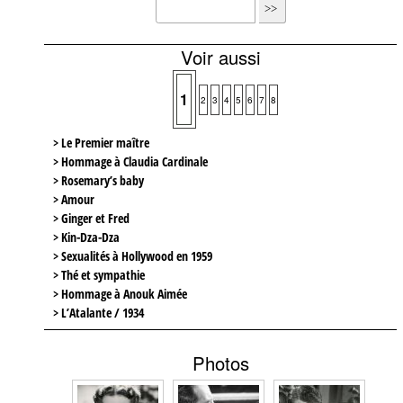
Voir aussi
1
2
3
4
5
6
7
8
> Le Premier maître
> Hommage à Claudia Cardinale
> Rosemary’s baby
> Amour
> Ginger et Fred
> Kin-Dza-Dza
> Sexualités à Hollywood en 1959
> Thé et sympathie
> Hommage à Anouk Aimée
> L’Atalante / 1934
Photos