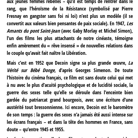
aux jeunes femmes rebelles – qu’il est temps de rentrer dans le
rang, que l’héroïsme de la Résistance (symbolisé par Pierre
Fresnay en gangster sans foi ni loi) n’est plus un modèle (il se
convertit aux valeurs bien pensantes de paix sociale). En 1947,
Les
Amants du pont Saint-Jean
(avec Gaby Morlay et Michel Simon),
l’un des films les plus attachants de notre cinéaste, témoigne
enfin amèrement du « rêve insensé » de nouvelles relations dans
le couple qu’avait fait naître la Libération.
Mais c’est en 1952 que Decoin signe sa plus grande œuvre,
La
Vérité sur Bébé Donge
, d’après Georges Simenon. De toute
l’histoire du cinéma français, ce film est sans doute celui qui met
à nu avec le plus d’acuité psychologique et de lucidité sociale, la
guerre des sexes telle qu’elle se déroule dans l’enceinte bien
gardée du patriarcat grand bourgeois, avec une écriture d’une
austérité tout bressonnienne. Ici encore, Decoin est le baromètre
de son temps : la guerre des sexes n’a jamais été aussi intense sur
les écrans français – et dans la tête des hommes en France, sans
doute – qu’entre 1945 et 1955.