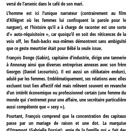
versé de l’arsenic dans le café de son mari.
L’homme est ici l’unique narrateur (contrairement au film
d’Allégret où les femmes lui confisquent la parole pour le
narguer), et l’histoire qu’il a à charge de raconter est une sorte
d’« auto-réquisitoire », car quoiqu’il en soit des réticences de la
voix off, les flash-backs eux-mêmes démontrent sans ambiguïté
que ce geste meurtrier était pour Bébé la seule issue.
François Donge (Gabin), capitaine d’industrie, dirige une tannerie
à Annonay ainsi que diverses entreprises annexes avec son frère
Georges (Daniel Lecourtois). Il est aussi un célibataire endurci,
adulé par les femmes. Emblématiquement, ses relations avec elles
excluent tout lien affectif réel mais relèvent souvent en revanche
d’un intérêt économique ou professionnel certain (une femme du
monde qui s’entremet pour une affaire, une secrétaire particulière
aussi compétente que « sexy »).
Pourtant, François comprend que la concentration des capitaux
passe par un mariage de raison et une dot. La marquise
d’Otremont (Gabrielle Dorziat), amie de la famille qui « fait des