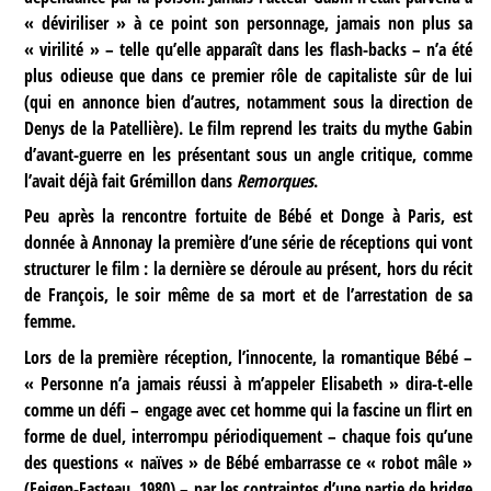
« déviriliser » à ce point son personnage, jamais non plus sa
« virilité » – telle qu’elle apparaît dans les flash-backs – n’a été
plus odieuse que dans ce premier rôle de capitaliste sûr de lui
(qui en annonce bien d’autres, notamment sous la direction de
Denys de la Patellière). Le film reprend les traits du mythe Gabin
d’avant-guerre en les présentant sous un angle critique, comme
l’avait déjà fait Grémillon dans
Remorques
.
Peu après la rencontre fortuite de Bébé et Donge à Paris, est
donnée à Annonay la première d’une série de réceptions qui vont
structurer le film : la dernière se déroule au présent, hors du récit
de François, le soir même de sa mort et de l’arrestation de sa
femme.
Lors de la première réception, l’innocente, la romantique Bébé –
« Personne n’a jamais réussi à m’appeler Elisabeth » dira-t-elle
comme un défi – engage avec cet homme qui la fascine un flirt en
forme de duel, interrompu périodiquement – chaque fois qu’une
des questions « naïves » de Bébé embarrasse ce « robot mâle »
(Feigen-Fasteau, 1980) – par les contraintes d’une partie de bridge