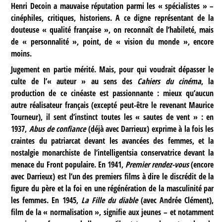
Henri Decoin a mauvaise réputation parmi les « spécialistes » –
cinéphiles, critiques, historiens. A ce digne représentant de la
douteuse « qualité française », on reconnaît de l’habileté, mais
de « personnalité », point, de « vision du monde », encore
moins.
Jugement en partie mérité. Mais, pour qui voudrait dépasser le
culte de l’« auteur » au sens des
Cahiers du cinéma
, la
production de ce cinéaste est passionnante : mieux qu’aucun
autre réalisateur français (excepté peut-être le revenant Maurice
Tourneur), il sent d’instinct toutes les « sautes de vent » : en
1937,
Abus de confiance
(déjà avec Darrieux) exprime à la fois les
craintes du patriarcat devant les avancées des femmes, et la
nostalgie monarchiste de l’intelligentsia conservatrice devant la
menace du Front populaire. En 1941,
Premier rendez-vous
(encore
avec Darrieux) est l’un des premiers films à dire le discrédit de la
figure du père et la foi en une régénération de la masculinité par
les femmes. En 1945,
La Fille du diable
(avec Andrée Clément),
film de la « normalisation », signifie aux jeunes – et notamment