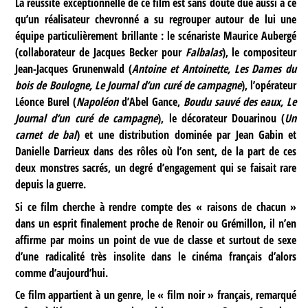
La réussite exceptionnelle de ce film est sans doute due aussi à ce
qu’un réalisateur chevronné a su regrouper autour de lui une
équipe particulièrement brillante : le scénariste Maurice Aubergé
(collaborateur de Jacques Becker pour
Falbalas
), le compositeur
Jean-Jacques Grunenwald (
Antoine et Antoinette, Les Dames du
bois de Boulogne, Le Journal d’un curé de campagne
), l’opérateur
Léonce Burel (
Napoléon
d’Abel Gance,
Boudu sauvé des eaux, Le
Journal d’un curé de campagne
), le décorateur Douarinou (
Un
carnet de bal
) et une distribution dominée par Jean Gabin et
Danielle Darrieux dans des rôles où l’on sent, de la part de ces
deux monstres sacrés, un degré d’engagement qui se faisait rare
depuis la guerre.
Si ce film cherche à rendre compte des « raisons de chacun »
dans un esprit finalement proche de Renoir ou Grémillon, il n’en
affirme par moins un point de vue de classe et surtout de sexe
d’une radicalité très insolite dans le cinéma français d’alors
comme d’aujourd’hui.
Ce film appartient à un genre, le « film noir » français, remarqué