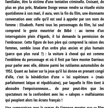
familiales, être la victime d’une tentative criminelle. Croisant, de
plus en plus près, Madame Donge venue rendre sa rituelle visite
quotidienne à son mari, il aura, vers la fin du film, une étonnante
conversation avec celle qu’il est seul à appeler par son nom de
femme : Elisabeth. Parmi tous les personnages du film, lui seul
comprend le geste meurtrier de Bébé : au terme d’un
interrogatoire plein d’égards, il lui demande la permission de
l’embrasser. Cette figure de bon père qui comprend la raison des
femmes, semble issue d’un ordre plus ancien et plus humain
(parce que plus rural ?) : la voiture à cheval qui est comme
l’emblème du personnage et où il finit par faire monter Darrieux
pour parler avec elle, détone parmi les rutilantes automobiles de
1952. Quant au baiser sur la joue qu’il lui donne en prenant congé
d’elle, c’est la bénédiction d’une « loi supérieure » (mais
parfaitement laïque et républicaine), par laquelle le film tient à
absoudre l’empoisonneuse… de peur peut-être que les
spectateurs ne la confondent avec les « salopes » malfaisantes
qui peuplent alors les écrans français !
Une comparaison avec le roman de Simenon montre que ce film