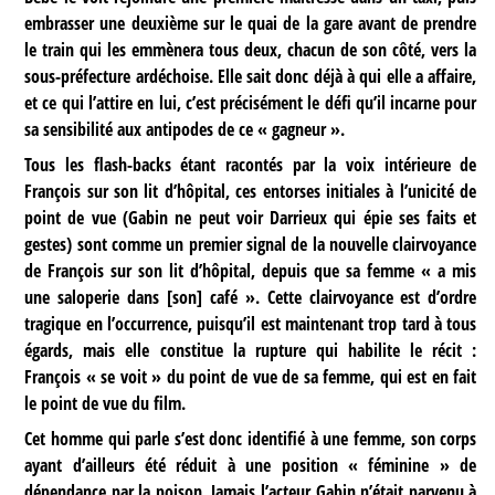
embrasser une deuxième sur le quai de la gare avant de prendre
le train qui les emmènera tous deux, chacun de son côté, vers la
sous-préfecture ardéchoise. Elle sait donc déjà à qui elle a affaire,
et ce qui l’attire en lui, c’est précisément le défi qu’il incarne pour
sa sensibilité aux antipodes de ce « gagneur ».
Tous les flash-backs étant racontés par la voix intérieure de
François sur son lit d’hôpital, ces entorses initiales à l’unicité de
point de vue (Gabin ne peut voir Darrieux qui épie ses faits et
gestes) sont comme un premier signal de la nouvelle clairvoyance
de François sur son lit d’hôpital, depuis que sa femme « a mis
une saloperie dans [son] café ». Cette clairvoyance est d’ordre
tragique en l’occurrence, puisqu’il est maintenant trop tard à tous
égards, mais elle constitue la rupture qui habilite le récit :
François « se voit » du point de vue de sa femme, qui est en fait
le point de vue du film.
Cet homme qui parle s’est donc identifié à une femme, son corps
ayant d’ailleurs été réduit à une position « féminine » de
dépendance par la poison. Jamais l’acteur Gabin n’était parvenu à