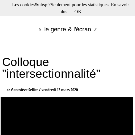
Les cookies&nbsp;?Seulement pour les statistiques
En savoir
☰ Menu
plus
OK
Films en salle
Films récents
♀ le genre & l’écran ♂
Séries
Films -TV/plates-formes
Classique
Publications
Colloque
Tribunes
Bloc-notes
"intersectionnalité"
Archives
Actu : "La Nouvelle Vague"
S’abonner à la Lettre !
>> Geneviève Sellier /
vendredi 13 mars 2020