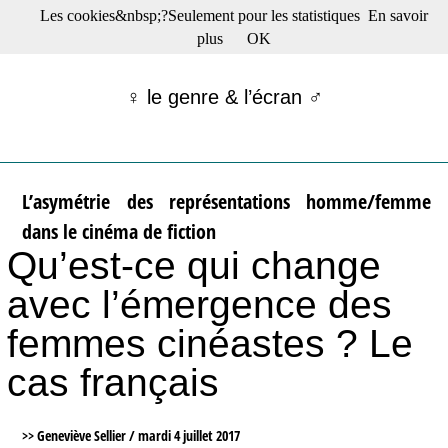
Les cookies&nbsp;?Seulement pour les statistiques
En savoir
☰ Menu
plus
OK
Films en salle
Films récents
♀ le genre & l’écran ♂
Séries
Films -TV/plates-formes
Classique
Publications
L’asymétrie des représentations homme/femme
Tribunes
dans le cinéma de fiction
Bloc-notes
Archives
Qu’est-ce qui change
Actu : "La Nouvelle Vague"
avec l’émergence des
S’abonner à la Lettre !
femmes cinéastes ? Le
cas français
>> Geneviève Sellier /
mardi 4 juillet 2017