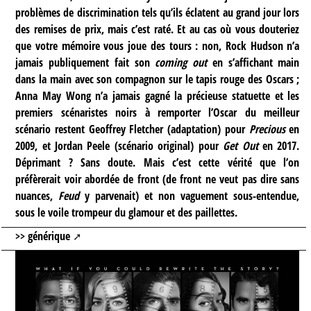
problèmes de discrimination tels qu’ils éclatent au grand jour lors
des remises de prix, mais c’est raté. Et au cas où vous douteriez
que votre mémoire vous joue des tours : non, Rock Hudson n’a
jamais publiquement fait son
coming out
en s’affichant main
dans la main avec son compagnon sur le tapis rouge des Oscars ;
Anna May Wong n’a jamais gagné la précieuse statuette et les
premiers scénaristes noirs à remporter l’Oscar du meilleur
scénario restent Geoffrey Fletcher (adaptation) pour
Precious
en
2009, et Jordan Peele (scénario original) pour
Get Out
en 2017.
Déprimant ? Sans doute. Mais c’est cette vérité que l’on
préfèrerait voir abordée de front (de front ne veut pas dire sans
nuances,
Feud
y parvenait) et non vaguement sous-entendue,
sous le voile trompeur du glamour et des paillettes.
>> générique