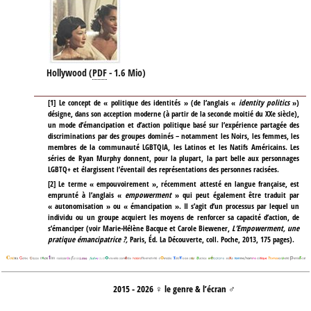
Hollywood
(
PDF
-
1.6 Mio
)
[
1
]
Le concept de « politique des identités » (de l’anglais «
identity politics
»)
désigne, dans son acception moderne (à partir de la seconde moitié du XXe siècle),
un mode d’émancipation et d’action politique basé sur l’expérience partagée des
discriminations par des groupes dominés – notamment les Noirs, les femmes, les
membres de la communauté LGBTQIA, les Latinos et les Natifs Américains. Les
séries de Ryan Murphy donnent, pour la plupart, la part belle aux personnages
LGBTQ+ et élargissent l’éventail des représentations des personnes racisées.
[
2
]
Le terme « empouvoirement », récemment attesté en langue française, est
emprunté à l’anglais «
empowerment
» qui peut également être traduit par
« autonomisation » ou « émancipation ». Il s’agit d’un processus par lequel un
individu ou un groupe acquiert les moyens de renforcer sa capacité d’action, de
s’émanciper (voir Marie-Hélène Bacque et Carole Biewener,
L’Empowerment, une
pratique émancipatrice ?,
Paris, Éd. La Découverte, coll. Poche, 2013, 175 pages).
2015 - 2026 ♀ le genre & l’écran ♂