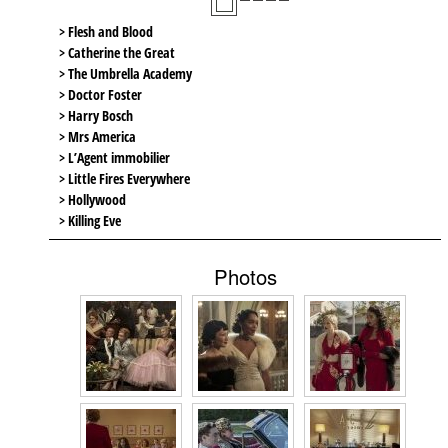
> Flesh and Blood
> Catherine the Great
> The Umbrella Academy
> Doctor Foster
> Harry Bosch
> Mrs America
> L’Agent immobilier
> Little Fires Everywhere
> Hollywood
> Killing Eve
Photos