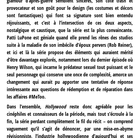
glamour d’après-guerre semblent sincères, son côté trash et
provocateur et son goût pour le design (les costumes et décors
sont fantastiques) qui font sa signature sont bien entendu
réjouissants, et c’est à l’intersection de ces deux aspects,
nostalgique et caustique, que la série est la plus convaincante.
Patti LuPone est géniale quand elle prend les rênes des studios
suite à la maladie de son imbécile d’époux pervers (Rob Reiner),
et ici et là la série propose des éléments qui auraient mérité
d’être davantage explorés, notamment lors du dernier épisode où
Henry Wilson, qui incarne le prédateur sexuel tout puissant et le
seul personnage qui conserve une once de complexité, amorce un
changement qui aurait pu apporter une tentative de réponse
intéressante aux questions de rédemption et de réparation dans
les affaires #MeToo.
Dans l’ensemble,
Hollywood
reste donc agréable pour les
cinéphiles et connaisseurs de la période, mais tout s’écroule à la
fin, la série perdant complètement le fil du récit – on comprend
vaguement qu’il s’agit de dénoncer, par une mise-en-abyme
révisionniste, l’industrie hollywoodienne d’aujourd’hui et ses