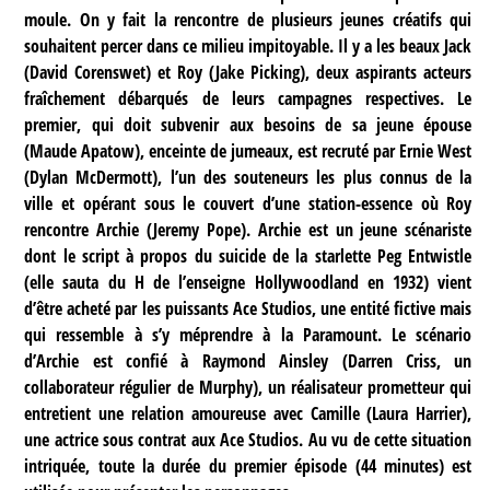
moule. On y fait la rencontre de plusieurs jeunes créatifs qui
souhaitent percer dans ce milieu impitoyable. Il y a les beaux Jack
(David Corenswet) et Roy (Jake Picking), deux aspirants acteurs
fraîchement débarqués de leurs campagnes respectives. Le
premier, qui doit subvenir aux besoins de sa jeune épouse
(Maude Apatow), enceinte de jumeaux, est recruté par Ernie West
(Dylan McDermott), l’un des souteneurs les plus connus de la
ville et opérant sous le couvert d’une station-essence où Roy
rencontre Archie (Jeremy Pope). Archie est un jeune scénariste
dont le script à propos du suicide de la starlette Peg Entwistle
(elle sauta du H de l’enseigne Hollywoodland en 1932) vient
d’être acheté par les puissants Ace Studios, une entité fictive mais
qui ressemble à s’y méprendre à la Paramount. Le scénario
d’Archie est confié à Raymond Ainsley (Darren Criss, un
collaborateur régulier de Murphy), un réalisateur prometteur qui
entretient une relation amoureuse avec Camille (Laura Harrier),
une actrice sous contrat aux Ace Studios. Au vu de cette situation
intriquée, toute la durée du premier épisode (44 minutes) est