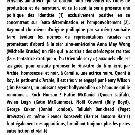
écrivains audacieux qui se battent pour réinventer les codes de
production et de narration, et ce faisant la série présente une
politique des identités
[
1
]
exclusivement positive en se
concentrant sur l’auto-détermination et l’empouvoirement
[
2
]
.
Raymond (lui-même d’origine philippine par sa mère) souhaite
faire évoluer les normes de représentations raciales en
promettant d’abord à la star sino-américaine Anna May Wong
(Michelle Krusiec) un rôle qui la sortirait des stéréotypes racistes
(la « tentatrice exotique », l’« Orientale sexy ») auxquels elle est
assignée, pour ensuite proposer le rôle-titre du film écrit par
Archie, homosexuel et noir, à Camille, une actrice noire. Quant à
Roy, le petit-ami d’Archie, il est très vite engagé par Henry Wilson
(Jim Parsons), un puissant agent hollywoodien de l’époque qui le
renomme… Rock Hudson ! Hattie McDaniel (Queen Latifah),
Vivien Leigh (Katie McGuinness), Noël Coward (Billy Boyd),
George Cukor (Daniel London), Tallulah Bankhead (Paget
Brewster) et même Eleanor Roosevelt (Harriet Sansom Harris)
font également des apparitions, brouillant toujours plus les pistes
entre fiction et réalité.