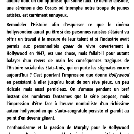
adopte donc un ton optimiste qui sonne faux. Le dernier épisode,
une cérémonie des Oscars où triomphe notre troupe de jeunes
artistes, est carrément ennuyeux.
Remodeler l’Histoire afin d’esquisser ce que le cinéma
hollywoodien aurait pu être si des personnes racisées s’étaient vu
offrir un travail à la mesure de leur talent et si l’industrie avait
permis aux personnalités
queer
de vivre ouvertement à
Hollywood en 1947, est une chose, mais fallait-il pour autant
balayer d’un revers de main les conséquences tragiques de
l’Histoire raciale des Etats-Unis, qui en porte les stigmates encore
aujourd’hui ? C’est pourtant l’impression que donne
Hollywood
en persistant à aller jusqu’au bout de son rêve pieux, un peu
ridicule mais aussi pernicieux. On s’amuse pendant un bref
instant des nombreux fantasmes que la série propose, mais
l’impression d’être face à l’œuvre nombriliste d’un richissime
auteur hollywoodien qui s’auto-congratule persiste et grandit au
point d’en devenir gênant.
L’enthousiasme et la passion de Murphy pour le Hollywood