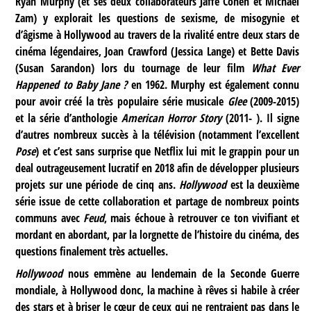
Ryan Murphy (et ses deux collaborateurs Jaffe Cohen et Michael
Zam) y explorait les questions de sexisme, de misogynie et
d’âgisme à Hollywood au travers de la rivalité entre deux stars de
cinéma légendaires, Joan Crawford (Jessica Lange) et Bette Davis
(Susan Sarandon) lors du tournage de leur film
What Ever
Happened to Baby Jane ?
en 1962. Murphy est également connu
pour avoir créé la très populaire série musicale
Glee
(2009-2015)
et la série d’anthologie
American Horror Story
(2011- ). Il signe
d’autres nombreux succès à la télévision (notamment l’excellent
Pose
) et c’est sans surprise que Netflix lui mit le grappin pour un
deal outrageusement lucratif en 2018 afin de développer plusieurs
projets sur une période de cinq ans.
Hollywood
est la deuxième
série issue de cette collaboration et partage de nombreux points
communs avec
Feud
, mais échoue à retrouver ce ton vivifiant et
mordant en abordant, par la lorgnette de l’histoire du cinéma, des
questions finalement très actuelles.
Hollywood
nous emmène au lendemain de la Seconde Guerre
mondiale, à Hollywood donc, la machine à rêves si habile à créer
des stars et à briser le cœur de ceux qui ne rentraient pas dans le