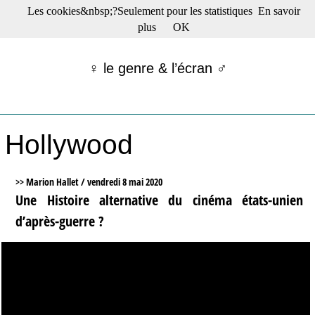
Les cookies&nbsp;?Seulement pour les statistiques
En savoir
☰ Menu
plus
OK
Films en salle
Films récents
♀ le genre & l’écran ♂
Séries
Films -TV/plates-formes
Classique
Publications
Hollywood
Tribunes
Bloc-notes
Archives
>> Marion Hallet /
vendredi 8 mai 2020
Actu : "La Nouvelle Vague"
Une Histoire alternative du cinéma états-unien
S’abonner à la Lettre !
d’après-guerre ?