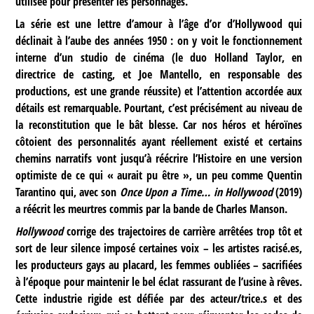
utilisée pour présenter les personnages.
La série est une lettre d’amour à l’âge d’or d’Hollywood qui
déclinait à l’aube des années 1950 : on y voit le fonctionnement
interne d’un studio de cinéma (le duo Holland Taylor, en
directrice de casting, et Joe Mantello, en responsable des
productions, est une grande réussite) et l’attention accordée aux
détails est remarquable. Pourtant, c’est précisément au niveau de
la reconstitution que le bât blesse. Car nos héros et héroïnes
côtoient des personnalités ayant réellement existé et certains
chemins narratifs vont jusqu’à réécrire l’Histoire en une version
optimiste de ce qui « aurait pu être », un peu comme Quentin
Tarantino qui, avec son
Once Upon a Time… in Hollywood
(2019)
a réécrit les meurtres commis par la bande de Charles Manson.
Hollywood
corrige des trajectoires de carrière arrêtées trop tôt et
sort de leur silence imposé certaines voix – les artistes racisé.es,
les producteurs gays au placard, les femmes oubliées – sacrifiées
à l’époque pour maintenir le bel éclat rassurant de l’usine à rêves.
Cette industrie rigide est défiée par des acteur/trice.s et des