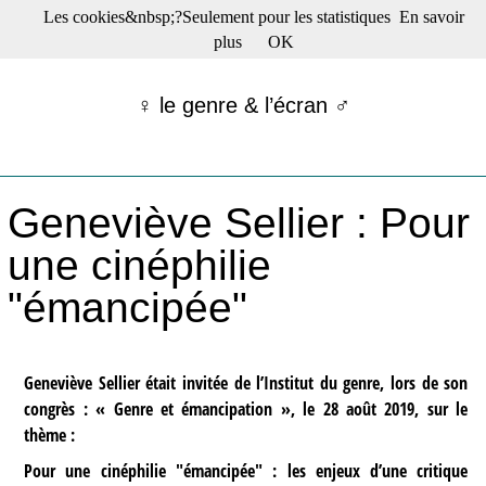
Les cookies&nbsp;?Seulement pour les statistiques
En savoir
☰ Menu
plus
OK
Films en salle
Films récents
♀ le genre & l’écran ♂
Séries
Films -TV/plates-formes
Classique
Publications
Geneviève Sellier : Pour
Tribunes
Bloc-notes
une cinéphilie
Archives
"émancipée"
Actu : "La Nouvelle Vague"
S’abonner à la Lettre !
Geneviève Sellier était invitée de l’Institut du genre, lors de son
congrès : « Genre et émancipation », le 28 août 2019, sur le
thème :
Pour une cinéphilie "émancipée" : les enjeux d’une critique