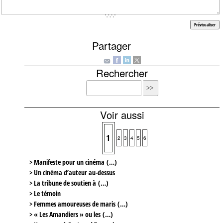
Partager
Rechercher
Voir aussi
1
2
3
4
5
6
> Manifeste pour un cinéma (…)
> Un cinéma d’auteur au-dessus
> La tribune de soutien à (…)
> Le témoin
> Femmes amoureuses de maris (…)
> « Les Amandiers » ou les (…)