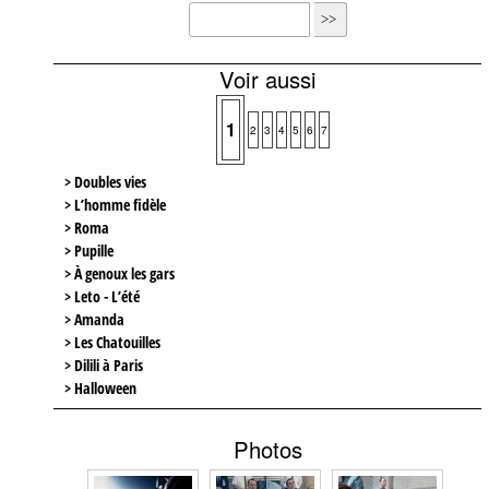
Voir aussi
1
2
3
4
5
6
7
> Doubles vies
> L’homme fidèle
> Roma
> Pupille
> À genoux les gars
> Leto - L’été
> Amanda
> Les Chatouilles
> Dilili à Paris
> Halloween
Photos