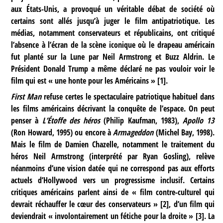
aux États-Unis, a provoqué un véritable débat de société où
certains sont allés jusqu’à juger le film antipatriotique. Les
médias, notamment conservateurs et républicains, ont critiqué
l’absence à l’écran de la scène iconique où le drapeau américain
fut planté sur la Lune par Neil Armstrong et Buzz Aldrin. Le
Président Donald Trump a même déclaré ne pas vouloir voir le
film qui est « une honte pour les Américains »
[
1
]
.
First Man
refuse certes le spectaculaire patriotique habituel dans
les films américains décrivant la conquête de l’espace. On peut
penser à
L’Étoffe des héros
(Philip Kaufman, 1983),
Apollo 13
(Ron Howard, 1995) ou encore à
Armageddon
(Michel Bay, 1998).
Mais le film de Damien Chazelle, notamment le traitement du
héros Neil Armstrong (interprété par Ryan Gosling), relève
néanmoins d’une vision datée qui ne correspond pas aux efforts
actuels d’Hollywood vers un progressisme inclusif. Certains
critiques américains parlent ainsi de « film contre-culturel qui
devrait réchauffer le cœur des conservateurs »
[
2
]
, d’un film qui
deviendrait « involontairement un fétiche pour la droite »
[
3
]
. La