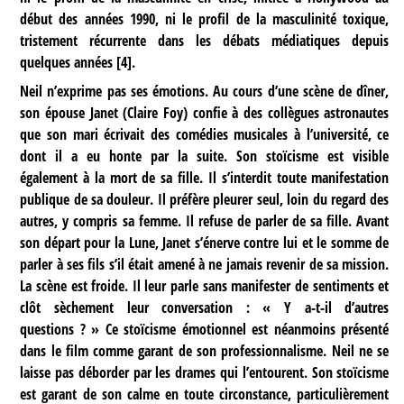
début des années 1990, ni le profil de la masculinité toxique,
tristement récurrente dans les débats médiatiques depuis
quelques années
[
4
]
.
Neil n’exprime pas ses émotions. Au cours d’une scène de dîner,
son épouse Janet (Claire Foy) confie à des collègues astronautes
que son mari écrivait des comédies musicales à l’université, ce
dont il a eu honte par la suite. Son stoïcisme est visible
également à la mort de sa fille. Il s’interdit toute manifestation
publique de sa douleur. Il préfère pleurer seul, loin du regard des
autres, y compris sa femme. Il refuse de parler de sa fille. Avant
son départ pour la Lune, Janet s’énerve contre lui et le somme de
parler à ses fils s’il était amené à ne jamais revenir de sa mission.
La scène est froide. Il leur parle sans manifester de sentiments et
clôt sèchement leur conversation : « Y a-t-il d’autres
questions ? » Ce stoïcisme émotionnel est néanmoins présenté
dans le film comme garant de son professionnalisme. Neil ne se
laisse pas déborder par les drames qui l’entourent. Son stoïcisme
est garant de son calme en toute circonstance, particulièrement