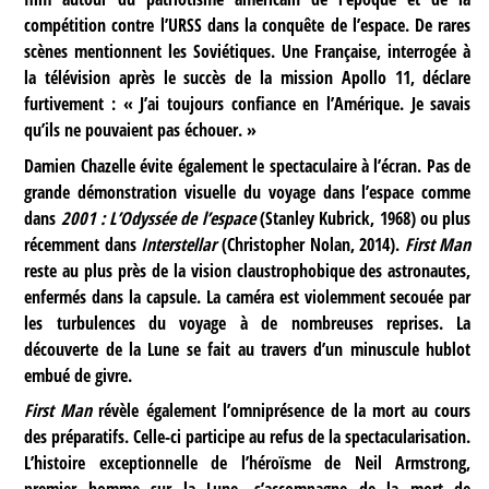
compétition contre l’URSS dans la conquête de l’espace. De rares
scènes mentionnent les Soviétiques. Une Française, interrogée à
la télévision après le succès de la mission Apollo 11, déclare
furtivement : « J’ai toujours confiance en l’Amérique. Je savais
qu’ils ne pouvaient pas échouer. »
Damien Chazelle évite également le spectaculaire à l’écran. Pas de
grande démonstration visuelle du voyage dans l’espace comme
dans
2001 : L’Odyssée de l’espace
(Stanley Kubrick, 1968) ou plus
récemment dans
Interstellar
(Christopher Nolan, 2014).
First Man
reste au plus près de la vision claustrophobique des astronautes,
enfermés dans la capsule. La caméra est violemment secouée par
les turbulences du voyage à de nombreuses reprises. La
découverte de la Lune se fait au travers d’un minuscule hublot
embué de givre.
First Man
révèle également l’omniprésence de la mort au cours
des préparatifs. Celle-ci participe au refus de la spectacularisation.
L’histoire exceptionnelle de l’héroïsme de Neil Armstrong,
premier homme sur la Lune, s’accompagne de la mort de