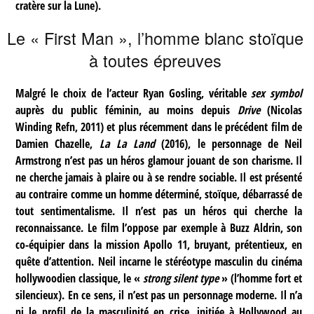
cratère sur la Lune).
Le « First Man », l’homme blanc stoïque
à toutes épreuves
Malgré le choix de l’acteur Ryan Gosling, véritable
sex symbol
auprès du public féminin, au moins depuis
Drive
(Nicolas
Winding Refn, 2011) et plus récemment dans le précédent film de
Damien Chazelle,
La La Land
(2016), le personnage de Neil
Armstrong n’est pas un héros glamour jouant de son charisme. Il
ne cherche jamais à plaire ou à se rendre sociable. Il est présenté
au contraire comme un homme déterminé, stoïque, débarrassé de
tout sentimentalisme. Il n’est pas un héros qui cherche la
reconnaissance. Le film l’oppose par exemple à Buzz Aldrin, son
co-équipier dans la mission Apollo 11, bruyant, prétentieux, en
quête d’attention. Neil incarne le stéréotype masculin du cinéma
hollywoodien classique, le «
strong silent type
» (l’homme fort et
silencieux). En ce sens, il n’est pas un personnage moderne. Il n’a
ni le profil de la masculinité en crise, initiée à Hollywood au