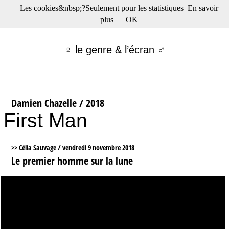
Les cookies&nbsp;?Seulement pour les statistiques
En savoir
☰ Menu
plus
OK
Films en salle
Films récents
♀ le genre & l’écran ♂
Séries
Films -TV/plates-formes
Classique
Publications
Damien Chazelle / 2018
Tribunes
First Man
Bloc-notes
Archives
Actu : "La Nouvelle Vague"
>> Célia Sauvage /
vendredi 9 novembre 2018
S’abonner à la Lettre !
Le premier homme sur la lune