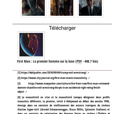
Télécharger
First Man : Le premier homme sur la lune
(
PDF
-
448.7 kio
)
[
1
]
https://dailycaller.com/2018/09/04/trump-neil-armstrong/
[
2
]
https://www.city-journal.org/first-man-movie-masculinity
[
3
]
https://www.newyorker.com/culture/the-front-row/first-man-reviewed-
damien-chazelles-neil-armstrong-bio-pic-is-an-accidental-right-wing-fetish-
object
[
4
]
La masculinité en crise et la masculinité toxique désignent deux profils
masculins différents. Le premier, initié à Hollywood au début des années 1990,
émerge dans un contexte de vieillissement des acteurs iconiques du cinéma
d’action hyper-viril (Arnold Schwarzenegger, Bruce Willis, Sylvester Stallone) et
dans un contexte de valorisation des femmes fortes au cinéma (
Thelma et