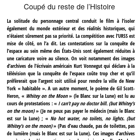
Coupé du reste de l’Histoire
La solitude du personnage central conduit le film à l’isoler
également du monde extérieur et des réalités historiques, qui
n’étaient sûrement pas sa priorité. La compétition avec l’URSS est
mise de côté, on l’a dit. Les contestations sur la conquête de
l’espace au sein même des États-Unis sont également réduites à
une caricature voire au silence. On voit notamment des images
d’archives de l’écrivain américain Kurt Vonnegut qui déclare à la
télévision que la conquête de l’espace coûte trop cher et qu’il
préfèrerait que l’argent soit utilisé pour rendre la ville de New
York « habitable ». A un autre moment, le poème de Gil Scott-
Heron, «
Whitey on the Moon
» (le Blanc sur la Lune) est lu au
cours de protestations : «
I can’t pay no doctor bill. (but Whitey’s
on the moon)
» (Je ne peux pas payer le médecin (mais le Blanc
est sur la Lune) ; «
No hot water, no toilets, no lights. (but
Whitey’s on the moon)
» (Pas d’eau chaude, pas de toilettes, pas
de lumière (mais le Blanc est sur la Lune). Ces images d’archives