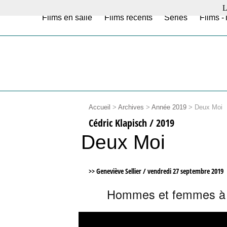
L
Films en salle
Films récents
Séries
Films -
Accueil
>
Archives
>
Année 2019
>
Deux Moi
Cédric Klapisch / 2019
Deux Moi
>> Geneviève Sellier /
vendredi 27 septembre 2019
Hommes et femmes à ég