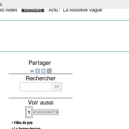
K
oc-notes
Archives
Actu : "La Nouvelle Vague"
Partager
Rechercher
Voir aussi
1
2
3
4
5
6
7
8
> Filles de joie
> La bonne épouse