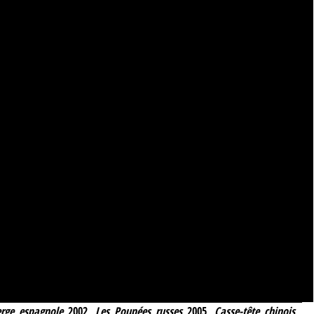
erge espagnole
2002,
Les Poupées russes
2005,
Casse-tête chinois