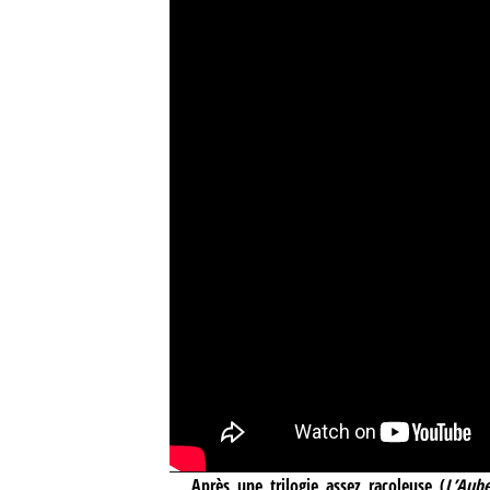
Après une trilogie assez racoleuse (
L’Aub