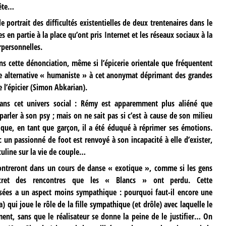
bête…
e portrait des difficultés existentielles de deux trentenaires dans le
 en partie à la place qu’ont pris Internet et les réseaux sociaux à la
erpersonnelles.
s cette dénonciation, même si l’épicerie orientale que fréquentent
e alternative « humaniste » à cet anonymat déprimant des grandes
e l’épicier (Simon Abkarian).
ans cet univers social : Rémy est apparemment plus aliéné que
parler à son psy ; mais on ne sait pas si c’est à cause de son milieu
 que, en tant que garçon, il a été éduqué à réprimer ses émotions.
 un passionné de foot est renvoyé à son incapacité à elle d’exister,
uline sur la vie de couple…
contreront dans un cours de danse « exotique », comme si les gens
ret des rencontres que les « Blancs » ont perdu. Cette
isées a un aspect moins sympathique : pourquoi faut-il encore une
a) qui joue le rôle de la fille sympathique (et drôle) avec laquelle le
ment, sans que le réalisateur se donne la peine de le justifier… On