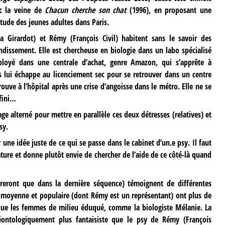
ec la veine de
Chacun cherche son chat
(1996), en proposant une
itude des jeunes adultes dans Paris.
a Girardot) et Rémy (François Civil) habitent sans le savoir des
dissement. Elle est chercheuse en biologie dans un labo spécialisé
ployé dans une centrale d’achat, genre Amazon, qui s’apprête à
 lui échappe au licenciement sec pour se retrouver dans un centre
ouve à l’hôpital après une crise d’angoisse dans le métro. Elle ne se
fini…
age alterné pour mettre en parallèle ces deux détresses (relatives) et
sy.
 une idée juste de ce qui se passe dans le cabinet d’un.e psy. Il faut
cature et donne plutôt envie de chercher de l’aide de ce côté-là quand
treront que dans la dernière séquence) témoignent de différentes
s moyenne et populaire (dont Rémy est un représentant) ont plus de
e que les femmes de milieu éduqué, comme la biologiste Mélanie. La
éontologiquement plus fantaisiste que le psy de Rémy (François